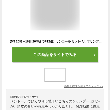
【5/9 20時～16日 26時までPT2倍】サンコール ミントベル マリンブルー シャンプー 275ml 冷感シャンプー クールシャンプー ミントシャンプー メントール クール 冷感 涼感 頭皮 臭い ニオイ 女性 男性 夏 メンズ パサつき ケラチン cica ツボクサ 保湿 しっとり サロン専売
この商品をサイトでみる
価格と在庫を
楽天
でチェック
>>
KUMIKAN(40代・女性)
メントールでひんやり心地よいこちらのシャンプーはいか
が。頭皮の臭いや汚れをしっかり落とし、保湿効果に優れ