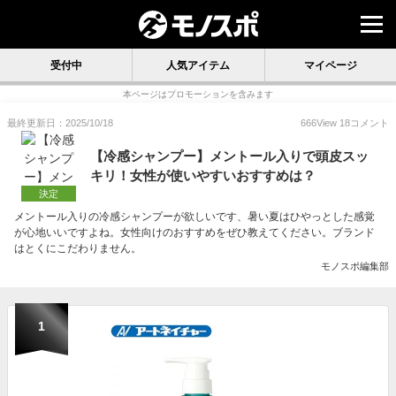
受付中
人気アイテム
マイページ
本ページはプロモーションを含みます
最終更新日：2025/10/18
666
View
18
コメント
【冷感シャンプー】メントール入りで頭皮スッ
キリ！女性が使いやすいおすすめは？
決定
メントール入りの冷感シャンプーが欲しいです、暑い夏はひやっとした感覚
が心地いいですよね。女性向けのおすすめをぜひ教えてください。ブランド
はとくにこだわりません。
モノスポ編集部
1