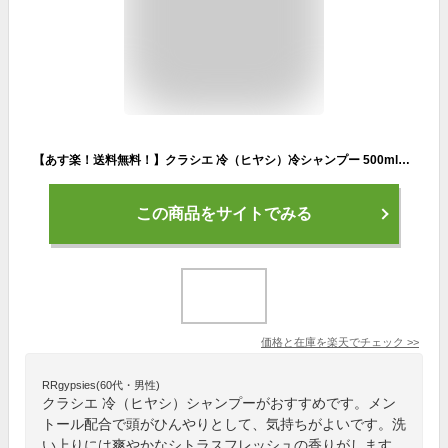
【あす楽！送料無料！】クラシエ 冷（ヒヤシ）冷シャンプー 500ml【冷やしシャンプー ひやしシャンプー シャンプー クール感 冷涼感 メントール ハッカエキス サラサラ 爽やか シトラス クラシエサロン Kracie Salon サロン専売品 美容専売】
この商品をサイトでみる
価格と在庫を
楽天
でチェック
>>
RRgypsies(60代・男性)
クラシエ 冷（ヒヤシ）シャンプーがおすすめです。メン
トール配合で頭がひんやりとして、気持ちがよいです。洗
い上りには爽やかなシトラスフレッシュの香りがします。