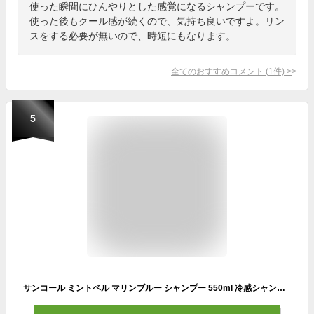
使った瞬間にひんやりとした感覚になるシャンプーです。
使った後もクール感が続くので、気持ち良いですよ。リン
スをする必要が無いので、時短にもなります。
全てのおすすめコメント
(
1
件)
>
5
サンコール ミントベル マリンブルー シャンプー 550ml 冷感シャンプー クール クールシャンプー ヘアシャンプー ミントシャンプー メントール 冷感 涼感 髪 頭皮 臭い ニオイ 女性 男性 メンズ パサつき ケラチン cica ツボクサ 保湿 しっとり サロン専売品 美容室専売