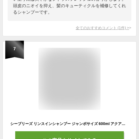
頭皮のニオイを抑え、髪のキューティクルを補修してくれ
るシャンプーです。
全てのおすすめコメント
(
1
件)
>
7
シーブリーズ リンスインシャンプー ジャンボサイズ 600ml アクアティックシトラスの香り シャンプー コンディショナー 髪 ヘアケア 夏 汗 デオドラント クール SEA BREEZE 資生堂 メントール リフレッシュ ユニセックス お手軽 クール感 お風呂 入浴 大容量 お徳用 日本製