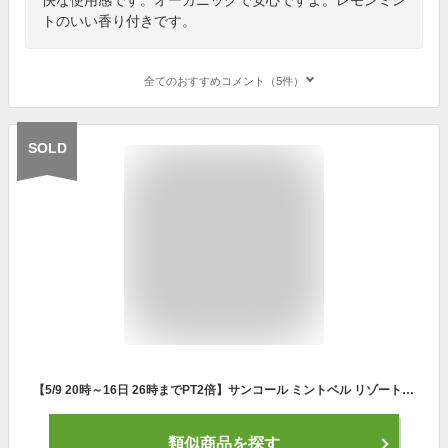
トのいい香り付きです。
全てのおすすめコメント（5件）
SOLD
【5/9 20時～16日 26時までPT2倍】サンコール ミントベル リゾートイエロー シャンプー 275ml ヘアシャンプー ミントシャンプー クールシャンプー 涼感 冷感 ひんやり 保湿 ツボクサ うるおい cica 頭皮 臭い 女性 クール メントール メンズ サロン専売品 美容院 美容室専売
類似商品を探す