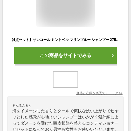
【4点セット】サンコール ミントベル マリンブルー シャンプー 275ml /1800ml クールスパコンディショナー 275ml /700ml ミントシャンプー コンディショナー クール クールシャンプー 詰め替え 詰替え メントール 冷感 涼感 ひんやり 髪 頭皮 臭い 女性 男性 サロン専売品
この商品をサイトでみる
価格と在庫を
楽天
でチェック
>>
るんるんるん
海をイメージした香りとクールで爽快な洗い上がりでヒヤ
ッとした感覚が心地よいシャンプーはいかが？紫外線によ
ってダメージを受けた頭皮状態を整えるコンディショナー
とセットになっており男性も女性もお使いいただけます。