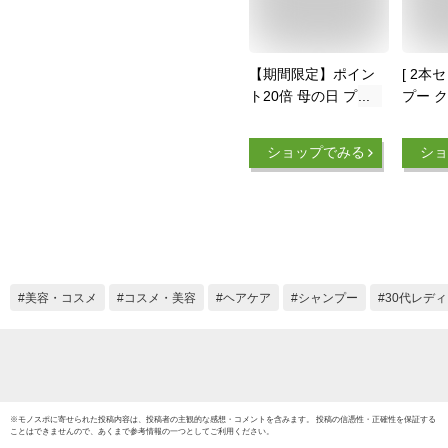
【期間限定】ポイン
[ 2本
ト20倍 母の日 プレ
プー 
ゼント ギフト 早割
ティシモ
公式 アートネイチャ
凛 全
ショップでみる
ショ
ー ラボモ クールキ
600m
ューブ スズカ シャ
ール 
ンプー 爽快 感 メン
たい 女
トール 清涼 感 冷感
んやり
爽快感 サロン ボリ
ン専売
ューム レディース
シャンプー レディー
美容・コスメ
コスメ・美容
ヘアケア
シャンプー
30代レデ
ス 女性 女性用
LABOMO
※
モノスポ
に寄せられた投稿内容は、投稿者の主観的な感想・コメントを含みます。 投稿の信憑性・正確性を保証する
ことはできませんので、あくまで参考情報の一つとしてご利用ください。