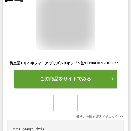
資生堂 BQ ベネフィーク プリズムリキッド 5色:OC10/OC20/OC30/PO10/BO10 リキッドファンデーション 毛穴 カバー力 凹凸 色むら ツヤ 艶肌 オールシーズン シミ くすみ クリア 透明感 しっとり 保湿 人気 おすすめ
この商品をサイトでみる
価格と在庫を
楽天
でチェック
>>
ポポロろ(40代・女性)