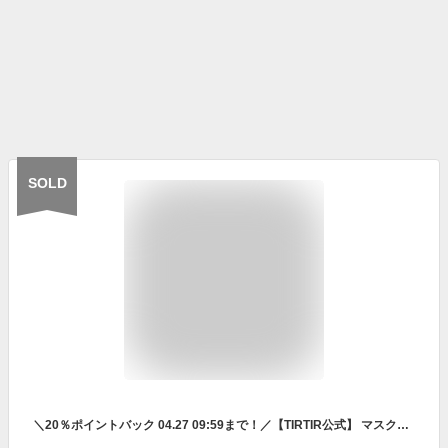
SOLD
＼20％ポイントバック 04.27 09:59まで！／【TIRTIR公式】 マスクフィットクッションシリーズ[AIフィルター/ペプチド/レッド/クリスタルメッシュ/オールカバー/オーラ/マスクフィット/クールサン] 本品 18g, 15g クッションファンデ / 韓国コスメ / ファンデーション