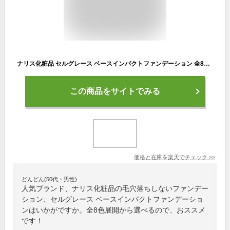
ナリス化粧品 セルグレース ベースインパクトファンデーション 全8色:130/150/500/530/550/570/730/750 化粧下地 ベースイン ファンデーション ツヤ肌 艶肌 透明感 カバー力 毛穴 崩れない くすまない 年齢肌 エイジング 保湿 乾燥 ムラにならない 人気 おすすめ
この商品をサイトでみる
価格と在庫を
楽天
でチェック
>>
どんどん(50代・男性)
人気ブランド、ナリス化粧品の毛穴落ちしないファンデー
ション、セルグレース ベースインパクトファンデーショ
ンはいかがですか。全8色展開から選べるので、おススメ
です！