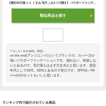
【累計96万個 シミ くすみ 毛穴 これ1つで隠す】 パウダーファンデーション 崩れない ファンデーション ファンデ カバー力 崩れにくい シミ 毛穴 シミ隠し ツヤ肌 毛穴カバー パフ 付 UV spf50 pa+++ ステージパウダー
類似商品を探す
ＹＳＬＡＩＷ６(60代・男性)
un the end(アンジエンド)というブランドの、カバー力が
強いパウダーファンデーションです。崩れない、乾燥しな
いとあるので、毛穴落ちはまず大丈夫だと思います。想定
年代として40代、50代とあるので安心です。SPF50／PA
+++のUVカットもいいと思います。
ランキング内で紹介されている商品