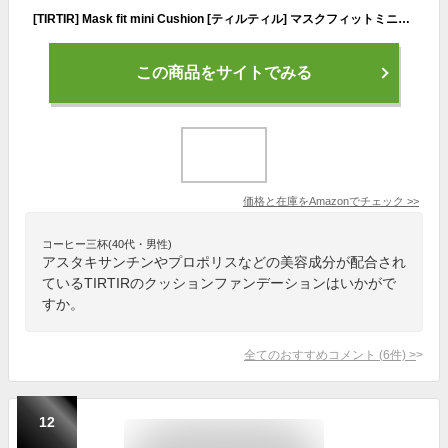
[TIRTIR] Mask fit mini Cushion [ティルティル] マスクフィットミニクッション (RED, 4.5g (21N))
この商品をサイトでみる
価格と在庫を
Amazon
でチェック
>>
コーヒー三杯(40代・男性)
アスタキサンチンやプロポリスなどの美容成分が配合され
ているTIRTIRのクッションファンデーションはいかがで
すか。
全てのおすすめコメント
(
6
件)
>
12