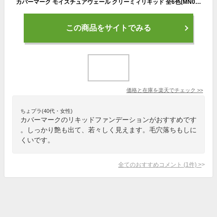
カバーマーク モイスチュアヴェール クリーミィリキッド 全6色(MN00 MN10 MN20 MN30 MN40 MO20)カバーマークファンデーション クリームファンデーション リキッドファンデーション COVERMARK(covermark) カバマファンデ 保湿 うるおい 潤い 光 ツヤ つや カバー力
この商品をサイトでみる
価格と在庫を
楽天
でチェック
>>
ちょプラ(40代・女性)
カバーマークのリキッドファンデーションがおすすめです
。しっかり艶も出て、若々しく見えます。毛穴落ちもしに
くいです。
全てのおすすめコメント
(
1
件)
>