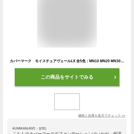
カバーマーク モイスチュアヴェールLX 全5色：MN10 MN20 MN30 MN40 MO20 詰替用 カバーマークファンデーション パウダーファンデーション COVERMARK(covermark) パウダリーファンデーション 毛穴 カバー力 保湿 皮脂 ツヤ つや うるおい 潤い しっとり 乾燥 紫外線
この商品をサイトでみる
価格と在庫を
楽天
でチェック
>>
KUMIKAN(40代・女性)
こちらのカバーマークのファンデーションはいかが。保湿