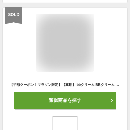
SOLD
【半額クーポン！マラソン限定】【薬用】 bbクリーム BBクリーム オールインワン ファンデーション リキッドファンデーション UV ファンデーション カバー力 シミ 隠し SPF50+/ PA++++ 美白 シワ改善 化粧下地 初雪の雫 ホワイトリンクルUVファンデ 35g
類似商品を探す