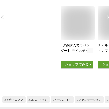
【2点購入でラベン
ティル
ダー】 モイスチュア
ョンフ
ヴェール クリーミィ
フィッ
リキッド 【 MN20
国コス
ショップでみる
ショ
】( カバーマーク カ
ション
バマ covermark リキ
白 うる
ッドファンデーショ
リ ツヤ
ン )【w】【 定形外
穴 皮脂
送料無料 】
うれい
美容・コスメ
コスメ・美容
ベースメイク
ファンデーション