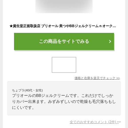
★資生堂正規取扱店 プリオール 美つやBBジェルクリーム n オークル3（ファンデーション）30g送料無料
この商品をサイトでみる
価格と在庫を
楽天
でチェック
>>
ちょプラ(40代・女性)
プリオールのBBジェルクリームです。これだけでしっか
りカバー出来ます。みずみずしいので乾燥も毛穴落ちもし
にくいです。
全てのおすすめコメント
(
2
件)
>