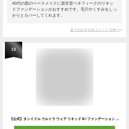
40代の肌のベースメイクに資生堂ベネフィークのリキッ
ドファンデーションがおすすめです。毛穴やくすみをしっ
かりとカバーしてくれます。
全てのおすすめコメント
(
1
件)
>
13
【公式】タンイドル ウルトラ ウェア リキッド N / ファンデーション / ランコム lancome 正規品 カバー力 スキンケア ウルトラファンデ SPF48 PA++ 薄膜密着テクノロジー プレゼント 誕生日 バレンタイン 彼女 母 化粧品 コスメ メイク デパコス ギフト 高級 クリスマス