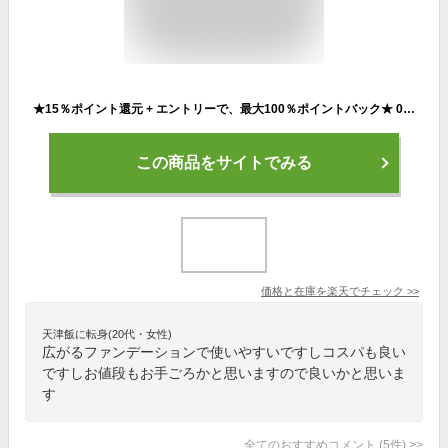
★15％ポイント還元 + エントリーで、最大100％ポイントバック★ 08/11 01:59まで！【TIRTIR公式】マスクフィットミニクッション5種[レッド/オールカバー/オーラ/マスクフィット/クールサン] MINI 4.5g クッションファンデ / 韓国コスメ
この商品をサイトでみる
価格と在庫を
楽天
でチェック
>>
天津飯に転身(20代・女性)
広がるファンデーションで使いやすいですしコスパも良い
ですしお値段もお手ごろかと思いますので良いかと思いま
す
全てのおすすめコメント
(
5
件)
>