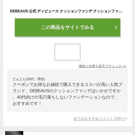
DEBEAUS 公式 ディビュース クッションファンデ クッションファンデーション シミ 正規品 崩れない 薄づき 韓国コスメ カバー力 ヒト幹細胞 SPF50+/PA+++ ファンデーション 30代 40代 スキンケア DEBEAUS 本体 ＋ レフィル デビュース
この商品をサイトでみる
価格と在庫を
楽天
でチェック
>>
どんどん(50代・男性)
クーポンでお得なお値段で購入できるコスパが高い人気ブ
ランド、DEBEAUSのクッションファンデはいかがですか
。40代向けの毛穴落ちしないファンデーションなので、
おすすめです！
全てのおすすめコメント
(
3
件)
>