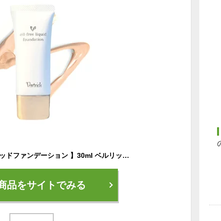
【 オイルフリー リキッドファンデーション 】30ml ベルリッチ化粧品 水溶性 BBクリーム ファンデーション 敏感肌 ナチュラル 自然 美容液 時短 下地不要 日焼け止め
商品をサイトでみる