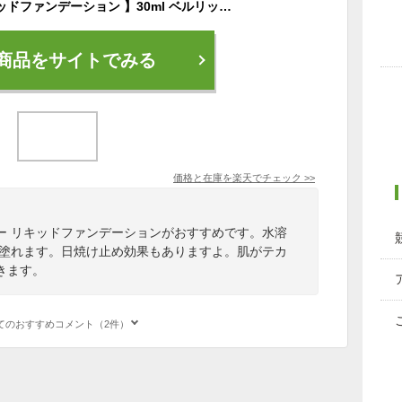
【オイルフリー リキッドファンデーション 】30ml ベルリッチ化粧品 水溶性 BBクリーム ファンデーション 敏感肌 ナチュラル 自然 美容液 時短 下地不要 日焼け止め
商品をサイトでみる
価格と在庫を
楽天
でチェック
>>
ー リキッドファンデーションがおすすめです。水溶
で塗れます。日焼け止め効果もありますよ。肌がテカ
きます。
てのおすすめコメント（2件）