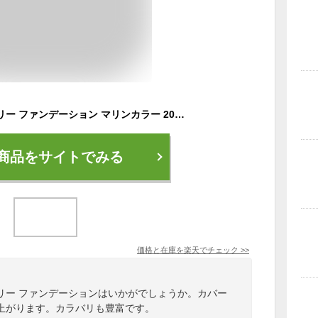
ミューフル オイルフリー ファンデーション マリンカラー 20mL / 正規品 カバー力 リキッド ファンデ カバー 力 高い リキッドファンデーション リキッドファンデ ツヤ肌 崩れない ミニファンデーション オーガニック 保湿 シミ くすみ 毛穴
商品をサイトでみる
価格と在庫を
楽天
でチェック
>>
リー ファンデーションはいかがでしょうか。カバー
上がります。カラバリも豊富です。