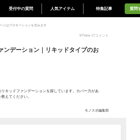
受付中の質問
人気アイテム
特集記事
質問
ージはプロモーションを含みます
97
View
17
コメント
ァンデーション｜リキッドタイプのお
のリキッドファンデーションを探しています。カバー力があ
を教えてください。
モノスポ編集部