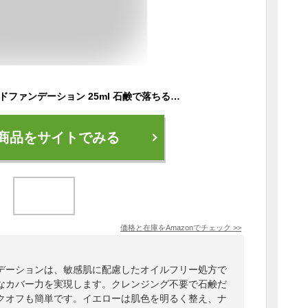
新蘇生 無添加 リキッドファンデーション 25ml 石鹸で落ちる オイルフリー 敏感肌 クレンジング不要 (イエロー)
商品をサイトでみる
価格と在庫を
Amazon
でチェック
>>
デーションは、敏感肌に配慮したオイルフリー処方で
なカバー力を実現します。クレンジング不要で石鹸だ
クオフも簡単です。イエローは肌色を明るく整え、ナ