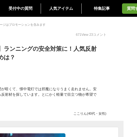
受付中の質問
人気アイテム
特集記事
質問
ージはプロモーションを含みます
671
View
23
コメント
】ランニングの安全対策に！人気反射
めは？
間が暗くて、懐中電灯では邪魔になりうまく走れません。安
る反射材を探しています。とにかく軽量で目立つ物が希望で
ここりん(40代・女性)