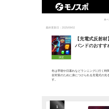
本ペ
最終更新日：2025/09/02
【充電式反射材
バンドのおすす
決定
冬は早朝や日暮れなどランニングに行く時
全対策のために身につけられる充電式の光
す。
1