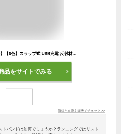
【エントリーでP10倍】【6色】スラップ式 USB充電 反射材入 LED アーム バンド ワンタッチで装着 発光 3モード セフティバンド 光るリストバンド 光アームバンド ランニング ライトバンド 充電式 ウォーキングライト 高輝度LED LEDライト 自転車 サイクリング
商品をサイトでみる
価格と在庫を
楽天
でチェック
>>
リストバンドは如何でしょうか？ランニングではリスト