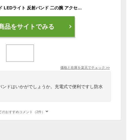
送料無料 アームバンド LEDライト 反射バンド 二の腕 アクセサリー 女性 男性 男女兼用 防水 充電式 USB充電 反射材 夜間 スポーツ ランニング ジョギング サイクリング 登山 LIVE 演奏会 イベ
商品をサイトでみる
価格と在庫を
楽天
でチェック
>>
ムバンドはいかがでしょうか。充電式で便利ですし防水
。
てのおすすめコメント（2件）