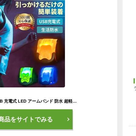
ランニングライト USB 充電式 LED アームバンド 防水 超軽量 USB充電式 ウォーキング 簡単装着 明るい 充電 反射 反射材 リフレクター リフトバンド チャージ 夜 夜間 腕 足首 ランニング 送料無料 ポイント消化
商品をサイトでみる