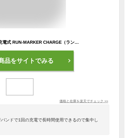
月刊ランナーズ掲載 充電式 RUN-MARKER CHARGE（ランマーカー チャージ）180日保証《全6色》〔送料無料 ランニング ライト 充電 ウォーキング ライト 夜間 LEDアームバンド LED 反射板 反射材 リフレクター LED リストバンド サバゲー マーカー 防災 グッズ〕[M便 1/2]
商品をサイトでみる
価格と在庫を
楽天
でチェック
>>
反射バンドで1回の充電で長時間使用できるので集中し