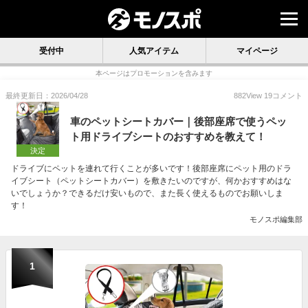
受付中
人気アイテム
マイページ
本ページはプロモーションを含みます
最終更新日：2026/04/28
882
View
19
コメント
車のペットシートカバー｜後部座席で使うペッ
ト用ドライブシートのおすすめを教えて！
決定
ドライブにペットを連れて行くことが多いです！後部座席にペット用のドラ
イブシート（ペットシートカバー）を敷きたいのですが、何かおすすめはな
いでしょうか？できるだけ安いもので、また長く使えるものでお願いしま
す！
モノスポ編集部
1