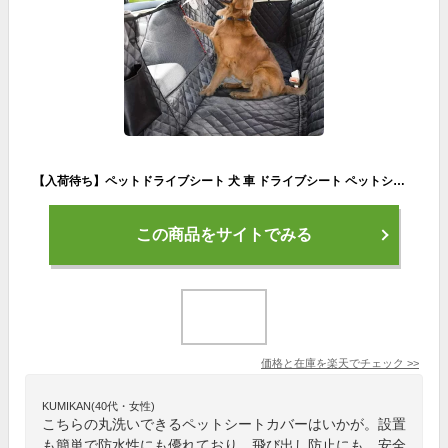
【入荷待ち】ペットドライブシート 犬 車 ドライブシート ペットシートカバー 犬 車 カーシート 可視メッシュ窓 超強防水 汚れ防止 丸洗い可 清潔簡単 飛び出し防止 犬用 車シートカバードライブボックス BOX 防水ドライブシート 車用ペットシート 後部座席
この商品をサイトでみる
価格と在庫を
楽天
でチェック
>>
KUMIKAN(40代・女性)
こちらの丸洗いできるペットシートカバーはいかが。設置
も簡単で防水性にも優れており、飛び出し防止にも。安全