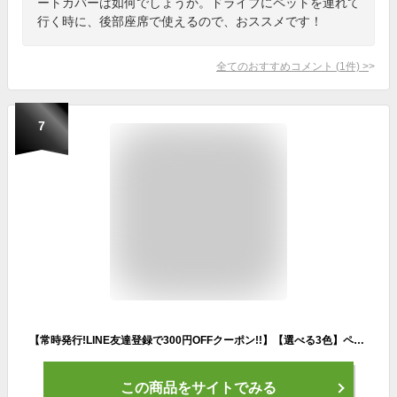
ートカバーは如何でしょうか。ドライブにペットを連れて
行く時に、後部座席で使えるので、おススメです！
全てのおすすめコメント
(
1
件)
>
7
【常時発行!LINE友達登録で300円OFFクーポン!!】【選べる3色】ペット用ドライブシート 車 犬用 ドライブシート 後部座席 ペットシートカバー 防水 防汚 車用 普通車 自動車 カーシート お手入れ簡単 飛び出し防止 犬 猫 ペット 簡単設置 ブラック グレー オレンジ
この商品をサイトでみる