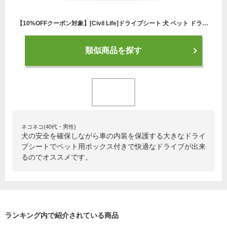
【10%OFFクーポン対象】[Civil Life]ドライブシート 犬 ペット ドライブシート ボックス 大判 大型 車用ペットシート ペット用ドライブシート 車載カバー 犬 いぬ カーシート シートカバー 車後座席用 ドライブボックス【4WAYタイプ】 母の日 花以外
類似商品を探す
ネコネコ(40代・男性)
犬の安全を確保しながら車の内装を保護する大きなドライ
ブシートでペット用ボックス付きで快適なドライブが出来
るのでオススメです。
ランキング内で紹介されている商品