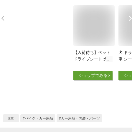
【入荷待ち】ペット
犬 ド
ドライブシート 犬
車 シ
車 ドライブシート
シュ窓
ペットシートカバー
ット用
ショップでみる
ショ
犬 車 カーシート 可
犬用 
視メッシュ窓 超強防
ト 車
水 汚れ防止 丸洗い
後部座
可 清潔簡単 飛び出
座席 
し防止 犬用 車シー
汚れ防
トカバードライブボ
お出か
ックス BOX 防水ド
ォード
車
バイク・カー用品
カー用品・内装・パーツ
ライブシート 車用ペ
車種通
ットシート 後部座席