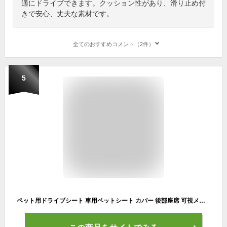
適にドライブできます。クッション性があり、滑り止め付
きで安心、丈夫な素材です。
全てのおすすめコメント（2件）
5
ペット用ドライブシート 車用ペットシート カバー 後部座席 可視メッシュ窓 車シート カーシートカバー長さ調節可能 滑り止め 防水防汚 折り畳み式 洗濯可能 犬 猫用 旅行 お出かけ 全種犬 全車種対応 新型ペット用ドライブシート 車後部座席