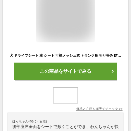
犬 ドライブシート 車 シート 可視メッシュ窓 トランク用 折り畳み 防水 滑り止め 犬用 ペット カーシート ペットシート カバー 車用 後部座席 後部座席シート オックスフォード 猫 ペット用 多車種通用
この商品をサイトでみる
価格と在庫を
楽天
でチェック
>>
ほっちゃん(40代・女性)
後部座席全面をシートで敷くことができ、わんちゃんが快