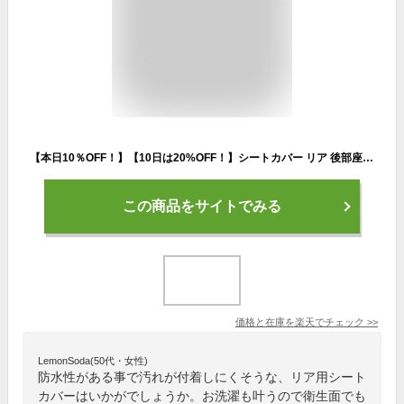
【本日10％OFF！】【10日は20%OFF！】シートカバー リア 後部座席用 防水 ペットシート [1枚] 防汚 ペット 犬 汚れ 部活 雨 シート 新車 ペットシート 新型 NBOX N-BOX JF5 JF6 [2]
この商品をサイトでみる
価格と在庫を
楽天
でチェック
>>
LemonSoda(50代・女性)
防水性がある事で汚れが付着しにくそうな、リア用シート
カバーはいかがでしょうか。お洗濯も叶うので衛生面でも