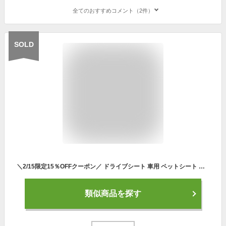
全てのおすすめコメント（2件）
SOLD
＼2/15限定15％OFFクーポン／ ドライブシート 車用 ペットシート 可愛い シートカバー カーシート 防水 汚れ防止 滑り止め 犬用 いぬ 折りたたみ 旅行 おでかけ 通院 ドライブ アウトドア 防災 後部座席 トランク カー用品 ペット商品 送料無料
類似商品を探す