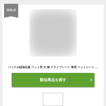
SOLD
バックル紐強化版 ペット用 犬 猫 ドライブシート 車用 ペットシート ペット カバー 後部座席 車シート 普通車 軽自動車 滑り止め 防水 防汚 折り畳み式 ドライブベッド シート カーシート 洗濯可能 旅行 お出かけ 小型犬 中型犬 大型犬 多頭 車 犬用 猫用 ドライブ用品 撥水
類似商品を探す