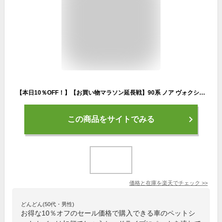
【本日10％OFF！】【お買い物マラソン延長戦】90系 ノア ヴォクシー 8人乗り 適合 シートカバー リア 防水 後部座席用 ペットシート [1枚] ペット 汚れ 雨 シート 新車 90NOAH 90VOXY カスタム 内装 パーツ アクセサリー[2]
この商品をサイトでみる
価格と在庫を
楽天
でチェック
>>
どんどん(50代・男性)
お得な10％オフのセール価格で購入できる車のペットシ