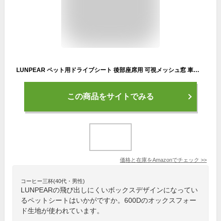
LUNPEAR ペット用ドライブシート 後部座席用 可視メッシュ窓 車用 ペットシート 防水 汚れ防止 安全ベルト付き 滑り止め 全車種 全種犬用猫用 折り畳み式カバー
この商品をサイトでみる
価格と在庫を
Amazon
でチェック
>>
コーヒー三杯(40代・男性)
LUNPEARの飛び出しにくいボックスデザインになってい
るペットシートはいかがですか。600Dのオックスフォー
ド生地が使われています。