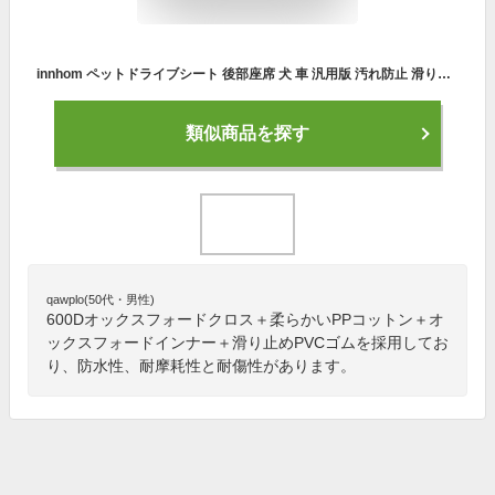
innhom ペットドライブシート 後部座席 犬 車 汎用版 汚れ防止 滑り止め 防水 シートベルト・茶碗付き 簡単取り付け 折り畳み式 全車種＆全ペット 旅行 キャンプ アウトドア 137x148cm ブラック
類似商品を探す
qawplo(50代・男性)
600Dオックスフォードクロス＋柔らかいPPコットン＋オ
ックスフォードインナー＋滑り止めPVCゴムを採用してお
り、防水性、耐摩耗性と耐傷性があります。