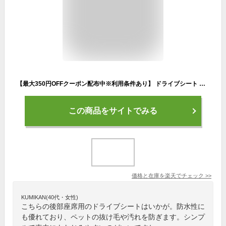
【最大350円OFFクーポン配布中※利用条件あり】 ドライブシート 犬用 猫 犬 動物 車 後部座席用 幅137cm 防水 シートカバー 座席カバー 車 ペット用ドライブシート ペットシート 後部シート リアシートカバー 軽自動車 ペット ペット用品 送料無料 12ss
この商品をサイトでみる
価格と在庫を
楽天
でチェック
>>
KUMIKAN(40代・女性)
こちらの後部座席用のドライブシートはいかが。防水性に
も優れており、ペットの抜け毛や汚れを防ぎます。シンプ