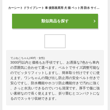
カーシート ドライブシート 車 後部座席用 犬 猫 ペット用 防水 サイズ調節 キズ防止 汚れ防止 衛生 折りたたみ 取り付け簡単 大きいサイズ 車載 アウトドア ドライブ キャンプ 海 ドッグラン 雨の日 泥汚れ ギフト プレゼント 贈り物 送料無料
類似商品を探す
でぶねこちゃん(40代・女性)
3000円以内と価格もお手頃ですし、お洒落な7色から車内
の雰囲気に合わせて選べます。ベルトでサイズ調整可能な
のでピッタリフィットしますし、簡単取り付けですぐに使
えます。ワンちゃんの飛び出し防止用の安全ベルト付きで
安心ですし、防水機能やホコリ防止機能付きで汚れに強く
、さっと水洗いできるのでいつも清潔です。厚手で傷に強
い素材なので長く使えますし、折り畳むとコンパクトにな
るのでスッキリ収納できます。