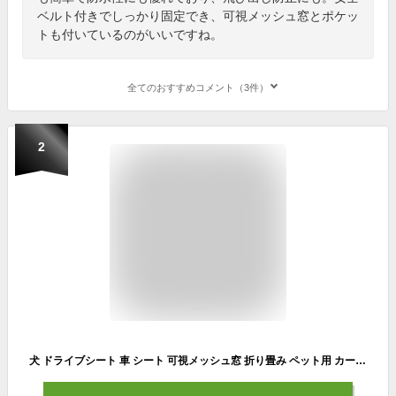
ベルト付きでしっかり固定でき、可視メッシュ窓とポケッ
トも付いているのがいいですね。
全てのおすすめコメント（3件）
2
犬 ドライブシート 車 シート 可視メッシュ窓 折り畳み ペット用 カーシート 犬用 ペット用 ペット 車用ペットシート 後部座席シート 後部 座席 清潔簡単 防水 汚れ防止 滑り止め お出かけ オックスフォード 軽自動車 多車種通用