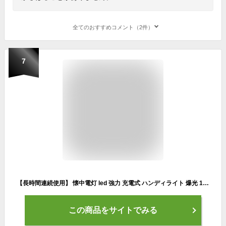
全てのおすすめコメント（2件）
7
【長時間連続使用】 懐中電灯 led 強力 充電式 ハンディライト 爆光 1000LM 小型 高輝度 ledライト ミニライト ズーム式 ハンディ 軽量 軍用 小型 防水 明るい 防災 登山 夜釣り用 キャンプ アウトドア 地震 停電 対策
この商品をサイトでみる