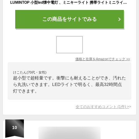
LUMINTOP 小型led懐中電灯 、ミニキーライト 携帯ライトミニライト 最大120ルーメン 実用点灯32時間 キーホルダー ライト 3モード 懐中電灯 led IPX8防水 1.5M耐衝撃 単4電池対応 【EDC01blue】
この商品をサイトでみる
価格と在庫を
Amazon
でチェック
>>
けこたん(70代・女性)
超小型で超軽量です。衝撃にも耐えることができ、汚れた
ら丸洗いできます。LEDライトで明るく、最高32時間点
灯できます。
全てのおすすめコメント
(
1
件)
>
10