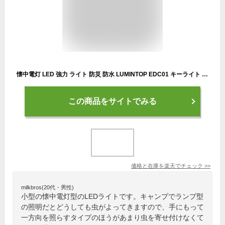
懐中電灯 LED 強力 ライト 防災 防水 LUMINTOP EDC01 キーライト 懐中電灯 最大120ルーメン 実用点灯36時間 3段切替 IPX8 防水 1.5M耐衝撃 単4電池対応【1年保障】
この商品をサイトでみる
価格と在庫を
楽天
でチェック
>>
milkbros(20代・男性)
小型の懐中電灯型のLEDライトです。キャンプでランプ型
の照明だとどうしても虫がよってきますので、手にもって
一方向を照らすタイプのほうがあまり虫を寄せ付けなくて