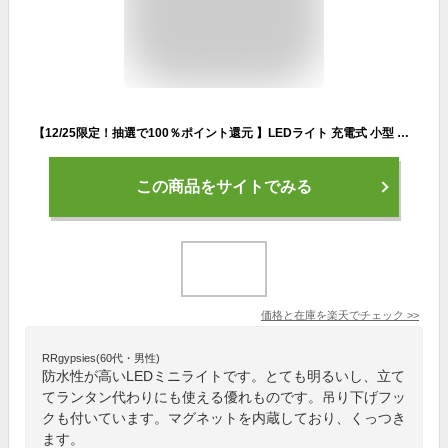
【12/25限定！抽選で100％ポイント還元 】LEDライト 充電式 小型 懐中電灯 LED USB 防水 IPX4 最大180ルーメン ハンディライト COBチップ マグネット 吊り下げフック内蔵 防災 ミニ キャンプ アウトドア
この商品をサイトでみる
価格と在庫を
楽天
でチェック
>>
RRgypsies(60代・男性)
防水性が高いLEDミニライトです。とても明るいし、立て
てランタン代わりにも使える優れものです。吊り下げフッ
クも付いています。マグネットを内蔵しており、くっつき
ます。