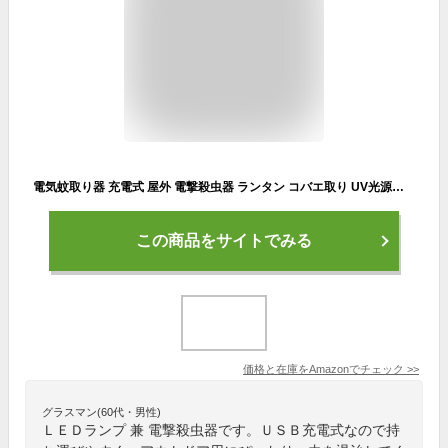
電気蚊取り器 充電式 屋外 電撃殺虫器 ランタン コバエ取り UV光源吸引式 大容量4000mAh 360°強力蚊除け 静音設計 USB充電式 省エネ経済 薬剤不用 虫対策 蚊対策 LEDランプ照明 置き型＆吊り下げ式両用 屋外/屋内/玄関/寝室/居間/飲食店/アウトドア/山登り/釣り/停電などに適用 お手入れ簡単 掃除ブラシ付き (グリーン)
この商品をサイトでみる
価格と在庫を
Amazon
でチェック
>>
グラスマン(60代・男性)
ＬＥＤランプ 兼 電撃殺虫器です。ＵＳＢ充電式なので持