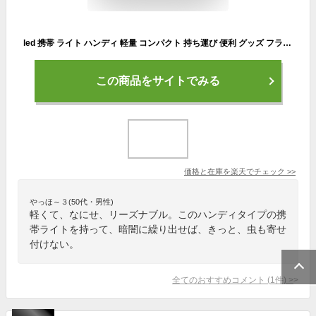
led 携帯 ライト ハンディ 軽量 コンパクト 持ち運び 便利 グッズ フラッシュ ミニライト LEDライト 小型 懐中 電灯 カラビナ付き キーホルダー 高輝度 夜間 夜道 ウォーキング 散歩 対策 明るい 照らす アウトドア 停電 防災 災害 生活 応援 支援 うれしい 便利 アイテム
この商品をサイトでみる
価格と在庫を
楽天
でチェック
>>
やっほ～３(50代・男性)
軽くて、なにせ、リーズナブル。このハンディタイプの携
帯ライトを持って、暗闇に繰り出せば、きっと、虫も寄せ
付けない。
全てのおすすめコメント
(
1
件)
>