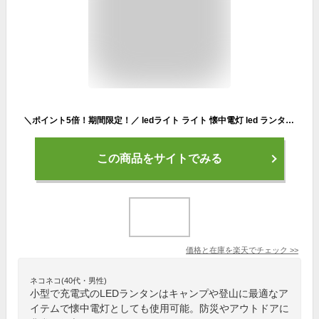
＼ポイント5倍！期間限定！／ ledライト ライト 懐中電灯 led ランタン LEDランタン 小型 cobライト cob 投光器 充電式 ミニライト 作業灯 小型ライト キャンプライト ハンディライト キャンプ 登山 防災 アウトドア ネックライト 電灯 らいと 送料無料 人気 おすすめ
この商品をサイトでみる
価格と在庫を
楽天
でチェック
>>
ネコネコ(40代・男性)
小型で充電式のLEDランタンはキャンプや登山に最適なア
イテムで懐中電灯としても使用可能。防災やアウトドアに