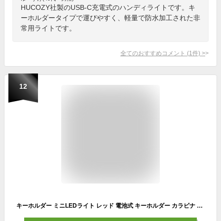
HUCOZY社製のUSB-C充電式のハンディライトです。キ
ーホルダータイプで運びやすく、軽量で防水加工された非
常用ライトです。
全てのおすすめコメント
(
1
件)
>
12
キーホルダー ミニLEDライト レッド 電池式 キーホルダー カラビナ 小型 懐中電灯 防災グッズ おしゃれ 防災用品 災害対策 携帯 軽量 災害時 プチギフト 小物 誕生日プレゼント 防犯ライト 備蓄 緊急時 アウトドア ボディーガード 地震 【ゆうパケット送料無料】