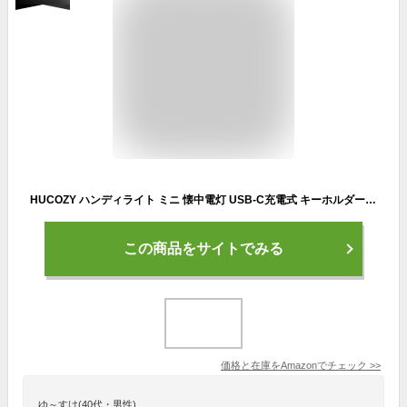
HUCOZY ハンディライト ミニ 懐中電灯 USB-C充電式 キーホルダーライト led 超小型 軍用 強力 防水 フラッシュライト 明るい マグネット搭載 軽量 1.5ｍ耐衝撃 防災 停電対策 緊急用 夜釣り キャンプ 非常用ライト 【1個セット】
この商品をサイトでみる
価格と在庫を
Amazon
でチェック
>>
ゆ～すけ(40代・男性)