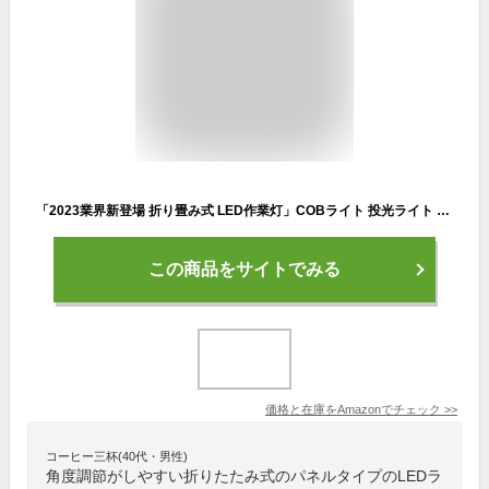
「2023業界新登場 折り畳み式 LED作業灯」COBライト 投光ライト ミニ投光器 超高輝度 小型 USB充電式 4つ点灯モード IPX4防水 軽量 緊急照明用 栓抜き 強力磁石付き カメラ用穴 ハンドストラップ付き 帽子に取り付け可能 アウトドア/作業用 キャンプ 登山 夜釣り 防災 停電 地震
この商品をサイトでみる
価格と在庫を
Amazon
でチェック
>>
コーヒー三杯(40代・男性)
角度調節がしやすい折りたたみ式のパネルタイプのLEDラ