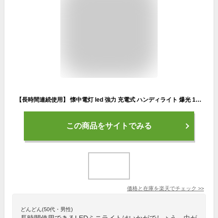
【長時間連続使用】 懐中電灯 led 強力 充電式 ハンディライト 爆光 1000LM 小型 高輝度 ledライト ミニライト ズーム式 ハンディ 軽量 軍用 小型 防水 明るい 防災 登山 夜釣り用 キャンプ アウトドア 地震 停電 対策
この商品をサイトでみる
価格と在庫を
楽天
でチェック
>>
どんどん(50代・男性)
長時間使用できるLEDミニライトはいかがでしょう。虫が