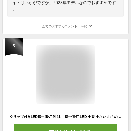
イトはいかがですか。2023年モデルなのでおすすめです
。
全てのおすすめコメント（2件）
5
クリップ付きLED懐中電灯 M-11〔 懐中電灯 LED 小型 小さい 小さめ ミニライト ズーム 電池式 単三電池 ライト 懐中 電灯 ハンディライト LEDライト クリップ付き 頑丈 防犯 防災 フラッシュライト 防災 災害 地震 停電 キャンプ用品 〕