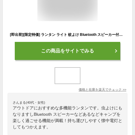
[即出荷][限定特価] ランタン ライト 蚊よけ Bluetooth スピーカー付き 音楽 LED 充電式 USB ランプ 照明 吊り下げ 懐中電灯 ミニライト キャンプ モバイルバッテリー 防災グッズ 非常用 停電 レジャー アウトドア デスクライト 虫よけ 【Solid Earth Lamp】【送料無料】
この商品をサイトでみる
価格と在庫を
楽天
でチェック
>>
さんまる(40代・女性)
アウトドアにおすすめな多機能ランタンです。虫よけにも
なりますしBluetooth スピーカーなどあるなどキャンプを
楽しく過ごせる機能が満載！持ち運びしやすく懐中電灯と
してもつかえます。