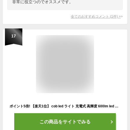
非常に役立つのでオススメです。
全てのおすすめコメント
(
1
件)
>
17
ポイント5倍! 【楽天1位】 cob led ライト 充電式 高輝度 600lm led 投光器 ライト 4段階調光対応 屋外 防水 小型 ミニライト ハンディライト 懐中電灯 カラビナ 栓抜き 防水防滴 三脚適用 軽量 強力磁石付き キーホルダー キャンプ 夜道 アウトドア 防災ライト 自転車
この商品をサイトでみる