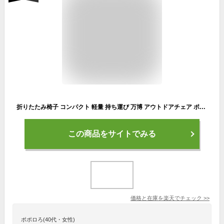
折りたたみ椅子 コンパクト 軽量 持ち運び 万博 アウトドアチェア ポケットチェア 大人 子供 キャンプ 釣り スポーツ観戦 クーポン配布中 (管理S) 送料無料 【SK14868-Q】
この商品をサイトでみる
価格と在庫を
楽天
でチェック
>>
ポポロろ(40代・女性)