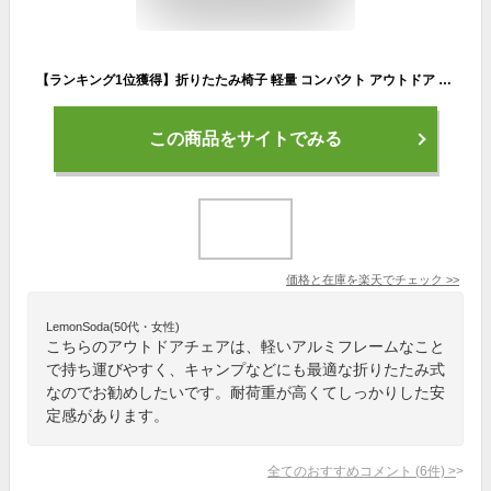
【ランキング1位獲得】折りたたみ椅子 軽量 コンパクト アウトドア 持ち運び 折りたたみ 椅子 おしゃれ 折り畳み椅子 折りたたみチェア おしゃれ ディズニー 運動会 キャンプ BBQ プール 海 川 ポケットチェア 簡単収納 撥水 アル 耐重量130kg YMBSTORE SOKU
この商品をサイトでみる
価格と在庫を
楽天
でチェック
>>
LemonSoda(50代・女性)
こちらのアウトドアチェアは、軽いアルミフレームなこと
で持ち運びやすく、キャンプなどにも最適な折りたたみ式
なのでお勧めしたいです。耐荷重が高くてしっかりした安
定感があります。
全てのおすすめコメント
(
6
件)
>