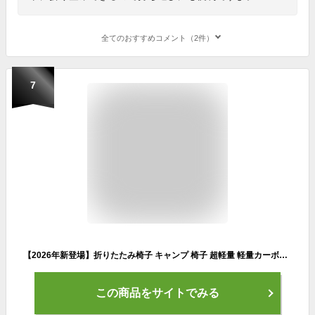
全てのおすすめコメント（2件）
7
【2026年新登場】折りたたみ椅子 キャンプ 椅子 超軽量 軽量カーボンスチール素材 250kgの高耐荷重 超耐久素材 一体型収納デザインで持ち運び便利 キャンプ/バーベキュー/釣り/家庭用など さまざまなシーンやアウトドア活動に適しています (ブラック)
この商品をサイトでみる