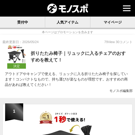
受付中
人気アイテム
マイページ
本ページはプロモーションを含みます
最終更新日：2026/05/24
79
View
30
コメント
折りたたみ椅子｜リュックに入るチェアのおす
すめを教えて！
決定
アウトドアやキャンプで使える、リュックに入る折りたたみ椅子を探してい
ます！コンパクトなもので、持ち運びが楽なものが理想です。おすすめの商
品があれば教えてください！
モノスポ編集部
1