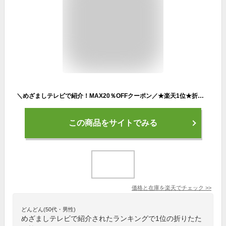
＼めざましテレビで紹介！MAX20％OFFクーポン／★楽天1位★折りたたみ椅子 アウトドアチェア キャンプ 椅子 イス コンパクト 折りたたみチェア 軽量 軽い 折り畳み アルミ ポケットチェア おしゃれ 携帯椅子 持ち運び 子供 超軽量 運動会
この商品をサイトでみる
価格と在庫を
楽天
でチェック
>>
どんどん(50代・男性)
めざましテレビで紹介されたランキングで1位の折りたた