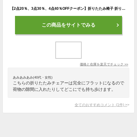
【2点20％、3点30％、4点40％OFFクーポン】折りたたみ椅子 折りたたみチェア 万博 アウトドアチェア 持ち運び 軽量 簡易チェア 折り畳み 椅子 イス チェア スツール ポータブルチェア コンパクト 携帯 省スペース スリム 便利 旅行 避難 観戦 テーマパーク
この商品をサイトでみる
価格と在庫を
楽天
でチェック
>>
あみあみあみ(40代・女性)
こちらの折りたたみチェアーは完全にフラットになるので
荷物の隙間に入れたりしてどこにでも持ち歩けます。
全てのおすすめコメント
(
1
件)
>