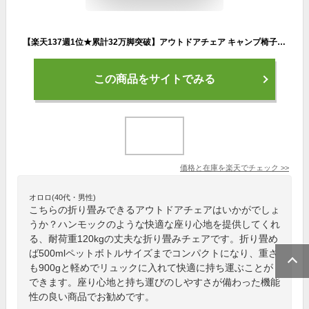
【楽天137週1位★累計32万脚突破】アウトドアチェア キャンプ椅子 キャンプチェア 軽量 折りたたみ椅子 アウトドア チェア コンパクト ローチェア キャンプ 椅子 イス チェアー /ウルトラライトフィットチェア ロータイプ 超軽量 ポンコタンチェア
この商品をサイトでみる
価格と在庫を
楽天
でチェック
>>
オロロ(40代・男性)
こちらの折り畳みできるアウトドアチェアはいかがでしょ
うか？ハンモックのような快適な座り心地を提供してくれ
る、耐荷重120kgの丈夫な折り畳みチェアです。折り畳め
ば500mlペットボトルサイズまでコンパクトになり、重さ
も900gと軽めでリュックに入れて快適に持ち運ぶことが
できます。座り心地と持ち運びのしやすさが備わった機能
性の良い商品でお勧めです。