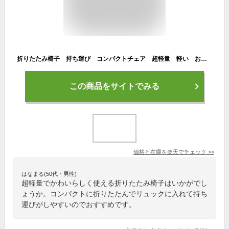
折りたたみ椅子 持ち運び コンパクトチェア 超軽量 軽い おりたたみ イス アウトドア イベント 行列 待ち時間 休憩 チル 釣り 運動会 行楽 リュックに入る 防災 災害 内海産業
この商品をサイトでみる
価格と在庫を
楽天
でチェック
>>
はなまる(50代・男性)
超軽量でかわいらしく使える折りたたみ椅子はいかがでし
ょうか。コンパクトに折りたたんでリュックに入れて持ち
運びがしやすいのでおすすめです。