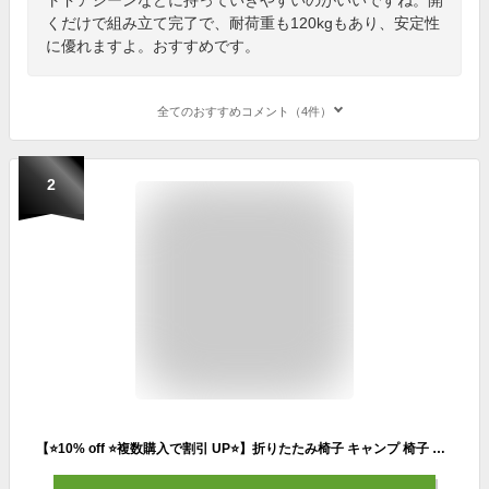
くだけで組み立て完了で、耐荷重も120kgもあり、安定性
に優れますよ。おすすめです。
全てのおすすめコメント（4件）
2
【⭐️10% off ⭐️複数購入で割引 UP⭐️】折りたたみ椅子 キャンプ 椅子 折りたたみチェア ミニチェア コンパクト 超軽量 折り畳み 瞬間収納 イベント ポケットチェア 携帯椅子 持ち運び 行列 アウトドアチェア 簡単収納 携帯椅子 持ち運び 子供 超軽量 運動会