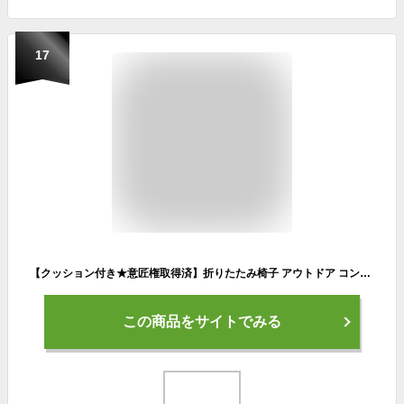
17
【クッション付き★意匠権取得済】折りたたみ椅子 アウトドア コンパクト 軽量 折りたたみチェア クッション付き おしゃれ 携帯 持ち運び 高さ調整可 耐荷重250kg 伸縮スツール 防災 万博
この商品をサイトでみる