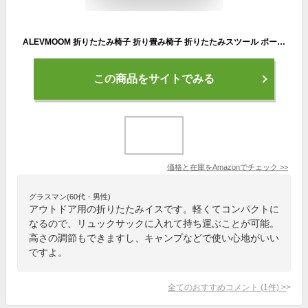
ALEVMOOM 折りたたみ椅子 折り畳み椅子 折りたたみスツール ポータブル 伸縮スツール 簡易 耐荷重200ｋｇ収納 便利 コンパクト 持ち運び 高さ調節 アウトドア ゴルフ観戦 釣り キャンプ バーベキュー 運動会 レジャー オシャレ 肩掛け 軽量 伸縮式 ポータブル式 (黒)
この商品をサイトでみる
価格と在庫を
Amazon
でチェック
>>
グラスマン(60代・男性)
アウトドア用の折りたたみイスです。軽くてコンパクトに
なるので、リュックサックに入れて持ち運ぶことが可能。
高さの調節もできますし、キャンプなどで使い心地がいい
ですよ。
全てのおすすめコメント
(
1
件)
>