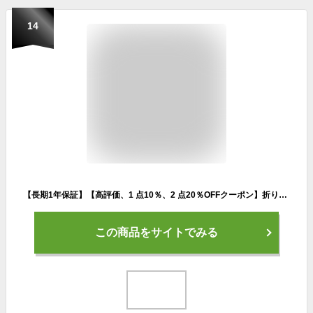
14
【長期1年保証】【高評価、1 点10％、2 点20％OFFクーポン】折りたたみ椅子 軽量 アウトドアチェア キャンプ椅子 折りたたみイス チェア コンパクト ポータブルチェア 簡易チェア 折り畳み 携帯椅子 持ち運び 省スペース スリム 観戦 避難 花火大会 行列 運動会
この商品をサイトでみる