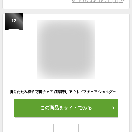
全てのおすすめコメント
(
1
件)
>
12
折りたたみ椅子 万博チェア 紅葉狩り アウトドアチェア ショルダー＆2ポケット&クッション付き お出かけ便利 カーボンスチール 耐荷重アップより強く 静態耐荷重120kg 動態耐荷重100kg 折り畳み コンパクトイス【2025Newモデル】 0.5kg 展開サイズ30×25×高さ26cm 収納サイズ30×12×厚み5cm 旅＆ピクニックTapiku (ブラック1個)
この商品をサイトでみる