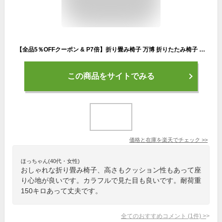
【全品5％OFFクーポン & P7倍】折り畳み椅子 万博 折りたたみ椅子 折りたたみチェア 省スペース 軽量 チェア スツール 踏み台 折りたたみ 野外 歌謡ショー アウトドア コンパクト おしゃれ 携帯チェア 耐荷重150kg お花見 ゴルフ観戦 キャンプ 釣り 屋外
この商品をサイトでみる
価格と在庫を
楽天
でチェック
>>
ほっちゃん(40代・女性)
おしゃれな折り畳み椅子、高さもクッション性もあって座
り心地が良いです。カラフルで見た目も良いです。耐荷重
150キロあって丈夫です。
全てのおすすめコメント
(
1
件)
>