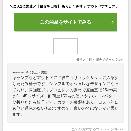
＼楽天1位常連／【最短翌日着】 折りたたみ椅子 アウトドアチェア 伸縮 ツール 子供 大人 キャンプ オフィス マルチチェア 折りたたみ 椅子 携帯 ショッピング 列 並ぶ 折りたたみチェア コンパクト 持ち運び 来客用 高さ自在 45cm 釣り テーマパーク
この商品をサイトでみる
価格と在庫を
楽天
でチェック
>>
aualone(80代以上・男性)
キャンプなどアウトドアに役立つリュックサックに入る折
りたたみ椅子です。シンプルでオシャレなデザインになっ
ており、高強度ポリプロピレンの素材で座面直径25㎝x高
さ6－45㎝サイズ・耐荷重150㎏の使いやすいコンパクト
な折りたたみ椅子です。カラーの種類もあり、コスト的に
も他と遜色のないものですので、良いのではないかと思い
ます。
全てのおすすめコメント
(
4
件)
>