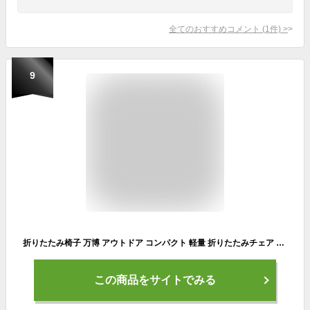
全てのおすすめコメント
(
1
件)
>
9
折りたたみ椅子 万博 アウトドア コンパクト 軽量 折りたたみチェア 椅子 折りたたみ チェア スツール おしゃれ 携帯 持ち運び キャンプ 釣り 踏み台 屋外 イベント 運動会 バーベキュー BBQ フェス 旅行 GW 海 プール
この商品をサイトでみる