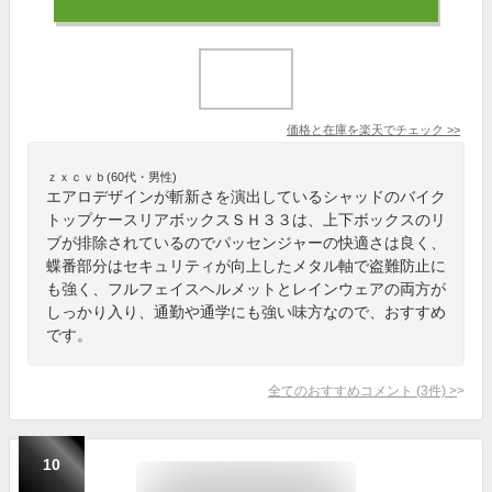
価格と在庫を
楽天
でチェック
>>
ｚｘｃｖｂ(60代・男性)
エアロデザインが斬新さを演出しているシャッドのバイク
トップケースリアボックスＳＨ３３は、上下ボックスのリ
ブが排除されているのでパッセンジャーの快適さは良く、
蝶番部分はセキュリティが向上したメタル軸で盗難防止に
も強く、フルフェイスヘルメットとレインウェアの両方が
しっかり入り、通勤や通学にも強い味方なので、おすすめ
です。
全てのおすすめコメント
(
3
件)
>
10