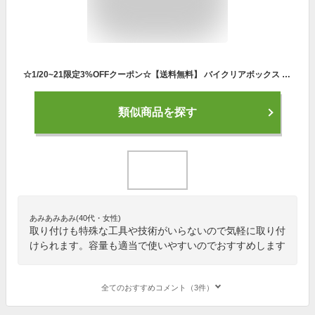
☆1/20~21限定3%OFFクーポン☆【送料無料】 バイクリアボックス 30L トップケース バイクボックス 着脱可能式 リアボックス ダイヤルロック 大容量 防水設計 スクーター バイク ヘルメット入れ ee340
類似商品を探す
あみあみあみ(40代・女性)
取り付けも特殊な工具や技術がいらないので気軽に取り付
けられます。容量も適当で使いやすいのでおすすめします
全てのおすすめコメント（3件）