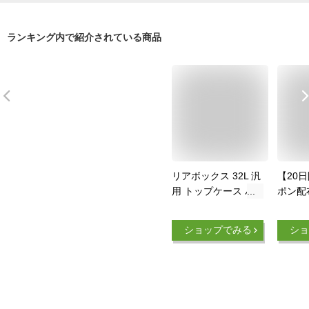
ランキング内で紹介されている商品
リアボックス 32L 汎
【20
用 トップケース バ
ポン配
イクボックスレンズ
アボック
2色付き ブラック ワ
プケー
ショップでみる
ショ
ンタッチ式 ツーリン
クス 
グ 通勤 カスタムパ
ス 着脱
ーツ バイク 原付 積
ットル
載 外装パーツ 簡単
スクー
装着 World Walk ワ
イス収