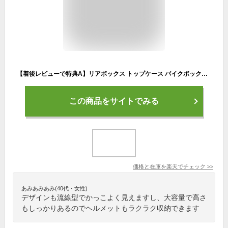
【着後レビューで特典A】リアボックス トップケース バイクボックス バイクケース 収納 ブラック 黒 簡単装着 鍵付き 送料無料 ###バイクボックスA08黒###
この商品をサイトでみる
価格と在庫を
楽天
でチェック
>>
あみあみあみ(40代・女性)
デザインも流線型でかっこよく見えますし、大容量で高さ
もしっかりあるのでヘルメットもラクラク収納できます