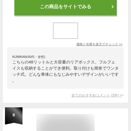
この商品をサイトでみる
価格と在庫を
楽天
でチェック
>>
KUMIKAN(40代・女性)
こちらの48リットルと大容量のリアボックス。フルフェ
イスも収納することができ便利。取り付けも簡単でワンタ
ッチ式。どんな車体にもなじみやすいデザインがいいです
。
全てのおすすめコメント
(
3
件)
>
8