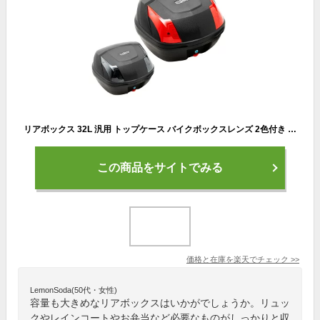
リアボックス 32L 汎用 トップケース バイクボックスレンズ 2色付き ブラック ワンタッチ式 ツーリング 通勤 カスタムパーツ バイク 原付 積載 外装パーツ 簡単 装着 World Walk ワールドウォーク hwb-32 WW製 あす楽対応
この商品をサイトでみる
価格と在庫を
楽天
でチェック
>>
LemonSoda(50代・女性)
容量も大きめなリアボックスはいかがでしょうか。リュッ
クやレインコートやお弁当など必要なものがしっかりと収