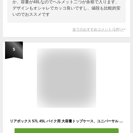
か、容量が48Lなのでヘルメット二つが余裕で入ります、
デザインもオシャレでカッコ良いですし、値段も比較的安
いのでおススメです
全てのおすすめコメント
(
1
件)
>
5
リアボックス 57L 45L バイク用 大容量トップケース、ユニバーサル キーロック式 ブラック 防水性 長方形 簡易304ロックタイプ (Size : 45L)