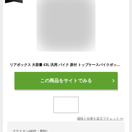
リアボックス 大容量 43L 汎用 バイク 原付 トップケースバイクボックス レンズ 4色付き ブラック レッド クリア ブルー 鍵付き フラップ式 ツーリング 通勤 カスタムパーツ バイク 積載 外装パーツ 簡単 装着 World Walk ワールドウォーク hwb-43
この商品をサイトでみる
価格と在庫を
楽天
でチェック
>>
グラスマン(60代・男性)