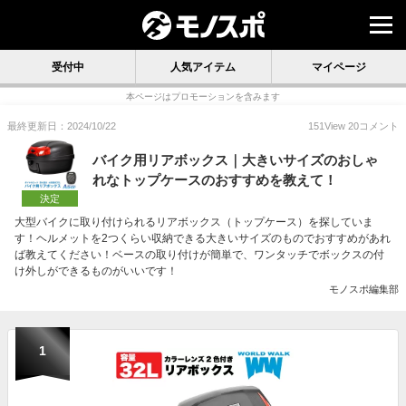
受付中
人気アイテム
マイページ
本ページはプロモーションを含みます
最終更新日：2024/10/22
151
View
20
コメント
バイク用リアボックス｜大きいサイズのおしゃ
れなトップケースのおすすめを教えて！
決定
大型バイクに取り付けられるリアボックス（トップケース）を探していま
す！ヘルメットを2つくらい収納できる大きいサイズのものでおすすめがあれ
ば教えてください！ベースの取り付けが簡単で、ワンタッチでボックスの付
け外しができるものがいいです！
モノスポ編集部
1