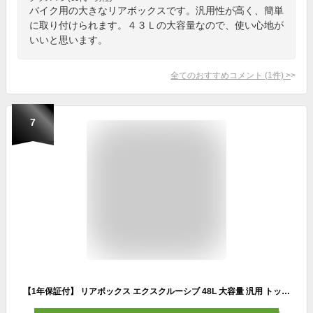
バイク用の大きなリアボックスです。汎用性が高く、簡単
に取り付けられます。４３Ｌの大容量なので、使い心地が
いいと思います。
全てのおすすめコメント
(
1
件)
>
7
【1年保証付】 リアボックス エクスクルーシブ 48L 大容量 汎用 トップケース バイクボックス ワンタッチ式 ブラック ツーリング 通勤 カスタムパーツ バイク 積載 外装パーツ 簡単 装着 World Walk ワールドウォーク hwb-48 WW製 あす楽対応