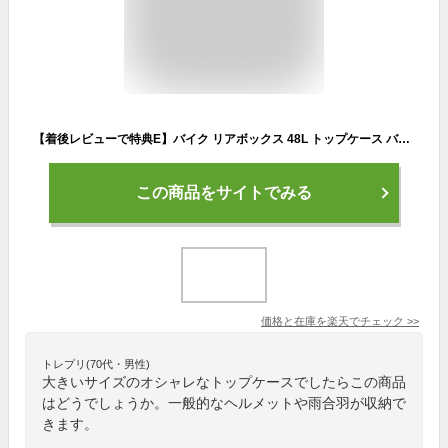
【着後レビューで特典E】バイク リアボックス 48L トップケース バイクボックス バイク用ボックス 着脱可能式 48リットル 大容量 原付 スクーター フルフェイス収納可能 ヘルメット入れ 送料無料 ###バイクボックスA28###
この商品をサイトでみる
価格と在庫を
楽天
でチェック
>>
トレプリ(70代・男性)
大きいサイズのオシャレなトップケースでしたらこの商品
はどうでしょうか。一般的なヘルメットや雨合羽が収納で
きます。