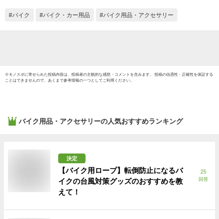
ールドウォーク hwb-
ット入
32 WW製 あす楽対
バイク
バイク・カー用品
バイク用品・アクセサリー
応
※
モノスポ
に寄せられた投稿内容は、投稿者の主観的な感想・コメントを含みます。 投稿の信憑性・正確性を保証する
ことはできませんので、あくまで参考情報の一つとしてご利用ください。
バイク用品・アクセサリー
の人気おすすめランキング
決定
【バイク用ロープ】転倒防止になるバ
25
回答
イクの台風対策グッズのおすすめを教
えて！