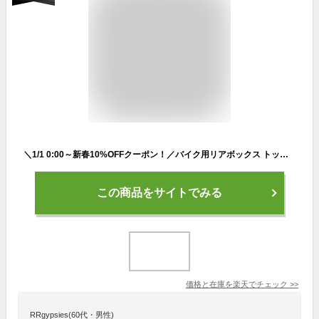
＼1/1 0:00～新春10%OFFクーポン！／バイク用リアボックス トップケース バイクボックス 48L 着脱可能式 大容量 取付ベース付 防水 軽量 バイク 原付 ヘルメット入れ スクーター 鍵2本付 ee361a
この商品をサイトでみる
価格と在庫を
楽天
でチェック
>>
RRgypsies(60代・男性)