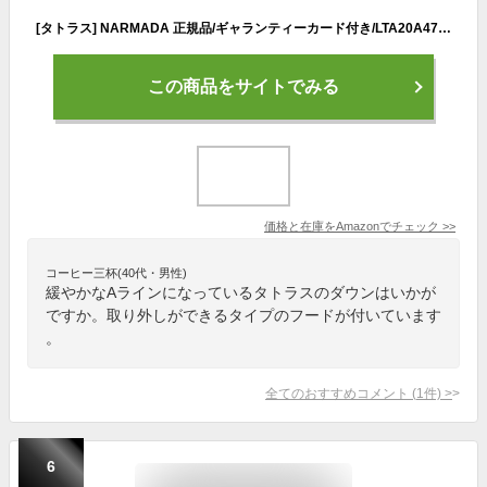
[タトラス] NARMADA 正規品/ギャランティーカード付き/LTA20A4759/NARMADA/ナルマダ/ウール素材/ロング丈 レディース LTA20A4759 BLACK 日本 4 (日本サイズ13 号相当)
この商品をサイトでみる
価格と在庫を
Amazon
でチェック
>>
コーヒー三杯(40代・男性)
緩やかなAラインになっているタトラスのダウンはいかが
ですか。取り外しができるタイプのフードが付いています
。
全てのおすすめコメント
(
1
件)
>
6