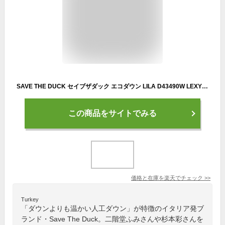
SAVE THE DUCK セイブザダック エコダウン LILA D43490W LEXY19 レディース パデッドコート フーデッド ミドル丈 カラー2色【dc_kikaku】【po_fivee】
この商品をサイトでみる
価格と在庫を
楽天
でチェック
>>
Turkey
「ダウンよりも温かい人工ダウン」が特徴のイタリア発ブ
ランド・Save The Duck。二階堂ふみさんや杉本彩さんを