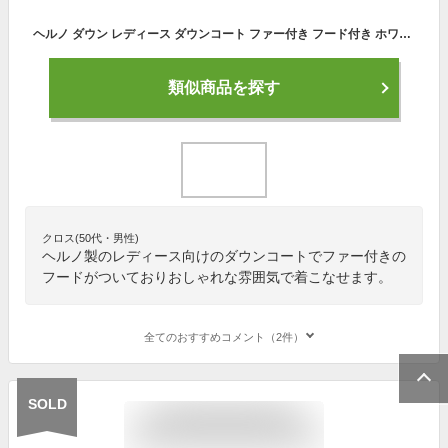
ヘルノ ダウン レディース ダウンコート ファー付き フード付き ホワイトフォックス PI1336D 12414 ミドル丈 ロング丈 HERNO アウター コート ブランド 定番 売れ筋【送料無料】
類似商品を探す
クロス(50代・男性)
ヘルノ製のレディース向けのダウンコートでファー付きの
フードがついておりおしゃれな雰囲気で着こなせます。
全てのおすすめコメント（2件）
SOLD