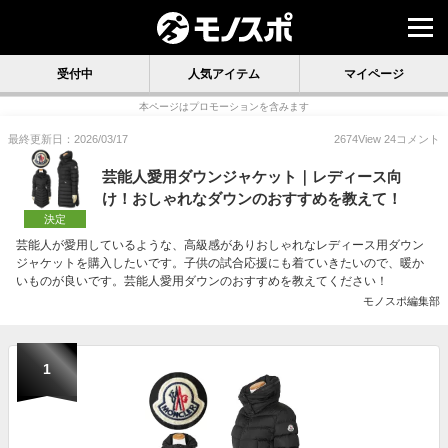
受付中
人気アイテム
マイページ
本ページはプロモーションを含みます
最終更新日：2026/03/17
2674
View
24
コメント
芸能人愛用ダウンジャケット｜レディース向
け！おしゃれなダウンのおすすめを教えて！
決定
芸能人が愛用しているような、高級感がありおしゃれなレディース用ダウン
ジャケットを購入したいです。子供の試合応援にも着ていきたいので、暖か
いものが良いです。芸能人愛用ダウンのおすすめを教えてください！
モノスポ編集部
1