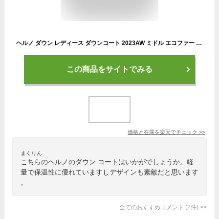
ヘルノ ダウン レディース ダウンコート 2023AW ミドル エコファー フード付き HERNO PI001795D 12414/12354 ロングコート ダウンジャケット アウター ブランド 売れ筋【送料無料】【レビュー】
この商品をサイトでみる
価格と在庫を
楽天
でチェック
>>
まくりん
こちらのヘルノのダウン コートはいかがでしょうか。軽
量で保温性に優れていますしデザインも素敵だと思います
。
全てのおすすめコメント
(
2
件)
>