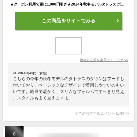
★クーポン利用で更に1,000円引き★2024年秋冬モデルタトラス ポリテアマ ダウンジャケット ブラック 黒フード付き レディース ダウンコート セミロング ブランドTATRAS POLITEAMA DOWNJACKET LTAT24A4694-D
この商品をサイトでみる
価格と在庫を
楽天
でチェック
>>
KUMIKAN(40代・女性)
こちらの今年の秋冬モデルのタトラスのダウンはフードも
付いており、ベーシックなデザインで着用しやすいのもい
いです。軽量で暖かく、スリムなフォルムですっきり見え
、スタイルもよく見えますよ。
全てのおすすめコメント
(
1
件)
>
8