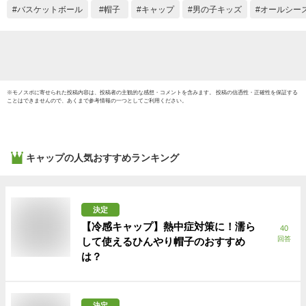
ト ア
バスケットボール
帽子
キャップ
男の子キッズ
オールシー
ャー 
ワンポ
刺しゅ
※
モノスポ
に寄せられた投稿内容は、投稿者の主観的な感想・コメントを含みます。 投稿の信憑性・正確性を保証する
ことはできませんので、あくまで参考情報の一つとしてご利用ください。
キャップ
の人気おすすめランキング
決定
【冷感キャップ】熱中症対策に！濡ら
40
回答
して使えるひんやり帽子のおすすめ
は？
決定