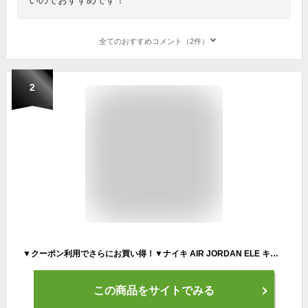
全てのおすすめコメント（2件）
2
▼クーポン利用でさらにお買い得！▼ナイキ AIR JORDAN ELE キャップ 帽子 キッズ ジュニア 子供 ブラック 黒 ホワイト 白 NIKE 9A0159 キャップ ジャンプマン スポーツ スポーティ ストリート アウトドア レジャー スナップバック ワンポイント 刺繍 刺しゅう カジュアル
この商品をサイトでみる