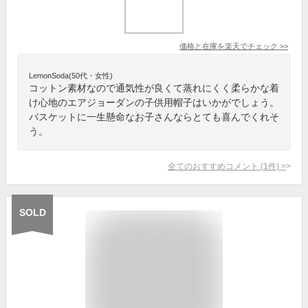
価格と在庫を
楽天
でチェック
>>
LemonSoda(50代・女性)
コットン素材なので通気性が良くて蒸れにくく柔らかな着
け心地のエアジョーダンの子供用帽子はいかがでしょう。
バスケットに一生懸命なお子さんならとても喜んでくれそ
う。
全てのおすすめコメント
(
1
件)
>
SOLD