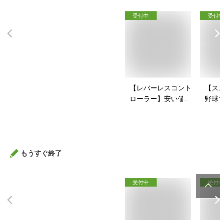
受付中
受付
【レバーレスコント
【ス
ローラー】安い値段
野球
で買えるアケコンの
戦コ
おすすめを教えて！
すい
すす
もうすぐ終了
受付中
受付