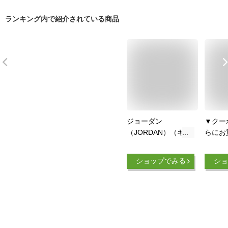
ランキング内で紹介されている商品
ジョーダン
▼クー
（JORDAN）（キッ
らにお
ズ）キッズ
イキ AI
CURVEBRIM キャッ
ELE 
ショップでみる
ショ
プ 8A0698-023
キッズ
供 ブラ
イト 白 
9A01
ャンプ
スポー