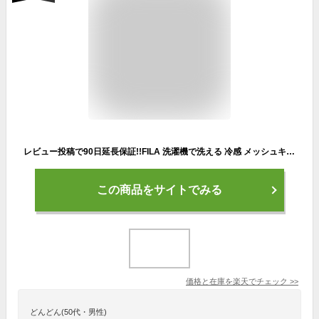
レビュー投稿で90日延長保証!!FILA 洗濯機で洗える 冷感 メッシュキャップ M〜LLサイズ CCT 冷たい 涼しい サイズ調整 ベースボールキャップ 野球帽 キャップ 熱中症対策 紫外線対策 UVケア 日よけ 父の日 敬老の日 メンズ 男性 紳士 春夏 262-013002 帽子 メール便送料無料
この商品をサイトでみる
価格と在庫を
楽天
でチェック
>>
どんどん(50代・男性)