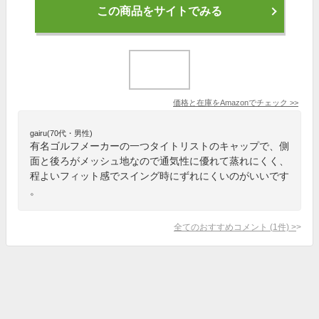
この商品をサイトでみる
価格と在庫を
Amazon
でチェック
>>
gairu(70代・男性)
有名ゴルフメーカーの一つタイトリストのキャップで、側
面と後ろがメッシュ地なので通気性に優れて蒸れにくく、
程よいフィット感でスイング時にずれにくいのがいいです
。
全てのおすすめコメント
(
1
件)
>