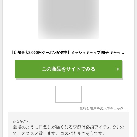
【店舗最大2,000円クーポン配信中】メッシュキャップ 帽子 キャップ メッシュ レディース メンズ おしゃれ シンプル ロゴ スポーツ ゴルフ アウトドア 釣り レジャー 春夏 UVカット 野球帽 紫外線対策 男女兼用 ブラック ホワイト グレー ネイビー
この商品をサイトでみる
価格と在庫を
楽天
でチェック
>>
たなかさん
夏場のように日差しが強くなる季節は必須アイテムですの
で、オススメ致します。コスパも良さそうです。