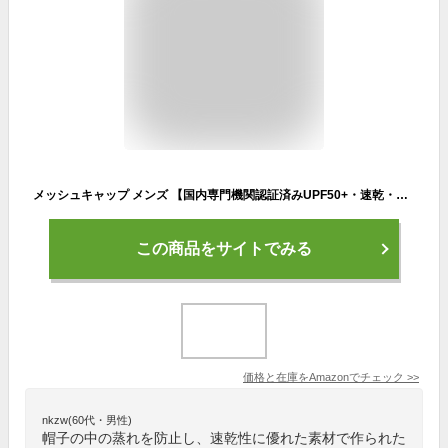
メッシュキャップ メンズ 【国内専門機関認証済みUPF50+・速乾・通気性いい】夏 UVカット キャップ 紫外線対策 日除け 帽子 軽量 ランニング ゴルフ ジョギング 山登り 野球帽 バイク 釣り スボーツ アウトドア 男女兼用 調整可能 (ブラック)
この商品をサイトでみる
価格と在庫を
Amazon
でチェック
>>
nkzw(60代・男性)
帽子の中の蒸れを防止し、速乾性に優れた素材で作られた