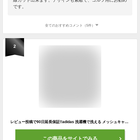
です。
全てのおすすめコメント（5件）
2
レビュー投稿で90日延長保証!!adidas 洗濯機で洗える メッシュキャップ M〜XLサイズ 正規品 抗菌 防臭 ポリジン加工 野球帽 紫外線対策 日よけ 吸汗 速乾 メンズ 男性 紳士 父の日 お父さん 大きいサイズ ゴルフ 釣り 春夏秋 アディダス 126-111201 帽子 メール便送料無料
この商品をサイトでみる