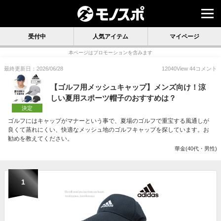
受付中
人気アイテム
マイページ
本ページはプロモーションを含みます
最終更新日：2026/06/28
12040
View
44
コメント
【ゴルフ用メッシュキャップ】メンズ向け！涼
しい夏用スポーツ帽子のおすすめは？
決定
ゴルフにはキャップがマナーという事で、夏場のゴルフで重宝する風通しが
良くて蒸れにくい、快適なメッシュ地のゴルフキャップを探しています。お
勧めを教えてください。
華金(40代・男性)
1