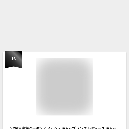
16
＼2枚目半額クーポン／ メッシュ キャップ メンズ レディース キャップ 男女兼用 メッシュ帽 夏 涼しい 深め 日除け帽子 UVカット 紫外線カット 速乾 大きいサイズ 黒 ブラック 通気性抜群 無地 野球帽 登山 釣り ゴルフ テニス 運転 旅行 おしゃれ