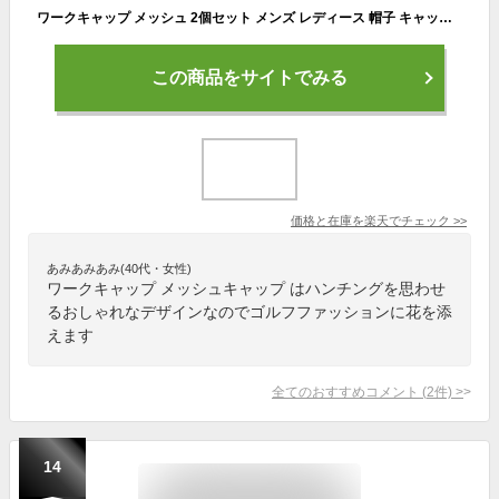
ワークキャップ メッシュ 2個セット メンズ レディース 帽子 キャップ ハンチング キャスケット おしゃれ かっこいい 浅め 速乾 吸汗 男の子 女の子 男女 黒 無地 春 夏 秋 つば ツバ 釣り テニス トレッキング 送料無料 ギフト プレゼント ポイント消化
この商品をサイトでみる
価格と在庫を
楽天
でチェック
>>
あみあみあみ(40代・女性)
ワークキャップ メッシュキャップ はハンチングを思わせ
るおしゃれなデザインなのでゴルフファッションに花を添
えます
全てのおすすめコメント
(
2
件)
>
14