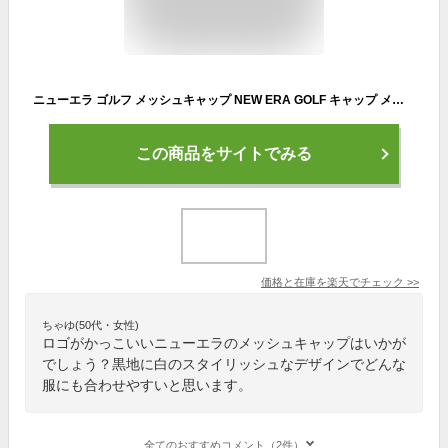
ニューエラ ゴルフ メッシュキャップ NEW ERA GOLF キャップ メッシュ 帽子 ぼうし ロゴ ブラック ラウンド 夏 スポーツ アウトドア 通気性抜群 紫外線対策 ロゴ ニューエラー ぼうし
この商品をサイトでみる
価格と在庫を
楽天
でチェック
>>
ちゃゆ(50代・女性)
ロゴがかっこいいニューエラのメッシュキャップはいかが
でしょう？黒地に白のスタイリッシュなデザインでどんな
服にも合わせやすいと思います。
全てのおすすめコメント（2件）