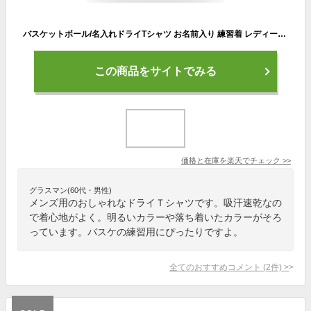
バスケットボール/名入れドライTシャツ お名前入り 練習着 レディース メンズ ウェア トップス 運動着 スポーツウェア ジョギング 吸汗速乾 チームTシャツ クラスTシャツ 100 グッズ UVカット ピクトグラム
この商品をサイトでみる
価格と在庫を
楽天
でチェック
>>
グラスマン(60代・男性)
メンズ用のおしゃれなドライＴシャツです。吸汗速乾なの
で着心地がよく。明るいカラーや落ち着いたカラーがそろ
っています。バスケの練習用にぴったりですよ。
全てのおすすめコメント
(
2
件)
>