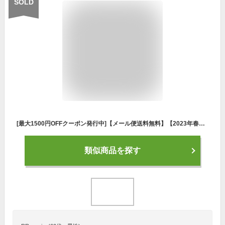
SOLD
[最大1500円OFFクーポン発行中]【メール便送料無料】【2023年春夏モデル】【asics アシックス】【ウェア】 2063A290 バスケ ドライ プリント 半袖Tシャツ メンズ レディース 男女兼用 Pブラック 001 [230420]
類似商品を探す