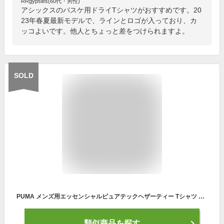
RRgypsies(60代・男性)
アシックスのバスケ用ドライTシャツがおすすめです。20
23年春夏最新モデルで、ラインとロゴが入っており、カ
ッコよいです。他人とちょっと差をつけられますよ。
SOLD
PUMA メンズ用エッセンシャルピュアテックヘザーティー Tシャツ S M L XL プーマ 514551 01 半袖 Tシャツ 男性 紳士 トレーニング ランニング ジョギング ドライセル 吸水 速乾 クルーネック 杢グレー DARK GRAY HE 大きいサイズあり あす楽 メール便送料無料
類似商品を探す