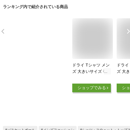
ランキング内で紹介されている商品
ドライ Tシャツ メン
ドライ
ズ 大きいサイズ 半
ズ 大
袖 レディース 吸汗
袖 レ
速乾 ドライメッシュ
速乾 
ショップでみる
ショ
無地 3L 4L 5L おしゃ
無地 3L
れ シンプル スポー
れ シ
ツ バスケ サッカー
ツ バ
テニス ダンス
テニス
glimmer グリマー ド
glim
ライTシャツ 00300-
ライTシ
ACT
ACT
バスケットボール
メンズファッション
シャツ・スウェット・トップ