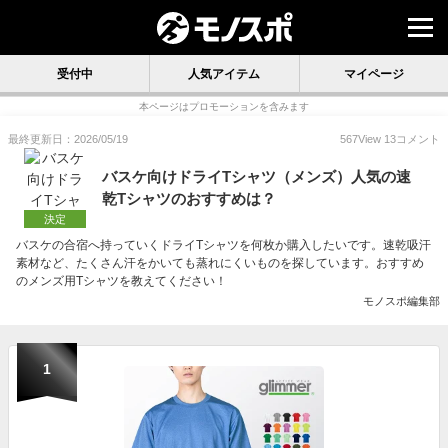
受付中
人気アイテム
マイページ
本ページはプロモーションを含みます
最終更新日：2026/05/19
567
View
13
コメント
バスケ向けドライTシャツ（メンズ）人気の速
乾Tシャツのおすすめは？
決定
バスケの合宿へ持っていくドライTシャツを何枚か購入したいです。速乾吸汗
素材など、たくさん汗をかいても蒸れにくいものを探しています。おすすめ
のメンズ用Tシャツを教えてください！
モノスポ編集部
1