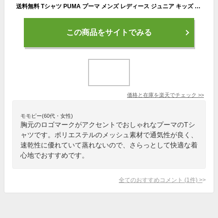
送料無料 Tシャツ PUMA プーマ メンズ レディース ジュニア キッズ トレーニングシャツ ドライウェア 速乾 サッカー バスケ 野球 スポーツ テニス 卓球 フットサル ラグラン 通気性 男女兼用 部活
この商品をサイトでみる
価格と在庫を
楽天
でチェック
>>
モモピー(60代・女性)
胸元のロゴマークがアクセントでおしゃれなプーマのTシ
ャツです。ポリエステルのメッシュ素材で通気性が良く、
速乾性に優れていて蒸れないので、さらっとして快適な着
心地でおすすめです。
全てのおすすめコメント
(
1
件)
>