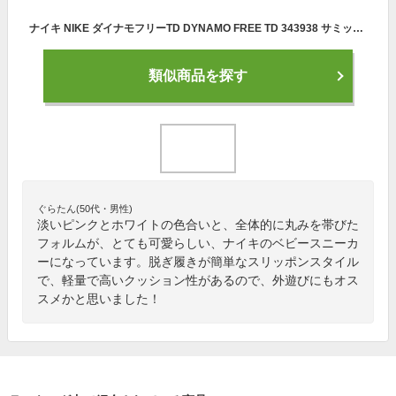
ナイキ NIKE ダイナモフリーTD DYNAMO FREE TD 343938 サミットホワイト/ピンクゲイズ 女の子 キッズ 子供靴 運動靴 通学靴 ベビーシューズ スニーカー 軽量 クッション性 屈曲性 カジュアル デイリー スポーツ スクール 学校
類似商品を探す
ぐらたん(50代・男性)
淡いピンクとホワイトの色合いと、全体的に丸みを帯びた
フォルムが、とても可愛らしい、ナイキのベビースニーカ
ーになっています。脱ぎ履きが簡単なスリッポンスタイル
で、軽量で高いクッション性があるので、外遊びにもオス
スメかと思いました！