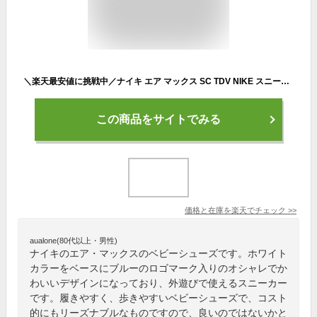
＼楽天最安値に挑戦中／ナイキ エア マックス SC TDV NIKE スニーカー ベビー ホワイト 白 ブルー 青 CZ5361 男の子 女の子 子ども シューズ 靴 スポーツ シンプル ブランド カジュアル スポーティ アウトドア レジャー おしゃれ 通園 公園 お出かけ おすすめ
この商品をサイトでみる
価格と在庫を
楽天
でチェック
>>
aualone(80代以上・男性)
ナイキのエア・マックスのベビーシューズです。ホワイト
カラーをベースにブルーのロゴマーク入りのオシャレでか
わいいデザインになっており、外遊びで使えるスニーカー
です。履きやすく、歩きやすいベビーシューズで、コスト
的にもリーズナブルなものですので、良いのではないかと