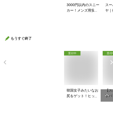
3000円以内のスニー
スー
カー！メンズ用安い
ヤ｜
スニーカーのおすす
イク
めは？
すす
もうすぐ終了
受付中
受付
韓国女子みたいなお
【ス
尻をゲット！ヒップ
手パ
パッドのおすすめ
ース
は？
を教