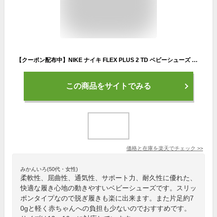
【クーポン配布中】NIKE ナイキ FLEX PLUS 2 TD ベビーシューズ スリッポン フレックスプラス2TD DV8998 100 ホワイト エレメンタルピンク キッズ シューズ 靴 スニーカー ベビー ブランド ギフト プレゼント ラッピング ASBee アスビー
この商品をサイトでみる
価格と在庫を
楽天
でチェック
>>
みかんいろ(50代・女性)
柔軟性、屈曲性、通気性、サポート力、耐久性に優れた、
快適な履き心地の動きやすいベビーシューズです。スリッ
ポンタイプなので脱ぎ履きも楽に出来ます。また片足約7
0gと軽く赤ちゃんへの負担も少ないのでおすすめです。