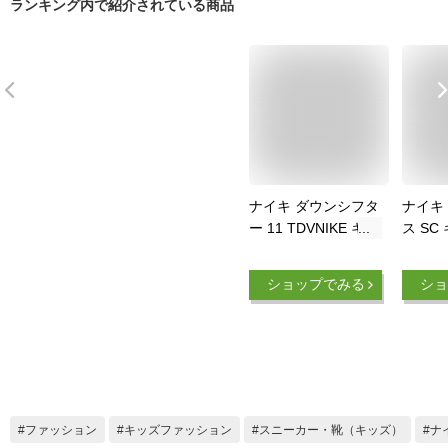
ランキング内で紹介されている商品
ナイキ ダウンシフタ
ナイキ
ー 11 TDVNIKE キッ
ス SC
ズ スニーカー 幼児
ズシュ
子供 キッズ ベビー
キッズ
ショップでみる
ショ
ローカット シューズ
男の子
BABY COLLECTION
フィッ
black sneakers
ズ ロー
COLLE
white 
om30 ts
ファッション
キッズファッション
スニーカー・靴（キッズ）
ナ