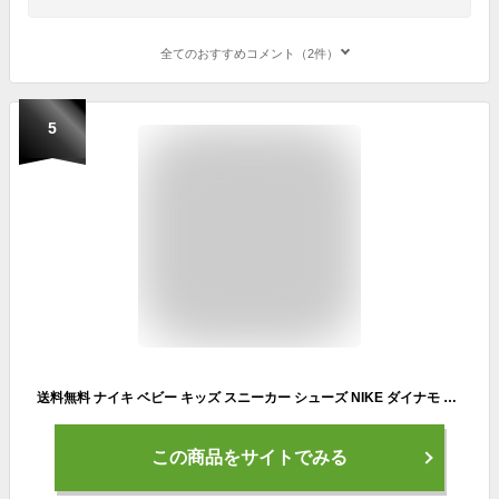
全てのおすすめコメント（2件）
5
送料無料 ナイキ ベビー キッズ スニーカー シューズ NIKE ダイナモ フリー TD 12-16.0cm 子供靴 スリッポン 子ども 女の子 男の子 スポーティ カジュアル DYNAMO FREE TD 運動靴 くつ/343938-102
この商品をサイトでみる