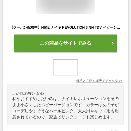
【クーポン配布中】NIKE ナイキ REVOLUTION 6 NN TDV ベビーシューズ レボリューション6ネクストネイチャーTDV DD1094 608 ピンクフォーム ブラック キッズ シューズ 靴 スニーカーベビー ブランド ギフト プレゼント ラッピング ASBee アスビー
この商品をサイトでみる
価格と在庫を
楽天
でチェック
>>
ポピポピ(50代・女性)
私がおすすめしたいのは、ナイキレボリューションをその
まま小さくしたベビーバージョンです！カラーは女の子が
コーデしやすそうなペールピンク。大人用やキッズ用も用
意されているので、家族でリンクコーデも楽しめます。