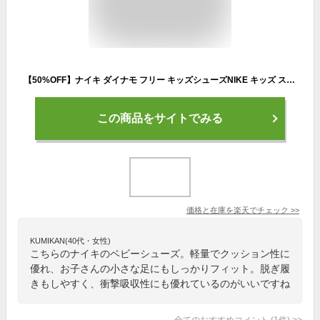
【50%OFF】ナイキ ダイナモ フリー キッズシューズNIKE キッズ スニーカー 幼児 子供 キッズ ベビー ローカット BABY COLLECTION 注目 50nikeweek 29・30日限定
この商品をサイトでみる
価格と在庫を
楽天
でチェック
>>
KUMIKAN(40代・女性)
こちらのナイキのベビーシューズ。軽量でクッション性に
優れ、お子さんの小さな足にもしっかりフィット。脱ぎ履
きもしやすく、衝撃吸収性にも優れているのがいいですね
全てのおすすめコメント
(
1
件)
>