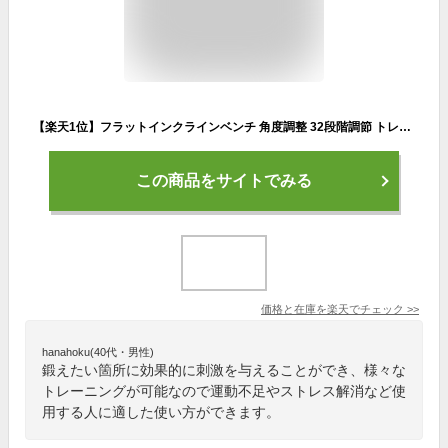
【楽天1位】フラットインクラインベンチ 角度調整 32段階調節 トレーニングベンチ トレーニング器具 ベンチ 筋トレ ダンベル ベンチプレス ダンベルトレーニング 器具 スポーツジム 道場 組立 簡単 1年保証 ★[送料無料]
この商品をサイトでみる
価格と在庫を
楽天
でチェック
>>
hanahoku(40代・男性)
鍛えたい箇所に効果的に刺激を与えることができ、様々な
トレーニングが可能なので運動不足やストレス解消など使
用する人に適した使い方ができます。