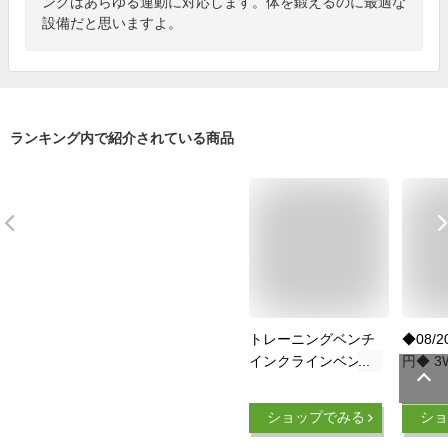
ングはあらゆる運動に対応します。体を鍛えるのに最適な
設備だと思いますよ。
ランキング内で紹介されている商品
トレーニングベンチ
◆08/2
インクラインベンチ
円◆ 3
フラットベンチ 腹筋
ングベ
シットアップベンチ
ライン
ショップでみる
ショ
筋トレベンチ 【組立
ライン