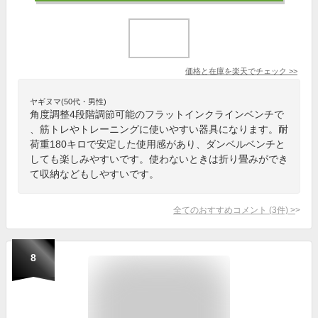
価格と在庫を
楽天
でチェック
>>
ヤギヌマ(50代・男性)
角度調整4段階調節可能のフラットインクラインベンチで
、筋トレやトレーニングに使いやすい器具になります。耐
荷重180キロで安定した使用感があり、ダンベルベンチと
しても楽しみやすいです。使わないときは折り畳みができ
て収納などもしやすいです。
全てのおすすめコメント
(
3
件)
>
8