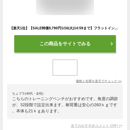
【楽天1位】【SALE特価9,790円1/16(火)14:59まで】フラットインクラインベンチ 角度調整 32段階調節 トレーニングベンチ トレーニング器具 ベンチ 筋トレ ダンベル ベンチプレス ダンベルトレーニング 器具 スポーツジム 道場 組立 ■[送料無料]
この商品をサイトでみる
価格と在庫を
楽天
でチェック
>>
ちょプラ(40代・女性)
こちらのトレーニングベンチがおすすめです。角度の調節
が、32段階で設定出来ます。耐荷重は安心の260ｋｇです
。本体も21ｋｇあります。
全てのおすすめコメント
(
2
件)
>