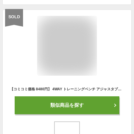
SOLD
【コミコミ価格 8480円】 4WAY トレーニングベンチ アジャスタブルベンチ インクラインベンチ フラットベンチ ダンベル トレーニング ベンチ ベンチプレス ホームジム 腹筋台 折りたたみ椅子 腹筋 背筋 折りたたみ 自宅 コンパクト 角度調整
類似商品を探す