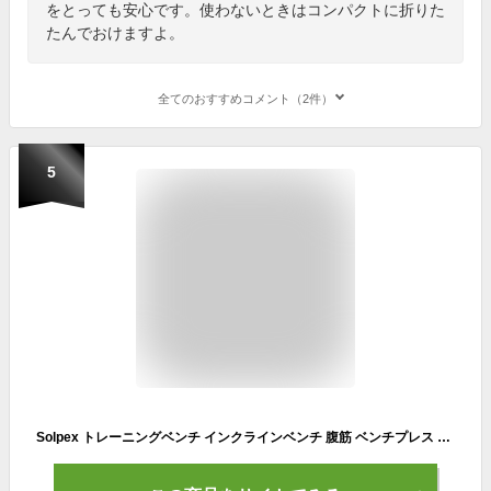
をとっても安心です。使わないときはコンパクトに折りた
たんでおけますよ。
全てのおすすめコメント（2件）
5
Solpex トレーニングベンチ インクラインベンチ 腹筋 ベンチプレス 筋トレ ベンチ 折り畳み ダンベルベンチ 可変式角度調節簡単 ベンチ台 デクラインベンチ フラットベンチ 腹筋 背筋 シットアップベンチ 収納便利 静荷重350KG（バックエクステンションのモデル）