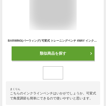
BARWING(バーウィング) 可変式 トレーニングベンチ 4WAY インクラインベンチ 折り畳み デクラインベンチ フラットベンチ 角度調節簡単 収納便利 アジャスタブル ベンチプレス 筋トレ (BW-AJB01)
類似商品を探す
まくりん
こちらのインクラインベンチはいかがでしょうか。可変式
で角度調節も簡単にできるので使いやすいと思います。