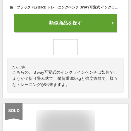
色：ブラック FLYBIRD トレーニングベンチ 3WAY可変式 インクラインベンチ 折り畳み 耐荷重300KG デクラインベンチ フラットベンチ 角度調節簡単 収納便利 腰保護設計 アジャスタブル ベンチプ
類似商品を探す
だんご鼻
こちらの、３way可変式のインクラインベンチは如何でし
ょうか？折り畳み式で、耐荷重300kgと強度抜群で、様々
なトレーニングが出来ますよ。
SOLD