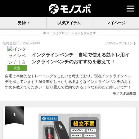
受付中
人気アイテム
マイページ
本ページはプロモーションを含みます
最終更新日：2026/06/30
698
View
21
コメント
インクラインベンチ｜自宅で使える筋トレ用イ
ンクラインベンチのおすすめを教えて！
決定
自宅で本格的なトレーニングをしたいと考えており、現在インクラインベン
チを探しています！耐荷重がしっかりあるようなインクラインベンチのおす
すめを教えてください！折り畳んで収納できるようなものだと嬉しいです！
モノスポ編集部
1