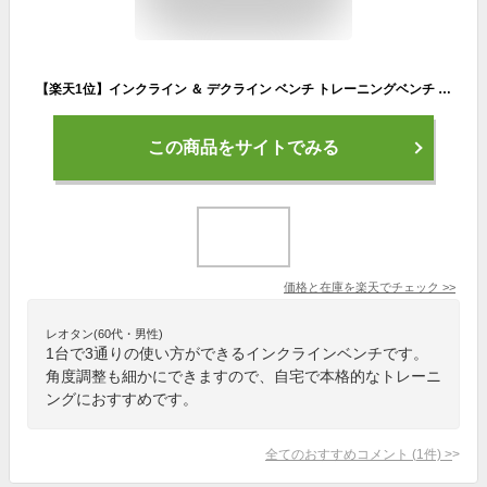
【楽天1位】インクライン ＆ デクライン ベンチ トレーニングベンチ トレーニング器具 インクラインベンチ デクラインベント 筋トレ ベンチ フラットベンチ ダンベル ベンチプレス 台 セット ダンベルトレーニング 器具 ジム 組立 簡単 1年保証 ●[送料無料][あす楽]
この商品をサイトでみる
価格と在庫を
楽天
でチェック
>>
レオタン(60代・男性)
1台で3通りの使い方ができるインクラインベンチです。
角度調整も細かにできますので、自宅で本格的なトレーニ
ングにおすすめです。
全てのおすすめコメント
(
1
件)
>