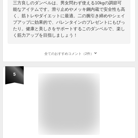
三方良しのダンベルは、男女問わず使える10kgの調節可
能なアイテムです。滑り止めやメッキ鋼内蔵で安全性も高
く、筋トレやダイエットに最適。二の腕引き締めやシェイ
プアップに効果的で、バレンタインのプレゼントにもぴっ
たり。健康と美しさをサポートするこのダンベルで、楽し
く筋力アップを目指しましょう！
全てのおすすめコメント（2件）
5