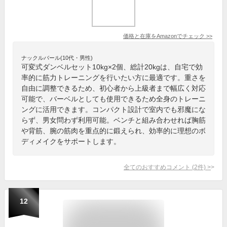
価格と在庫を
Amazon
でチェック
>>
ナックルバール(10代・男性)
可変式ダンベルセット10kg×2個、総計20kgは、自宅で効
率的に筋力トレーニングを行いたい方に最適です。重さを
自由に調整できるため、初心者から上級者まで幅広く対応
可能で、バーベルとしても使用できるため全身のトレーニ
ングに活用できます。コンパクト設計で室内でも邪魔にな
らず、男女問わず利用可能。ベンチと組み合わせれば胸筋
や背筋、腕の筋肉を重点的に鍛えられ、効率的に理想のボ
ディメイクをサポートします。
全てのおすすめコメント
(
2
件)
>
12