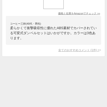
価格と在庫を
Amazon
でチェック
>>
コーヒー三杯(40代・男性)
柔らかくて衝撃吸収性に優れたABS素材でカバーされてい
る可変式ダンベルセットはいかがですか。カラーは3色あ
ります。
全てのおすすめコメント
(
1
件)
>