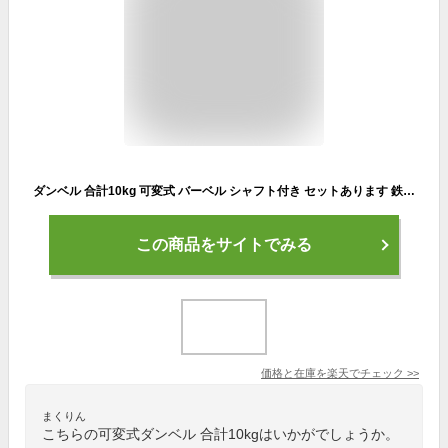
ダンベル 合計10kg 可変式 バーベル シャフト付き セットあります 鉄アレイ 筋トレ 筋肉 トレーニング 静音 握りやすい 初心者 傷防止 ジム 自宅 エクササイズ Wスットッパー 安全 微調整 初心者 上級者
この商品をサイトでみる
価格と在庫を
楽天
でチェック
>>
まくりん
こちらの可変式ダンベル 合計10kgはいかがでしょうか。