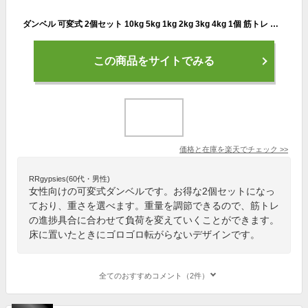
ダンベル 可変式 2個セット 10kg 5kg 1kg 2kg 3kg 4kg 1個 筋トレ 家トレ 可変式ダンベル 自宅トレーニング フィットネス 自宅 ダンベル コンパクト 重量調節 レディース ダイエット ヨガ 持ちやすい グリップ おしゃれ かわいい 新製品
この商品をサイトでみる
価格と在庫を
楽天
でチェック
>>
RRgypsies(60代・男性)
女性向けの可変式ダンベルです。お得な2個セットになっ
ており、重さを選べます。重量を調節できるので、筋トレ
の進捗具合に合わせて負荷を変えていくことができます。
床に置いたときにゴロゴロ転がらないデザインです。
全てのおすすめコメント（2件）