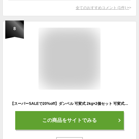
全てのおすすめコメント
(
1
件)
>
8
【スーパーSALEで20%off】ダンベル 可変式 2kg×2個セット 可変式ダンベル レディース 筋トレトレーニング 1kg 1.5kg 2kg 3kg 4kg セット トレーニング器具 ダイエット器具 筋トレ器具 筋トレグッズ お家 筋力トレーニング
この商品をサイトでみる