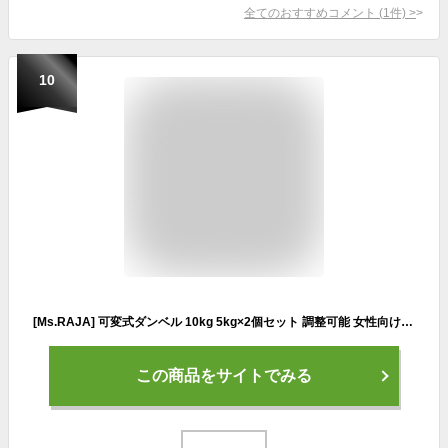
全てのおすすめコメント
(
1
件)
>
10
[Ms.RAJA] 可変式ダンベル 10kg 5kg×2個セット 調整可能 女性向け ダンベルセット 家トレ 筋トレ フィットネス トレーニング 初心者 宅トレ おしゃれ 滑り止めグリップ コンパクト 省スペース
この商品をサイトでみる