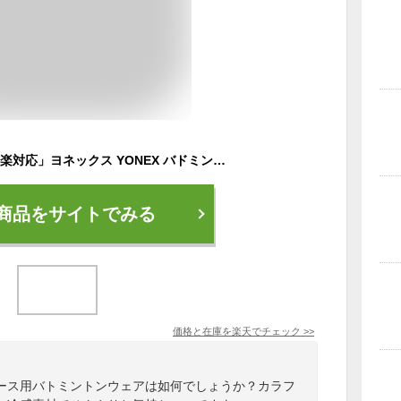
【365日出荷】「あす楽対応」ヨネックス YONEX バドミントンウェア レディース ゲームシャツ 20497 2019SS 夏用 冷感『即日出荷』
商品をサイトでみる
価格と在庫を
楽天
でチェック
>>
ース用バトミントンウェアは如何でしょうか？カラフ