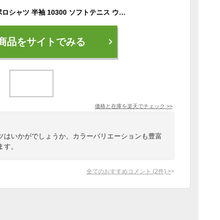
YONEX ヨネックス ポロシャツ 半袖 10300 ソフトテニス ウェア ＆ バドミントン ウェア ユニフォーム 【テニスウェア ヨネックス バドミントン ウェア ヨネックス バドミントン ユニフォーム 軟式テニス テニス ポロシャツ ゲームシャツ 吸汗速乾 soft tennis】
商品をサイトでみる
価格と在庫を
楽天
でチェック
>>
ツはいかがでしょうか。カラーバリエーションも豊富
ます。
全てのおすすめコメント
(
2
件)
>