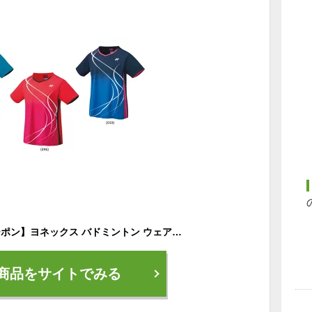
【全品150円OFFクーポン】ヨネックス バドミントン ウェア YONEX WOMEN ゲームシャツ 20671 2023 春夏カタログ商品
商品をサイトでみる