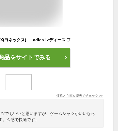
「あす楽対応」YONEX(ヨネックス)「Ladies レディース フィットシャツ 20386」バドミントンウェア「2017FW」 夏用 冷感『即日出荷』
商品をサイトでみる
価格と在庫を
楽天
でチェック
>>
ャツでもいいと思いますが、ゲームシャツがいいなら
す。冷感で快適です。