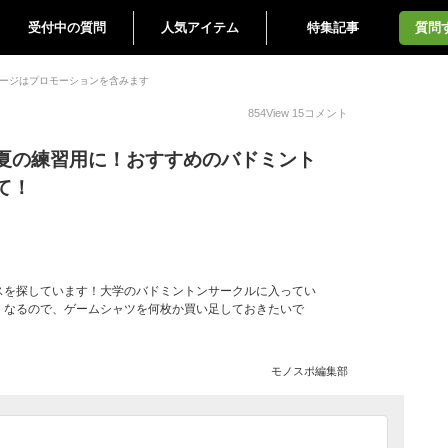
受付中の質問
人気アイテム
特集記事
質問
ージはプロモーションを含みます
854
View
15
コメント
夏の練習用に！おすすめのバドミント
て！
スを探しています！大学のバドミントンサークルに入ってい
くなるので、ゲームシャツを何枚か買い足しておきたいで
モノスポ編集部