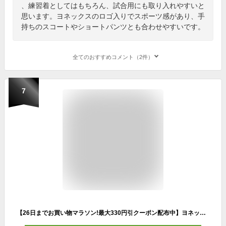
、練習着としてはもちろん、試合用にも取り入れやすいと
思います。ヨネックスのロゴ入りでスポーツ感があり、手
持ちのスコートやショートパンツとも合わせやすいです。
全てのおすすめコメント（2件）
7
【26日までお買い物マラソン!最大330円引クーポン配布中】ヨネックス バドミントンウェア レディース ゲームシャツ(スリム) 20892 レディース レディースウェア ゲームウェア ユニフォーム バドミントン テニス ソフトテニス 日本バドミントン協会審査合格品