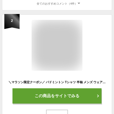
全てのおすすめコメント（4件）
2
＼マラソン限定クーポン／ バドミントン Tシャツ 半袖 メンズ ウェア レディース 練習着 ジュニア ドライ おもしろ tシャツ 速乾 名入れ スポーツ 女子 男子 チーム おしゃれ 文字入れ 「バドミントンをしている時間が好き」 アートワークスコウベ 【送料無料】
この商品をサイトでみる