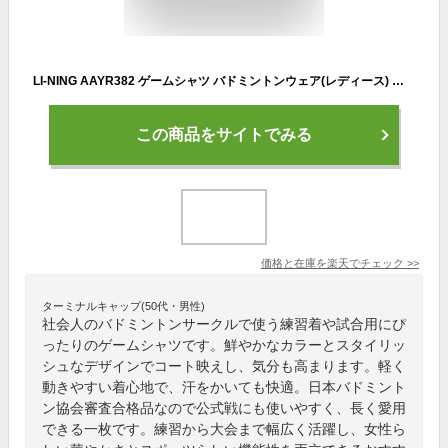
LI-NING AAYR382 ゲームシャツ バドミントンウェア(レディース) リーニン【メール便可/日本バドミントン協会審査合格品】
この商品をサイトでみる
価格と在庫を
楽天
でチェック
>>
ターミナルキャップ(50代・男性)
社会人のバドミントンサークルで使う練習着や試合用にぴ
ったりのゲームシャツです。鮮やかなカラーとスタイリッ
シュなデザインでコート映えし、気分も高まります。軽く
動きやすい着心地で、汗をかいても快適。日本バドミント
ン協会審査合格品なので公式戦にも使いやすく、長く愛用
できる一枚です。練習から大会まで幅広く活躍し、女性ら