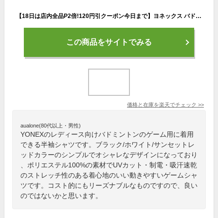
【18日は店内全品P2倍!120円引クーポン今日まで】ヨネックス バドミントン レディース ゲームシャツ 20885 レディース 女性用 ゲームウェア ユニフォーム テニス ソフトテニス 日本バドミントン協会審査合格品
この商品をサイトでみる
価格と在庫を
楽天
でチェック
>>
aualone(80代以上・男性)
YONEXのレディース向けバドミントンのゲーム用に着用
できる半袖シャツです。ブラック/ホワイト/サンセットレ
ッドカラーのシンプルでオシャレなデザインになっており
、ポリエステル100%の素材でUVカット・制電・吸汗速乾
のストレッチ性のある着心地のいい動きやすいゲームシャ
ツです。コスト的にもリーズナブルなものですので、良い
のではないかと思います。