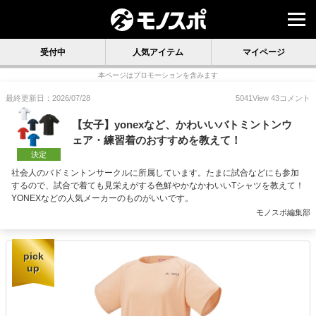
受付中
人気アイテム
マイページ
本ページはプロモーションを含みます
最終更新日：2026/07/28
5041
View
43
コメント
【女子】yonexなど、かわいいバトミントンウ
ェア・練習着のおすすめを教えて！
決定
社会人のバドミントンサークルに所属しています。たまに試合などにも参加
するので、試合で着ても見栄えがする色鮮やかなかわいいTシャツを教えて！
YONEXなどの人気メーカーのものがいいです。
モノスポ編集部
pick
up