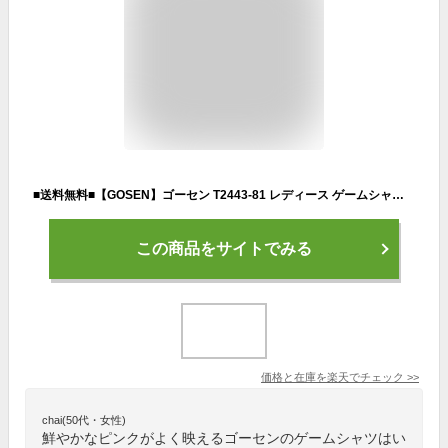
■送料無料■【GOSEN】ゴーセン T2443-81 レディース ゲームシャツ[ピンク][レディース/テニス/ソフトテニス/バドミントン/半袖/半そで/Tシャツ/半袖シャツ/ゲームシャツ/トップス/試合/トレーニング/スポーツウェア]【RCP】
この商品をサイトでみる
価格と在庫を
楽天
でチェック
>>
chai(50代・女性)
鮮やかなピンクがよく映えるゴーセンのゲームシャツはい