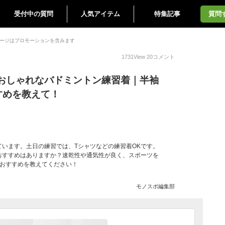
受付中の質問
人気アイテム
特集記事
質問
ージはプロモーションを含みます
1731
View
20
コメント
おしゃれなバドミントン練習着｜半袖
すめを教えて！
います。土日の練習では、Tシャツなどの練習着OKです。
おすすめはありますか？速乾性や通気性が良く、スポーツを
いおすすめを教えてください！
モノスポ編集部