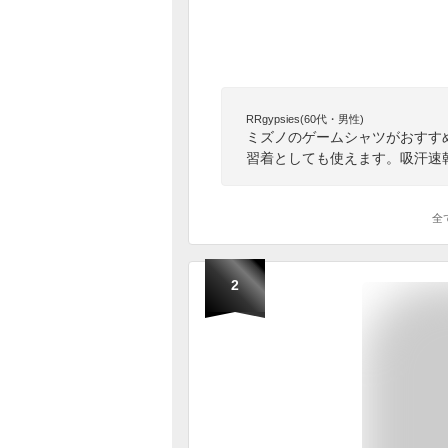
RRgypsies(60代・男性)
ミズノのゲームシャツがおすす
習着としても使えます。吸汗速
全
2