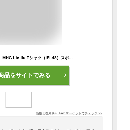
adidas（アディダス）MHG LinIllu Tシャツ（IEL48）スポーツ トレーニング ランニング ウェア Tシャツ 半袖 レディース
商品をサイトでみる
価格と在庫を
au PAY マーケット
でチェック
>>