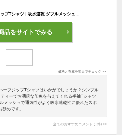
FILA フィラ ハーフジップTシャツ | 吸水速乾 ダブルメッシュ ポリエステル レディース スポーツウェア スポーツ ブランド カジュアル 紺 ネイビー 黒 ピンク 半袖 UVカット 春 夏 秋 かわいい かっこいい ストリート トレンド 人気 注目 半袖T 通気性
商品をサイトでみる
価格と在庫を
楽天
でチェック
>>
のハーフジップTシャツはいかがでしょうか？シンプル
ーティーでお洒落な印象を与えてくれる半袖Tシャツ
ブルメッシュで通気性がよく吸水速乾性に優れたスポ
お勧めです。
全てのおすすめコメント
(
1
件)
>