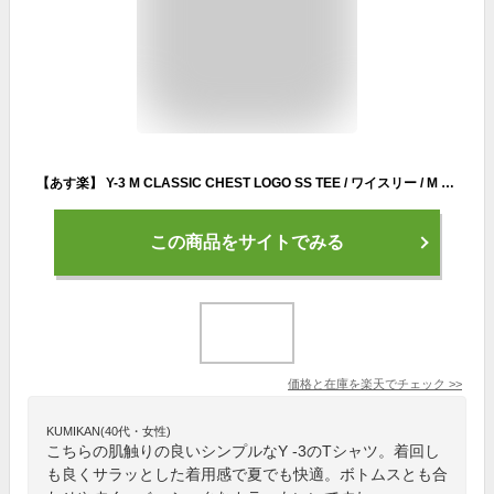
【あす楽】 Y-3 M CLASSIC CHEST LOGO SS TEE / ワイスリー / M CL C SS TEE / Tシャツ / メンズ クラシック チェスト ロゴ T / ショートスリーブ Tシャツ / クルーネック / 半袖 / TEE / T-SHIRT / adidas / アディダス / 山本耀司 / Yohji Yamamoto / FN3358 / FN3359
この商品をサイトでみる
価格と在庫を
楽天
でチェック
>>
KUMIKAN(40代・女性)
こちらの肌触りの良いシンプルなY -3のTシャツ。着回し
も良くサラッとした着用感で夏でも快適。ボトムスとも合