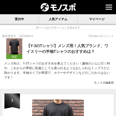
受付中
人気アイテム
マイページ
本ページはプロモーションを含みます
最終更新日：2025/08/15
732
View
16
コメント
【Y-3のTシャツ】メンズ用！人気ブランド、ワ
イスリーの半袖Tシャツのおすすめは？
決定
メンズ向け、Y-3Tシャツのおすすめを教えてください！趣味のジムに行く時
や、これからの季節に私服としても着られるようなおしゃれなトップスだと
助かります。半袖タイプが希望で、カラーやデザインなどのこだわりはない
です！
モノスポ編集部
1