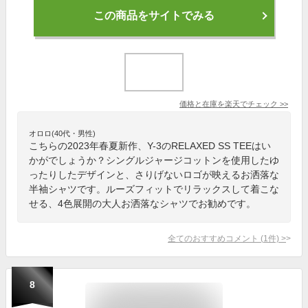
この商品をサイトでみる
価格と在庫を
楽天
でチェック
>>
オロロ(40代・男性)
こちらの2023年春夏新作、Y-3のRELAXED SS TEEはい
かがでしょうか？シングルジャージコットンを使用したゆ
ったりしたデザインと、さりげないロゴが映えるお洒落な
半袖シャツです。ルーズフィットでリラックスして着こな
せる、4色展開の大人お洒落なシャツでお勧めです。
全てのおすすめコメント
(
1
件)
>
8