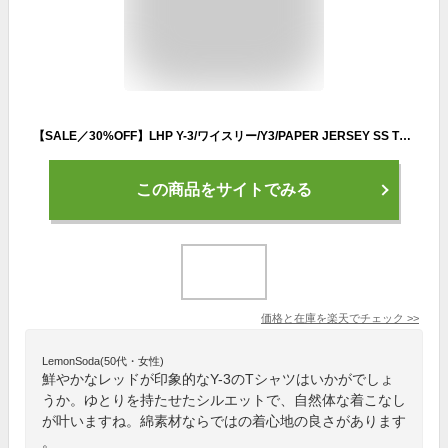
【SALE／30%OFF】LHP Y-3/ワイスリー/Y3/PAPER JERSEY SS TEE/ペーパー ジャージー 半袖Tシャツ エルエイチピー トップス カットソー・Tシャツ レッド【送料無料】
この商品をサイトでみる
価格と在庫を
楽天
でチェック
>>
LemonSoda(50代・女性)
鮮やかなレッドが印象的なY-3のTシャツはいかがでしょ
うか。ゆとりを持たせたシルエットで、自然体な着こなし
が叶いますね。綿素材ならではの着心地の良さがあります
。