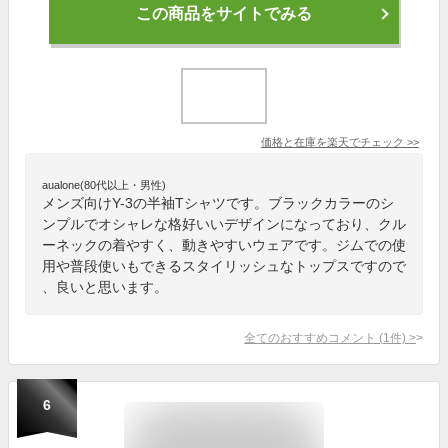
この商品をサイトでみる
価格と在庫を
楽天
でチェック
>>
aualone(80代以上・男性)
メンズ向けY-3の半袖Tシャツです。ブラックカラーのシ
ンプルでオシャレな格好いいデザインになっており、クル
ーネックの着やすく、動きやすいウェアです。ジムでの使
用や普段使いもできるスタイリッシュなトップスですので
、良いと思います。
全てのおすすめコメント
(
1
件)
>
6