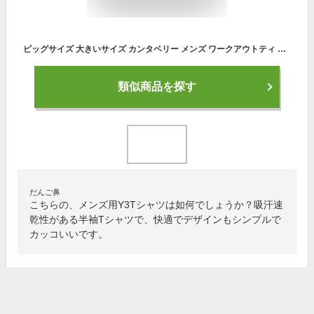
ビッグサイズ 大きいサイズ カンタベリー メンズ ワークアウトティ 半袖Tシャツ トップス 吸汗速乾 UVカット 送料無料 canterbury RP33141B
類似商品を探す
だんご鼻
こちらの、メンズ用Y3Tシャツは如何でしょうか？吸汗速
乾性がある半袖Tシャツで、快適でデザインもシンプルで
カッコいいです。