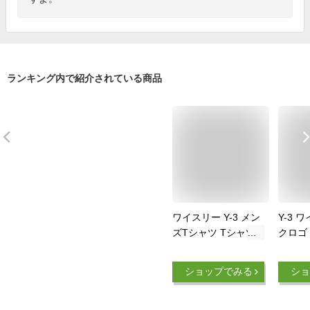
ランキング内で紹介されている商品
ワイスリー Y-3 メン
Y-3 
ズTシャツ Tシャツ
クロゴ
メンズ ロゴ プリン
FN334
ト ヨウジヤマモト
Yohji 
ショップでみる
ショ
アディダス ブラック
ウジヤ
ブラック FN3358 M
CLASSIC CHEST