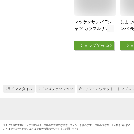
マツケンサンバ Tシ
しまむ
ャツ カラフルサンバ
ンバ 長
M
レー 
ショップでみる
ショ
ライフスタイル
メンズファッション
シャツ・スウェット・トップス
※
モノスポ
に寄せられた投稿内容は、投稿者の主観的な感想・コメントを含みます。 投稿の信憑性・正確性を保証する
ことはできませんので、あくまで参考情報の一つとしてご利用ください。