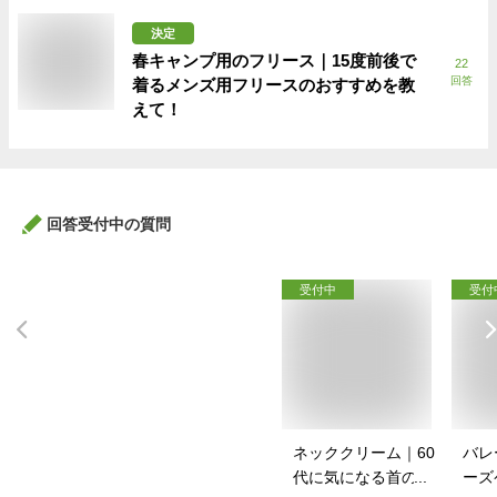
決定
春キャンプ用のフリース｜15度前後で
22
回答
着るメンズ用フリースのおすすめを教
えて！
回答受付中の質問
受付中
受付
ネッククリーム｜60
バレ
代に気になる首のシ
ーズ