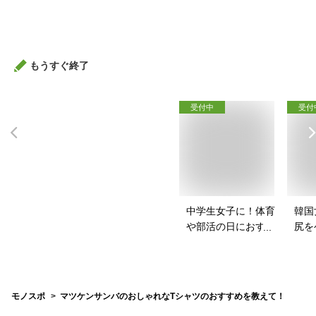
ワに！ネッククリー
スポ
ムのおすすめは？
バッ
は？
もうすぐ終了
受付中
受付
中学生女子に！体育
韓国
や部活の日におすす
尻を
めのスポブラは？
パッ
は？
モノスポ
マツケンサンバのおしゃれなTシャツのおすすめを教えて！