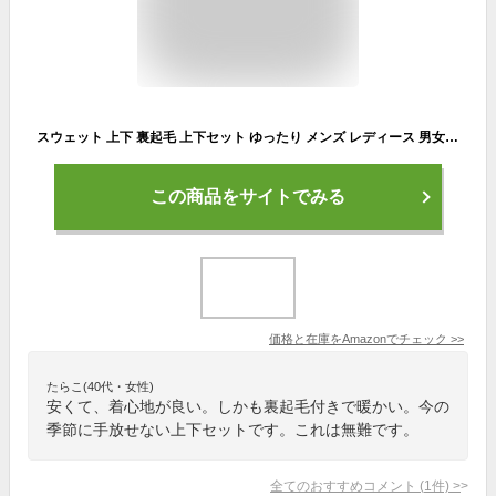
スウェット 上下 裏起毛 上下セット ゆったり メンズ レディース 男女兼用 M/L/LL パンツ スウェット上下 あったか (L, グレー)
この商品をサイトでみる
価格と在庫を
Amazon
でチェック
>>
たらこ(40代・女性)
安くて、着心地が良い。しかも裏起毛付きで暖かい。今の
季節に手放せない上下セットです。これは無難です。
全てのおすすめコメント
(
1
件)
>