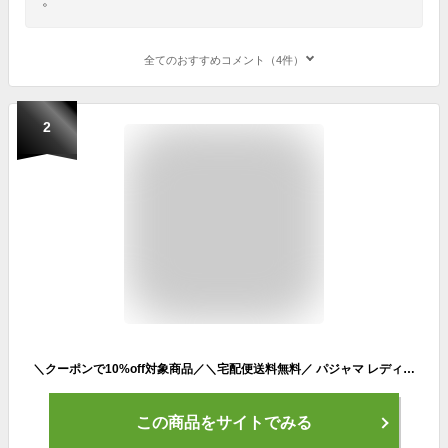
全てのおすすめコメント（4件）
2
＼クーポンで10%off対象商品／＼宅配便送料無料／ パジャマ レディース 長袖 かわいい ミニ裏毛 スウェット 上下 セット ルームウェア 春 秋 綿35％ オーバーサイズ トップス サイドラインパンツ 無地 上下セット 大人用 M L LL77321 あす楽
この商品をサイトでみる