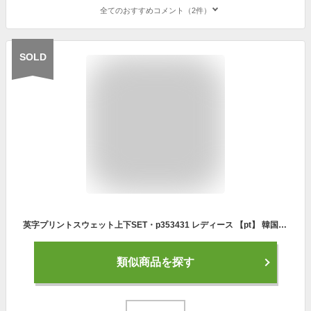
全てのおすすめコメント（2件）
SOLD
英字プリントスウェット上下SET・p353431 レディース 【pt】 韓国ファッション セット 上下セット スウェット トレーナー Tシャツ ロングパンツ ジョガーパンツ イージーパンツ スウェットパンツ ロング丈 長袖 ワンマイルウェア 春 秋 カジュアル STYLE
類似商品を探す