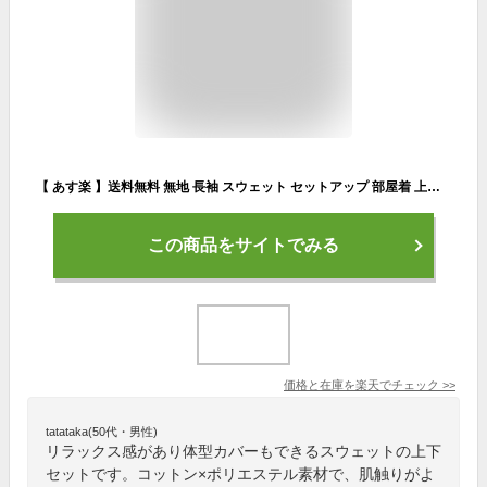
【 あす楽 】送料無料 無地 長袖 スウェット セットアップ 部屋着 上下 セット S M L LL 3L XL XXL ルームウェア 男女兼用 メンズ レディース 大きい 大きいサイズ 薄手 黒 グレー ネイビー トップス パンツ 春 夏 カップル ペア 長袖パジャマ 薄い スエット上下 (035123)
この商品をサイトでみる
価格と在庫を
楽天
でチェック
>>
tatataka(50代・男性)
リラックス感があり体型カバーもできるスウェットの上下
セットです。コットン×ポリエステル素材で、肌触りがよ