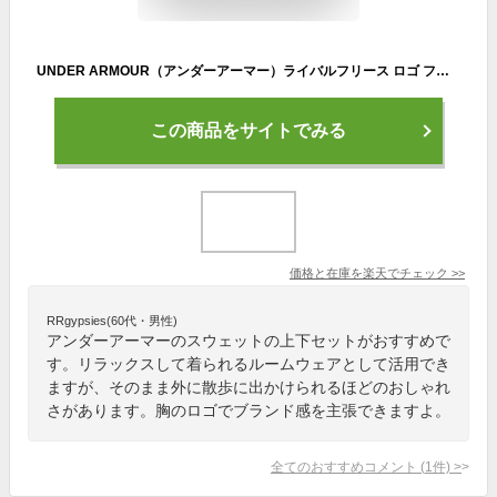
UNDER ARMOUR（アンダーアーマー）ライバルフリース ロゴ フーディー ジョガーパンツ 上下セット（1356318/1356416）（スポーツ/トレーニング/フィットネス/ランニング/ジム/ウェア/パーカー/フード付/スウェット/起毛/セットアップ/女性用/レディース）
この商品をサイトでみる
価格と在庫を
楽天
でチェック
>>
RRgypsies(60代・男性)
アンダーアーマーのスウェットの上下セットがおすすめで
す。リラックスして着られるルームウェアとして活用でき
ますが、そのまま外に散歩に出かけられるほどのおしゃれ
さがあります。胸のロゴでブランド感を主張できますよ。
全てのおすすめコメント
(
1
件)
>