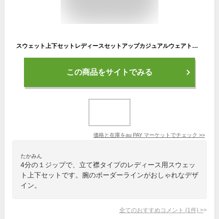
スウェット上下セットレディースセットアップカジュアルウェアトップス 長袖ルームウェアボトムススウエットパンツスポーツウェア 運動風
この商品をサイトでみる
価格と在庫を
au PAY マーケット
でチェック
>>
たかみん
4分の１ジップで、立て襟タイプのレディース用スウェッ
ト上下セットです。腕のボーダーラインがおしゃれなデザ
イン。
全てのおすすめコメント
(
1
件)
>