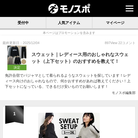
受付中
人気アイテム
マイページ
本ページはプロモーションを含みます
最終更新日：2025/12/04
897
View
22
コメント
スウェット｜レディース用のおしゃれなスウェ
ット（上下セット）のおすすめを教えて！
決定
免許合宿でパジャマとして着られるようなスウェットを探しています！レデ
ィース向けのおしゃれなもので、何かおすすめがあれば教えてください！上
下セットになっている、できるだけ安いものでお願いします！
モノスポ編集部
1