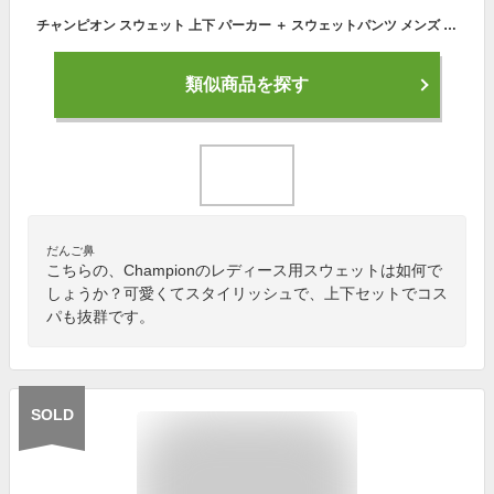
チャンピオン スウェット 上下 パーカー ＋ スウェットパンツ メンズ レディース CHAMPION スウェット上下 無地 セットアップ 裏起毛 大きいサイズ ゆったり ビッグシルエット 大きめ 部屋着 韓国ファッション おしゃれ 厚手 ダンス 衣装 ブランド グレー 黒 紺 S M L XL XXL
類似商品を探す
だんご鼻
こちらの、Championのレディース用スウェットは如何で
しょうか？可愛くてスタイリッシュで、上下セットでコス
パも抜群です。
SOLD