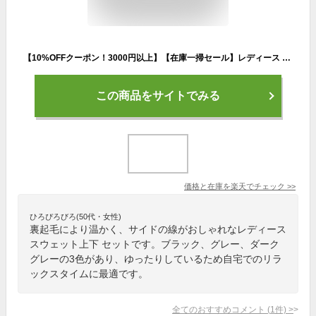
【10%OFFクーポン！3000円以上】【在庫一掃セール】レディース 裏起毛 ライン スウェット 上下 セット 秋 冬 ルームウェア ラインパンツ セットアップ スポーティー パジャマ 部屋着 長袖 長ズボン 定番 プルオーバー トレーナー おしゃれ シンプル カジュアル 送料無料
この商品をサイトでみる
価格と在庫を
楽天
でチェック
>>
ひろぴろびろ(50代・女性)
裏起毛により温かく、サイドの線がおしゃれなレディース
スウェット上下 セットです。ブラック、グレー、ダーク
グレーの3色があり、ゆったりしているため自宅でのリラ
ックスタイムに最適です。
全てのおすすめコメント
(
1
件)
>