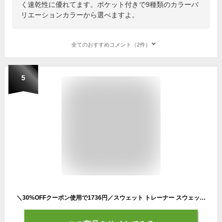
く速乾性に優れてます。ポケット付きで9種類のカラーバ
リエーションカラーから選べますよ。
全てのおすすめコメント（2件）
5
＼30%OFFクーポン使用で1736円／スウェット トレーナー スウェットパンツ レディース メンズ セットアップ ジャージ 上下セット ルームウェア パジャマ 部屋着 春 秋 冬 秋冬 長袖 修学旅行 入院 産後 旅行 スポーツウェア ナイトウェア おしゃれ スリム ゆったり 綿