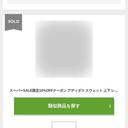
SOLD
スーパーSALE限定10%OFFクーポン アディダス スウェット 上下 レディース adidas ビッグロゴ パーカー フーディ 吸汗 速乾 ドライ パーカー パンツ 28860 あす楽 5/o| セットアップ 上下セット かわいい 大きいサイズ 有 ウォーキング ウェア スポーツウェア
類似商品を探す