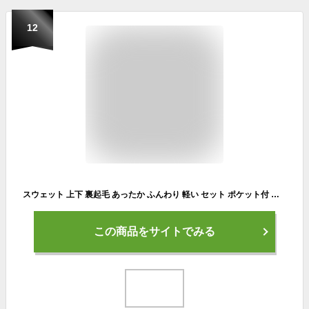
12
スウェット 上下 裏起毛 あったか ふんわり 軽い セット ポケット付 楽ちん ルームウェア ナイトウェア 無地 長袖 男女兼用 メンズ レディース パジャマ 防寒 秋冬 寝間着 部屋着 トレーナー セットアップ S M L LL ブラック チャコール グレー ピンク
この商品をサイトでみる