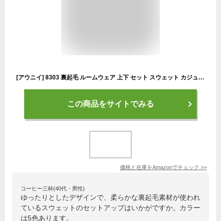
[アウニイ] 8303 裏起毛 ルームウェア 上下 セット スウェット カジュアル 部屋着 レディース ジャージ マタニティ ネグリジェ ふわふわ あったかい ナイトウェア ロング 丈 もこもこ 普段着 素材 産前 産後 入院 用 ウェア かわいい (A グレー M)
この商品をサイトでみる
価格と在庫を
Amazon
でチェック
>>
コーヒー三杯(40代・男性)
ゆったりとしたデザインで、柔らかな裏起毛素材が使われ
ているスウェットのセットアップはいかがですか。カラー
は5色あります。