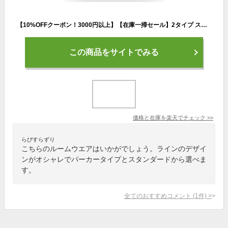
【10%OFFクーポン！3000円以上】【在庫一掃セール】2タイプ スウェット ライン入り 上下 セット ルームウェア 部屋着 上下セット レディース トップス ルームウェア レディース 長袖 部屋着 セットアップ レディース 部屋着 可愛い
この商品をサイトでみる
価格と在庫を
楽天
でチェック
>>
らぴすらずり
こちらのルームウエアはいかがでしょう。ラインのデザイ
ンがオシャレでパーカータイプとスタンダードから選べま
す。
全てのおすすめコメント
(
1
件)
>