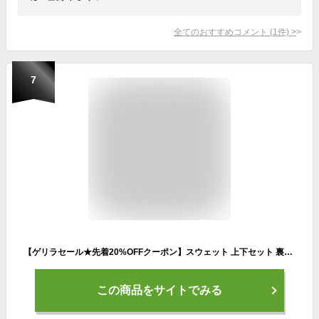
全てのおすすめコメント
(
1
件)
>
7
【ゲリラセール★先着20%OFFクーポン】スウェット 上下セット 裏起毛 暖かい 裏起毛スウェット セットアップ パジャマ ぱじゃま あったか 上下 メンズ レディース ルームウェア 乾きやすい 無地 セット 部屋着 冬 無地スウェット S～4L 男女兼用 大きいサイズ
この商品をサイトでみる