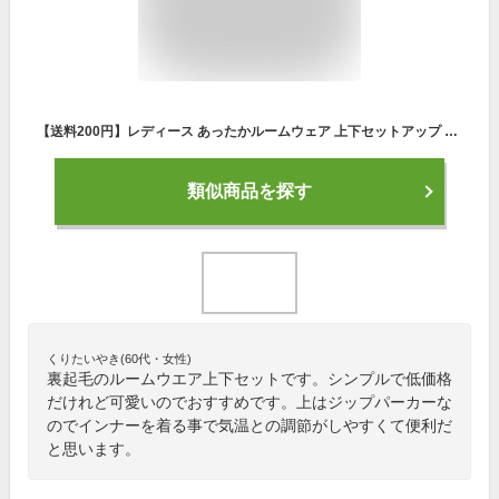
【送料200円】レディース あったかルームウェア 上下セットアップ 裏起毛パーカー 暖かい 温かい 可愛い ジャージ 秋冬用 パジャマ SETUP 綿混素材 スウェットパンツ 防寒 部屋着【キュート＆あったかルームウエア】裏起毛ジップパーカー 上下セットアップ
類似商品を探す
くりたいやき(60代・女性)
裏起毛のルームウエア上下セットです。シンプルで低価格
だけれど可愛いのでおすすめです。上はジップパーカーな
のでインナーを着る事で気温との調節がしやすくて便利だ
と思います。