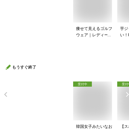
痩せて見えるゴルフ
芋ジ
ウェア｜レディース
い！
向け！ぽっちゃりさ
ャー
んのゴルフウェアの
は？
おすすめは？
もうすぐ終了
受付中
受付
韓国女子みたいなお
【ス