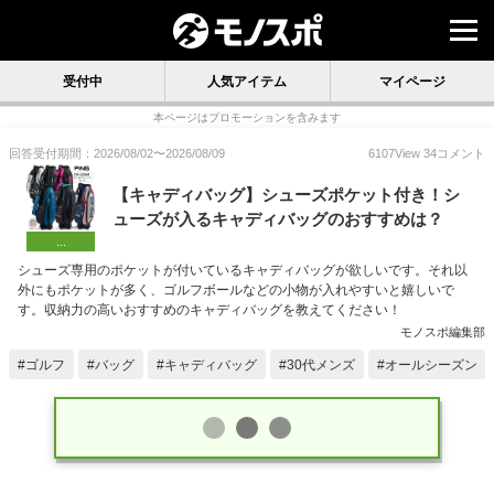
受付中
人気アイテム
マイページ
本ページはプロモーションを含みます
回答受付期間：
2026/08/02
〜
2026/08/09
6107
View
34
コメント
【キャディバッグ】シューズポケット付き！シ
ューズが入るキャディバッグのおすすめは？
...
シューズ専用のポケットが付いているキャディバッグが欲しいです。それ以
外にもポケットが多く、ゴルフボールなどの小物が入れやすいと嬉しいで
す。収納力の高いおすすめのキャディバッグを教えてください！
モノスポ編集部
ゴルフ
バッグ
キャディバッグ
30代メンズ
オールシーズン