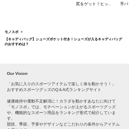
尻をゲット！ヒップ
手パ
パッドのおすすめ
ース
は？
を教
モノスポ
【キャディバッグ】シューズポケット付き！シューズが入るキャディバッグ
のおすすめは？
Our Vision
「お気に入りのスポーツアイテムで
楽しく体を動かそう！」
おすすめスポーツグッズのQ＆A式ランキングサイト
健康維持や運動不足解消に！カラダを動かすあなたに向けて
「モノスポ」では、モチベーションが上がるスポーツグッズ
や、機能的なスポーツ用品をランキング形式で紹介していま
す。
競技、季節、予算やデザインなどこだわりの条件からアイテム