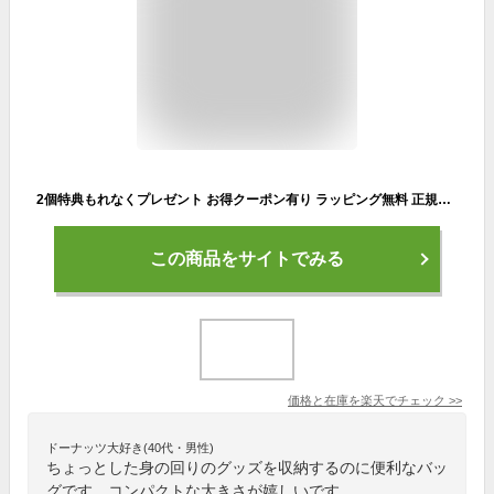
2個特典もれなくプレゼント お得クーポン有り ラッピング無料 正規品 メンズ レディース あす楽 ポイント10倍 初売り ノベルティ付 カステルバジャック CASTELBAJAC スポーツ 2022 春夏 新作 2022SS トートバッグ ゴルフ ゴルフ用品 CBT027 7232181302 ooji26
この商品をサイトでみる
価格と在庫を
楽天
でチェック
>>
ドーナッツ大好き(40代・男性)
ちょっとした身の回りのグッズを収納するのに便利なバッ
グです。コンパクトな大きさが嬉しいです。