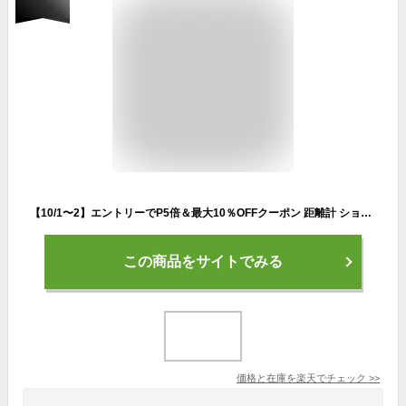
【10/1〜2】エントリーでP5倍＆最大10％OFFクーポン 距離計 ショットナビ HuG Beyond Lite ハグビヨンドライト ブラック (SNHBL) 自動飛距離計測機能オートメジャー搭載 ゴルフ 測定器 時計 ナビ みちびき Shot Navi
この商品をサイトでみる
価格と在庫を
楽天
でチェック
>>