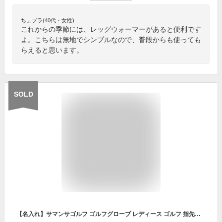
ちょプラ(40代・女性)
これからの季節には、レッグウォーマーがあると便利です
よ。こちらは無地でシンプルなので、普段からも使っても
らえると思います。
SOLD
【名入れ】サマンサゴルフ ゴルフグローブ レディース ゴルフ 指先カット ネイル 両手用 グローブ 手袋 サマンサタバサ Samantha Thavasa UNDER25 & NO.7 かわいい おしゃれ ゴルフウェア オールシーズン 新品 ブランド プレゼント ギフト