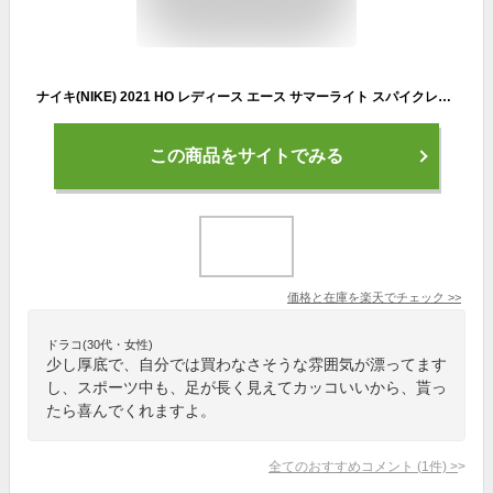
ナイキ(NIKE) 2021 HO レディース エース サマーライト スパイクレス ゴルフシューズ Wide DC0101-001 ブラック×Mゴールド(21y11m)[次回使えるクーポンプレゼント]
この商品をサイトでみる
価格と在庫を
楽天
でチェック
>>
ドラコ(30代・女性)
少し厚底で、自分では買わなさそうな雰囲気が漂ってます
し、スポーツ中も、足が長く見えてカッコいいから、貰っ
たら喜んでくれますよ。
全てのおすすめコメント
(
1
件)
>