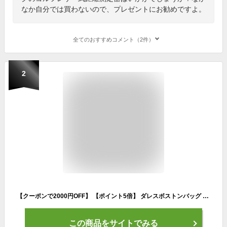
なか自分では買わないので、プレゼントにお勧めですよ。
全てのおすすめコメント（2件）
2
【クーポンで2000円OFF】 【ポイント5倍】 ダレスボストンバッグ メンズ レディース 旅行 ゴルフ カワイイ 豊岡 本革付属 ビジネス 大きめ 旅行鞄 40代 50代 60代 日本製 誕生日 ギフト プレゼント 父 2022 実用的 レトロ ネイビー kiwada キワダ 木和田 1484
この商品をサイトでみる