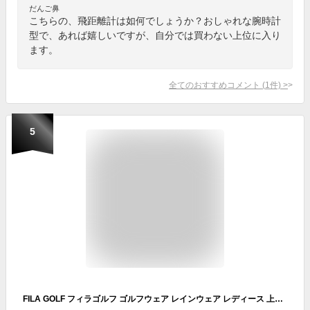
だんご鼻
こちらの、飛距離計は如何でしょうか？おしゃれな腕時計
型で、あれば嬉しいですが、自分では買わない上位に入り
ます。
全てのおすすめコメント
(
1
件)
>
5
FILA GOLF フィラゴルフ ゴルフウェア レインウェア レディース 上下 セット レインスーツ カッパ 雨合羽 雨具 耐水圧10000mm 透湿 収納袋付き カジュアル シンプル おしゃれ ブランド ロゴ 大きいサイズ スポーツ アウトドア ギフト 梅雨 outfit 敬老の日 プレゼント