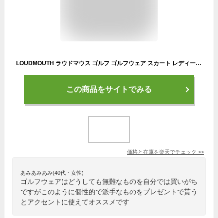
LOUDMOUTH ラウドマウス ゴルフ ゴルフウェア スカート レディース タイトスカート ストレッチ ロゴ刺繍 ボトムス Dカン 総柄 UVカット インナー付きスカート 日焼け防止 シンプル 大きいサイズ ブランド カジュアル きれいめ ギフト 春 夏 秋 敬老の日 プレゼント
この商品をサイトでみる
価格と在庫を
楽天
でチェック
>>
あみあみあみ(40代・女性)
ゴルフウェアはどうしても無難なものを自分では買いがち
ですがこのように個性的で派手なものをプレゼントで貰う
とアクセントに使えてオススメです