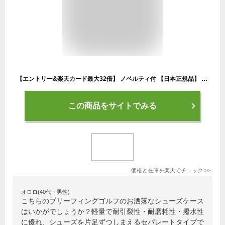
【エントリー&楽天カード最大32倍】 ノベルティ付 【日本正規品】 ブリーフィング ゴルフ シューズケース BRIEFING GOLF HOLIDAY COLLECTION SEPARATE SHOES CASE HOLIDAY シューズバッグ 撥水 ゴルフ用品 スポーツ 限定 クリスマス ギフト メンズ レディース BRG213G40
この商品をサイトでみる
価格と在庫を
楽天
でチェック
>>
オロロ(40代・男性)
こちらのブリーフィングゴルフのお洒落なシューズケース
はいかがでしょうか？軽量で耐引裂性・耐磨耗性・撥水性
に優れ、シューズを片足ずつしまえるセパレートタイプで