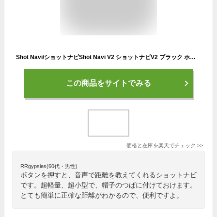
Shot Navi/ショットナビShot Navi V2 ショットナビV2 ブラック ホワイトGPSナビ ボイスナビ 日本プロゴルフ協会推薦品日本製 IPX4 防水機能 日本ゴルフ場対応 海外対応 6056006簡単操作 ゴルフナビ【送料無料】
この商品をサイトでみる
価格と在庫を
楽天
でチェック
>>
RRgypsies(60代・男性)
ボタンを押すと、音声で距離を教えてくれるショットナビ
です。超軽量、超小型で、帽子のつばに付けておけます。
とても簡単に正確な距離がわかるので、便利ですよ。