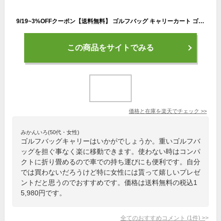
9/19~3%OFFクーポン【送料無料】 ゴルフバッグ キャリーカート ゴルフ バッグ キャリー ボール クラブ メンズ プッシュ カート 折りたたみ 4輪 持ち運び ブレーキ ドリンクホルダー 練習 収納 傘立て od446
この商品をサイトでみる
価格と在庫を
楽天
でチェック
>>
みかんいろ(50代・女性)
ゴルフバッグキャリーはいかがでしょうか。重いゴルフバ
ッグを担ぐ事なく楽に移動できます。使わない時はコンパ
クトに折り畳めるので車での持ち運びにも便利です。自分
では買わないだろうけど特に女性には貰って嬉しいプレゼ
ントだと思うのでおすすめです。価格は送料無料の税込1
5,980円です。
全てのおすすめコメント
(
1
件)
>