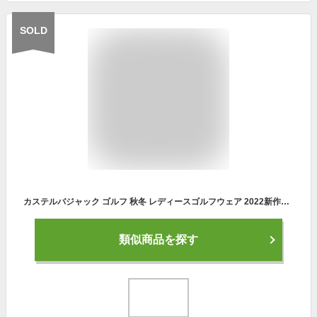
SOLD
カステルバジャック ゴルフ 秋冬 レディースゴルフウェア 2022新作秋冬 レッグウォーマー ゴルフブランド CASTELBAJAC 40代 50代 ファッション【送料無料】【あす楽_土日祝日も営業】在庫あり商品は15時までのご注文で即日発送 724-2499-252
類似商品を探す