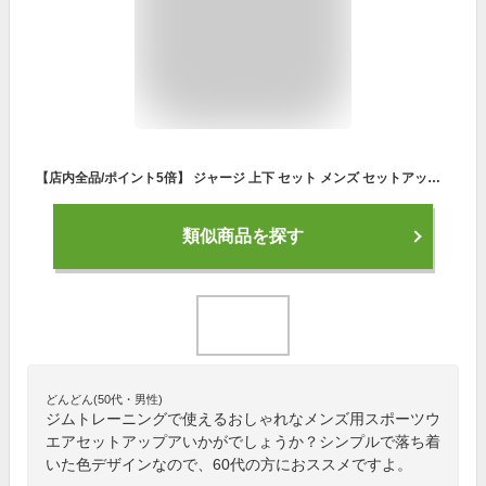
【店内全品/ポイント5倍】 ジャージ 上下 セット メンズ セットアップ (2717/19B)【 吸汗速乾 】 スポーツウェア ランニングウェア トレーニングウェア 上下組 上下セット 長袖 パーカー ジャージパンツ レディース 男女兼用 秋 冬
類似商品を探す
どんどん(50代・男性)
ジムトレーニングで使えるおしゃれなメンズ用スポーツウ
エアセットアップアいかがでしょうか？シンプルで落ち着
いた色デザインなので、60代の方におススメですよ。