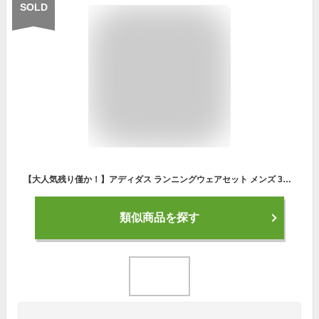
SOLD
【大人気残り僅か！】アディダス ランニングウェアセット メンズ 3点 上下セット半袖 パンツ ソックス 初心者 コーデ スポーツ ジョギング ウォーキング ランニング ジム トレーニング マラソン 春 夏 秋 冬 プレゼント 男性 おしゃれ 吸汗速乾 送料無料 あす楽 福袋 2023
類似商品を探す