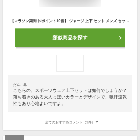
【マラソン期間中/ポイント10倍】 ジャージ 上下 セット メンズ セットアップ (2177A04)【 吸汗速乾 ストレッチ 】 スポーツウェア ランニングウェア トレーニングウェア 上下組 上下セット 長袖 パーカー ジャージパンツ レディース 男女兼用 春 夏
類似商品を探す
だんご鼻
こちらの、スポーツウェア上下セットは如何でしょうか？
落ち着きのある大人っぽいカラーとデザインで、吸汗速乾
性もあり心地よいですよ。
全てのおすすめコメント（3件）