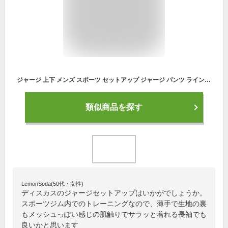
ジャージ 上下 メンズ スポーツ セットアップ ジャージ パンツ ラインパンツ 上下セット トレーニングウェア 運動着 メンズジャージ ゴルフ ブランド ゆったり シニア 部屋着 ルームウェア ディスカス DISCUS 秋 冬 春 1397
類似商品を探す
LemonSoda(50代・女性)
ディスカスのジャージセットアップはいかがでしょうか。
スポーツジム内でのトレーニングなので、薄手で生地の裏
もメッシュっぽい感じの肌触りでサラッと着れる長袖でも
良いかと思います