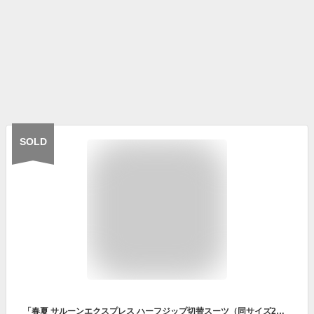
SOLD
「春夏 サルーンエクスプレス ハーフジップ切替スーツ（同サイズ2色組） 上下セット メンズ 紳士服 シニア 男性 ジャージスーツ セットアップ グレー ブラック 灰色 黒 シニアファッション 50代 60代 70代 80代 父の日 お父さん」 sai p22637