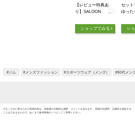
【レビュー特典あ
セット
り】SALOON
ゆった
EXPRESS サルーン
半袖シ
エクスプレス 股下選
パンツ
ショップでみる
ショ
べるジャージスーツ
ップ 
2色組 AS-290[ジャー
ルーム
ジ 上下 メンズ 父の
スポー
日 夏 春夏 大きいサ
夏服 M~
イズ パンツ おしゃ
ラック
れ サイドライン シ
ニア ストレートパン
ジム
メンズファッション
スポーツウェア（メンズ）
60代メン
ツ セット セットア
ップ ブランド トレ
ーニング]
※
モノスポ
に寄せられた投稿内容は、投稿者の主観的な感想・コメントを含みます。 投稿の信憑性・正確性を保証する
ことはできませんので、あくまで参考情報の一つとしてご利用ください。