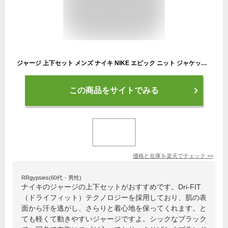
ジャージ 上下セット メンズ ナイキ NIKE エピック ニット ジャケット ロングパンツ/スポーツウェア トラックスーツ ブラック 黒トレーニング 男性 セットアップ 上下組/CU4948-CU4950-010
この商品をサイトでみる
価格と在庫を
楽天
でチェック
>>
RRgypsies(60代・男性)
ナイキのジャージの上下セットがおすすめです。Dri-FIT
（ドライフィット）テクノロジーを採用しており、肌の表
面から汗を逃がし、さらりと着心地を保ってくれます。と
ても軽くて動きやすいジャージですよ。シックなブラック