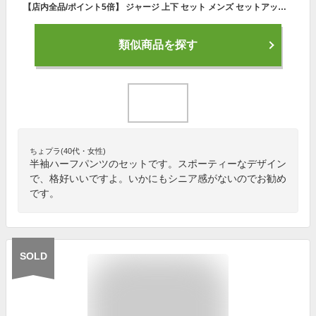
【店内全品/ポイント5倍】 ジャージ 上下 セット メンズ セットアップ (2719/17B)【 吸汗速乾 】 スポーツウェア ランニングウェア トレーニングウェア 上下組 上下セット 長袖 パーカー ジャージパンツ レディース 男女兼用 秋 冬
類似商品を探す
ちょプラ(40代・女性)
半袖ハーフパンツのセットです。スポーティーなデザイン
で、格好いいですよ。いかにもシニア感がないのでお勧め
です。
SOLD