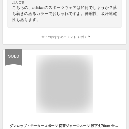
だんご鼻
こちらの、adidasのスポーツウェアは如何でしょうか？落
ち着きのあるカラーでおしゃれですよ。伸縮性、吸汗速乾
性もあります。
全てのおすすめコメント（2件）
SOLD
ダンロップ・モータースポーツ 切替ジャージスーツ 股下丈70cm 全2色 上下セット メンズ 紳士服 シニア ジャージ上下 グレー ネイビー 長袖 ジャージパンツ 運動着 部屋着 ルームウェア ホームウェア ファッション 50代 60代 70代 80代 セットアップ fri p14087 p23086