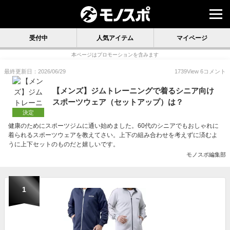
受付中
人気アイテム
マイページ
本ページはプロモーションを含みます
最終更新日：2026/06/29
1739
View
6
コメント
【メンズ】ジムトレーニングで着るシニア向け
スポーツウェア（セットアップ）は？
決定
健康のためにスポーツジムに通い始めました。60代のシニアでもおしゃれに
着られるスポーツウェアを教えてさい。上下の組み合わせを考えずに済むよ
うに上下セットのものだと嬉しいです。
モノスポ編集部
1