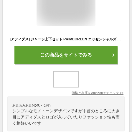
[アディダス] ジャージ上下セット PRIMEGREEN エッセンシャルズ リニアロゴ トラックスーツ 28897 メンズ Top:ブラック/ホワイト Bottom:ブラック/ホワイト(GK9654) 日本サイズL相当
この商品をサイトでみる
価格と在庫を
Amazon
でチェック
>>
あみあみあみ(40代・女性)
シンプルなモノトーンデザインですが手首のところに大き
目にアディダスとロゴが入っていたりファッション性も高
く格好いいです