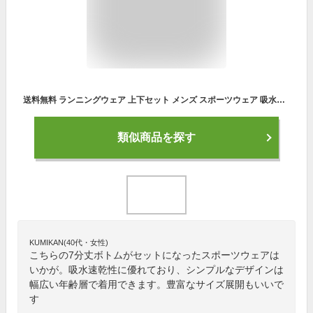
送料無料 ランニングウェア 上下セット メンズ スポーツウェア 吸水速乾 FILA フィラ セットアップ UVカット 半袖 Tシャツ クロップドパンツ ジム ジョギング 体型カバー 7分丈ボトム ランニング 418940 410901 L LL [ols5][SS]
類似商品を探す
KUMIKAN(40代・女性)
こちらの7分丈ボトムがセットになったスポーツウェアは
いかが。吸水速乾性に優れており、シンプルなデザインは
幅広い年齢層で着用できます。豊富なサイズ展開もいいで
す