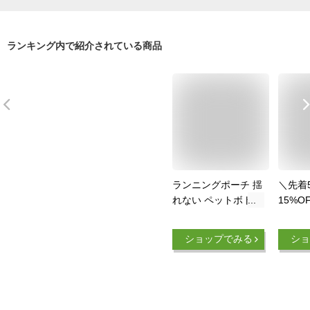
ランキング内で紹介されている商品
ランニングポーチ 揺
＼先着
れない ペットボトル
15%
ホルダー 防水 反射
【楽天1
材 ウォーキング マ
得】TO
ショップでみる
ショ
ラソン バッグ ウェ
ニング
ストポーチ 斜め掛け
トポー
ボディーバッグ スマ
ランニ
ホも入る レディー
ョギン
ス メンズ おしゃれ
ボトル