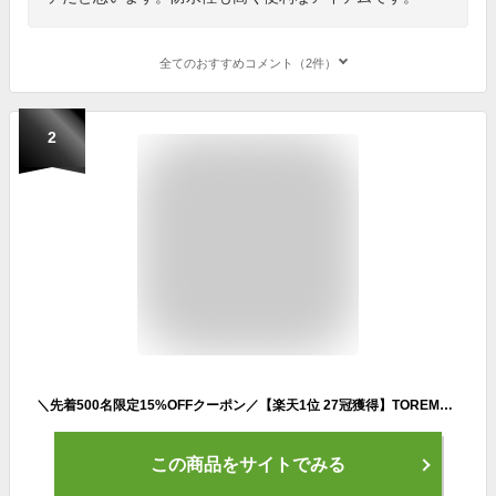
全てのおすすめコメント（2件）
2
＼先着500名限定15%OFFクーポン／【楽天1位 27冠獲得】TOREMON ランニングポーチ ウエストポーチ 揺れない ランニングバッグ ジョギングポーチ 防水 ボトルポーチ ペットボトル 斜め掛け メンズ レディース スマホ iPhone ボディバッグ スポーツ ウォーキング マラソン 軽量
この商品をサイトでみる