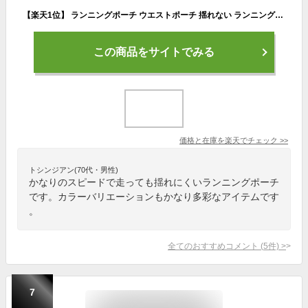
【楽天1位】 ランニングポーチ ウエストポーチ 揺れない ランニングバッグ ジョギングポーチ 防水 ボトルポーチ ペットボトル メンズ レディース アウトドア 旅行 スマホ スマートフォン iPhone ボディバッグ スポーツ ウォーキング マラソン
この商品をサイトでみる
価格と在庫を
楽天
でチェック
>>
トシンジアン(70代・男性)
かなりのスピードで走っても揺れにくいランニングポーチ
です。カラーバリエーションもかなり多彩なアイテムです
。
全てのおすすめコメント
(
5
件)
>
7