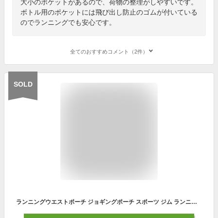
大小のポケットがあるので、荷物の整理がしやすいです。
ボトル用のポケットには飛び出し防止のゴムが付いている
のでランニングでも安心です。
全てのおすすめコメント（2件）
SOLD
ランニングウエストポーチ ジョギングポーチ スポーツ ジム ランニング ヨガ レディース メンズ ランニングバッグ 防水 通気性 軽量 アウトドア 散歩 スマホ スマートフォン iPhone アンドロイド ウォーキング 登山 作業用 リフレクティブ 反射光 反射板 夜道