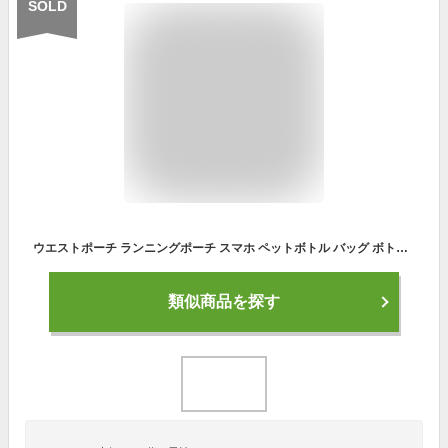
SOLD
ウエストポーチ ランニングポーチ スマホ ペットボトル バッグ ボトル ランニング ポーチ ウォーキング マラソン ジョギング 旅行 散歩 登山 男性 女性 人気 防水 コンパクト 実用的 仕事 作業用 UB-040 ギフト 敬老の日 花以外
類似商品を探す