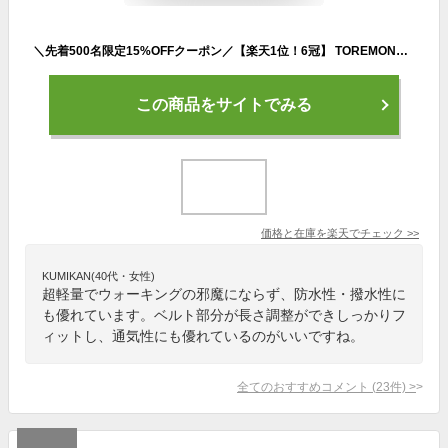
＼先着500名限定15%OFFクーポン／【楽天1位！6冠】 TOREMON正規品 ランニングポーチ ウエストポーチ 揺れない ランニングバッグ ジョギングポーチ 防水 ボトルポーチ ペットボトル 軽量 モデル メンズ レディース アウトドア スマートフォン iPhone スポーツ ウォーキング
この商品をサイトでみる
価格と在庫を
楽天
でチェック
>>
KUMIKAN(40代・女性)
超軽量でウォーキングの邪魔にならず、防水性・撥水性に
も優れています。ベルト部分が長さ調整ができしっかりフ
ィットし、通気性にも優れているのがいいですね。
全てのおすすめコメント
(
23
件)
>