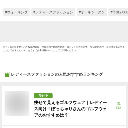
30日保証
ボトル
ンズ 
ウォーキング
レディースファッション
オールシーズン
予算2,0
マホ i
バッグ
ォーキ
軽量
※
モノスポ
に寄せられた投稿内容は、投稿者の主観的な感想・コメントを含みます。 投稿の信憑性・正確性を保証する
ことはできませんので、あくまで参考情報の一つとしてご利用ください。
レディースファッション
の人気おすすめランキング
受付中
痩せて見えるゴルフウェア｜レディー
31
ス向け！ぽっちゃりさんのゴルフウェ
回答
アのおすすめは？