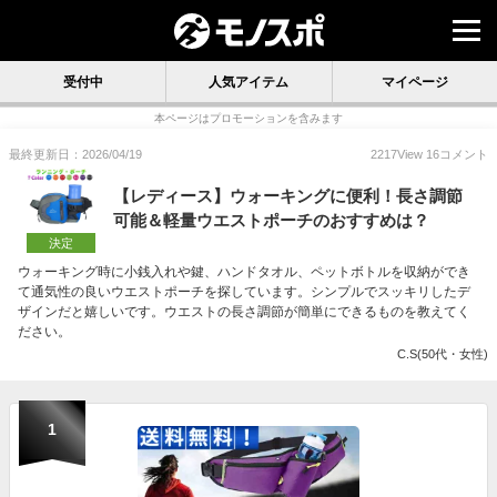
受付中
人気アイテム
マイページ
本ページはプロモーションを含みます
最終更新日：2026/04/19
2217
View
16
コメント
【レディース】ウォーキングに便利！長さ調節
可能＆軽量ウエストポーチのおすすめは？
決定
ウォーキング時に小銭入れや鍵、ハンドタオル、ペットボトルを収納ができ
て通気性の良いウエストポーチを探しています。シンプルでスッキリしたデ
ザインだと嬉しいです。ウエストの長さ調節が簡単にできるものを教えてく
ださい。
C.S(50代・女性)
1