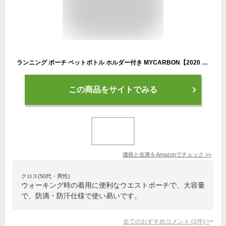
ランニング ポーチ ペットボトル ホルダー付き MYCARBON【2020 大容量 防滴・防汗 ウェストバッグ ウォーキングバッグ 旅行 遠足 サイクリング 登山用 軽量 6.6インチまでスマホ収納可能
この商品をサイトでみる
価格と在庫を
Amazon
でチェック
>>
クロス(50代・男性)
ウォーキング時の着用に便利なウエストポーチで、大容量
で、防滴・防汗仕様で使い易いです。
全てのおすすめコメント
(
1
件)
>