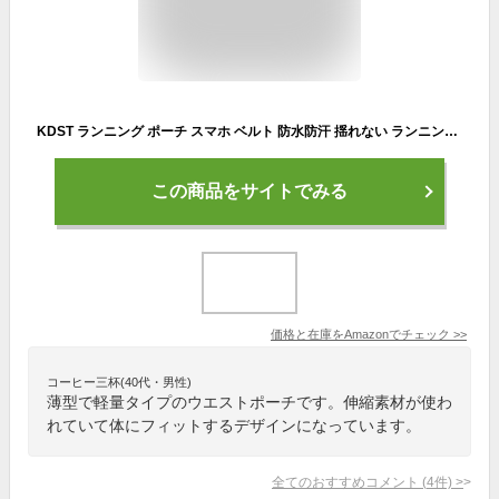
KDST ランニング ポーチ スマホ ベルト 防水防汗 揺れない ランニングポーチ - 伸縮 薄型 軽量 大容量 ペットボトル収納可 ジョギング ポーチ ウォーキング バッグ ショルダー 肩掛けポーチ ランニング用 ウエストポーチ うえすとぽーち レディース メンズ 携帯ぽーち すまほ ホルダー 登山用品 ゴルフ グッズ 釣り 災害 非難所 隠れる 小さい 貴重品入れ 職務質問対策
この商品をサイトでみる
価格と在庫を
Amazon
でチェック
>>
コーヒー三杯(40代・男性)
薄型で軽量タイプのウエストポーチです。伸縮素材が使わ
れていて体にフィットするデザインになっています。
全てのおすすめコメント
(
4
件)
>