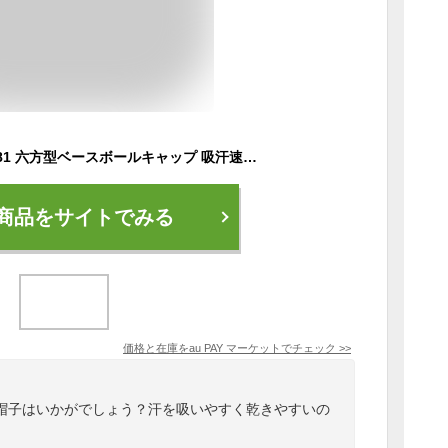
ウンドウ wundow P81 六方型ベースボールキャップ 吸汗速乾 防汚 キャップ 帽子 野球帽 メンズ レディース キッズ ジュニア 男の子 女
商品をサイトでみる
価格と在庫を
au PAY マーケット
でチェック
>>
帽子はいかがでしょう？汗を吸いやすく乾きやすいの