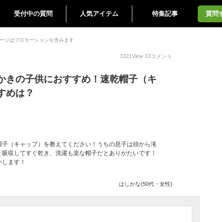
受付中の質問
人気アイテム
特集記事
質問
ージはプロモーションを含みます
3321
View
13
コメント
かきの子供におすすめ！速乾帽子（キ
すめは？
帽子（キャップ）を教えてください！うちの息子は頭から滝
と吸収してすぐ乾き、洗濯も楽な帽子だとありがたいです！
いします！
はしかな(50代・女性)