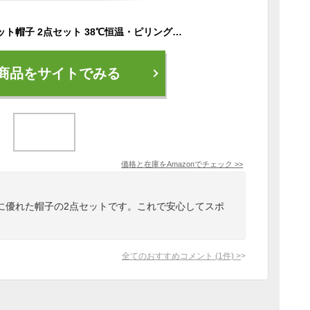
ネックウォーマー ニット帽子 2点セット 38℃恒温・ピリング3級防止・二層裏起毛防寒・保温率Max ビーニーキャップ 吸汗速乾 柔らかい 伸縮性 自転車・バイク・通勤通学・スポーツ・アウトドア 冬用 男女兼用 (ブラック)
商品をサイトでみる
価格と在庫を
Amazon
でチェック
>>
に優れた帽子の2点セットです。これで安心してスポ
全てのおすすめコメント
(
1
件)
>