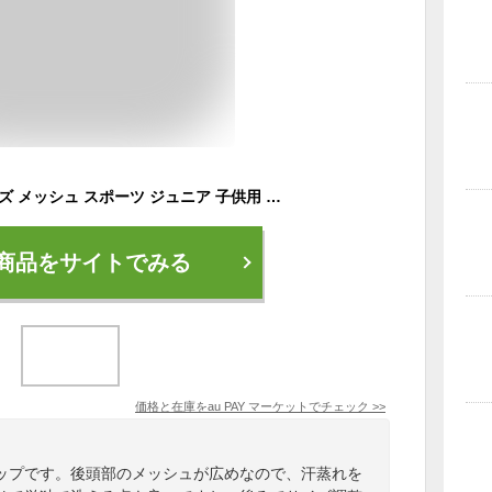
キャップ 帽子 ボーイズ メッシュ スポーツ ジュニア 子供用 男の子 黒 白 紺 青 赤 ブラック レッド ネイビー ホワイト ブルー 刺繍
商品をサイトでみる
価格と在庫を
au PAY マーケット
でチェック
>>
ップです。後頭部のメッシュが広めなので、汗蒸れを