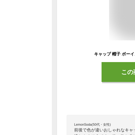
この
LemonSoda(50代・女性)
前後で色が違いおしゃれなキャ