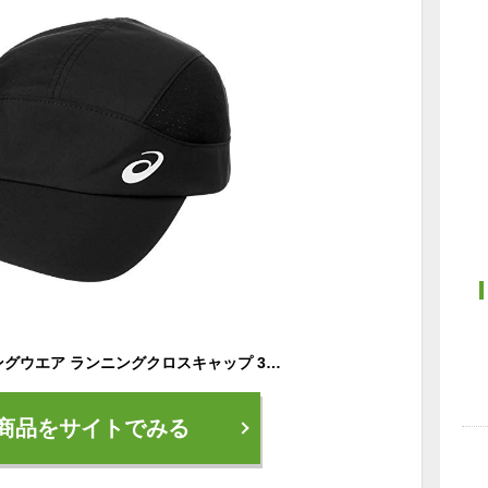
[アシックス] ランニングウエア ランニングクロスキャップ 3013A160 [男女兼用] パフォーマンスブラック L
商品をサイトでみる