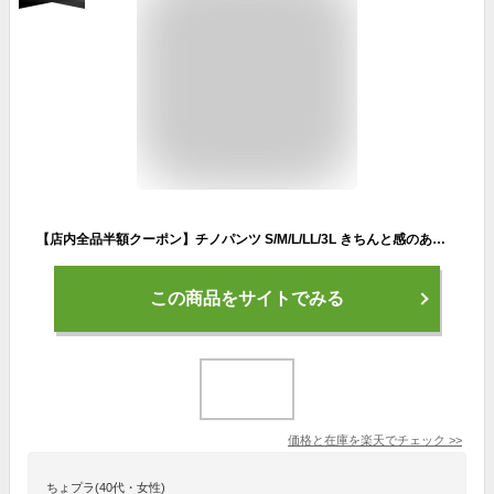
【店内全品半額クーポン】チノパンツ S/M/L/LL/3L きちんと感のあるチノパンツ。 レディース ボトムス パンツ ズボン ロングパンツ テーパードパンツ チノパン 綿混 大きいサイズ ゆったり 秋 ◆zootie（ズーティー）：ジェネラルチノ テーパードパンツ
この商品をサイトでみる
価格と在庫を
楽天
でチェック
>>
ちょプラ(40代・女性)