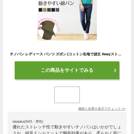
チノパン レディース パンツ ズボン [コットン生地で頑丈 4wayストレッチ 脚長効果のテーパード] ワークパンツ クライミングパンツ 作業着 女 女性 女性用 登山 キャンプ アウトドア 自転車 旅行 釣り ゴルフ 作業ズボン ゴルフウェア LAD WEATHER ラドウェザー
この商品をサイトでみる
価格と在庫を
楽天
でチェック
>>
tatataka(50代・男性)
優れたストレッチ性で動きやすいチノパンはいかがでしょ
うか。細見えシルエットで脚長効果があり、柔らかく肌に