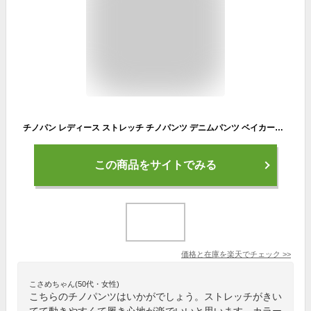
チノパン レディース ストレッチ チノパンツ デニムパンツ ベイカーパンツ テーパードパンツ ロールアップ ウエストゴム ゆったり 保育士 低身長 M/L ▼8/16 18時～2024AWver.販売開始【レビューを書いて500円OFFクーポン対象】【送料無料】
この商品をサイトでみる
価格と在庫を
楽天
でチェック
>>
こさめちゃん(50代・女性)
こちらのチノパンツはいかがでしょう。ストレッチがきい
てて動きやすくて履き心地が楽でいいと思います。カラー