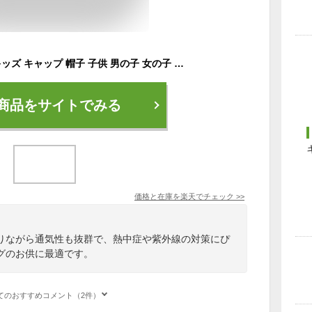
アディダス adidas キッズ キャップ 帽子 子供 男の子 女の子 小学生 ジュニア ブランド サイズ調整 メッシュキャップ 日よけ 熱中症対策 紫外線対策 スポーツ サッカー 紫外線 ADIDAS 通学 部活 55cm 56cm 57cm 洗える キッズキャップ
商品をサイトでみる
価格と在庫を
楽天
でチェック
>>
りながら通気性も抜群で、熱中症や紫外線の対策にぴ
グのお供に最適です。
てのおすすめコメント（2件）