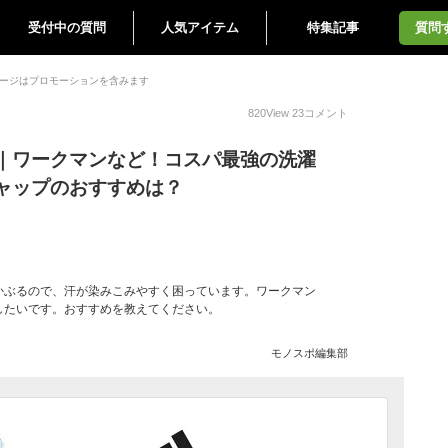
受付中の質問
人気アイテム
特集記事
質問
ージはプロモーションを含みます
820
View
23
コメント
｜ワークマンなど！コスパ最強の洗濯
ャップのおすすめは？
かぶるので、汗が染みこみやすく困っています。ワークマン
したいです。おすすめを教えてください。
モノスポ編集部