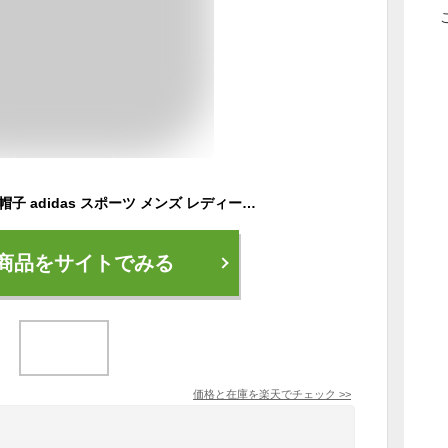
アディダス キャップ 帽子 adidas スポーツ メンズ レディース 吸湿速乾 ランニング ジョギング ランニングキャップ アスレジャー ブランド ADIDAS ゴルフ サイズ調節可能 メンズ 大きいサイズ 61cm 62cm ビックサイズ シンプル 大人
商品をサイトでみる
価格と在庫を
楽天
でチェック
>>