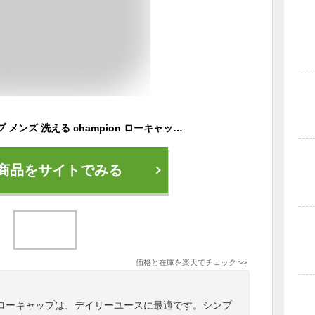
チャンピオン キャップ メンズ 洗える champion ローキャップ レディース ロゴキャップ 刺繍 ブランド 無地 コーデ 帽子 GOLF スポーツ cap ユニセックス フリーサイズ 誕生日 プレゼント クリスマス ギフト ラッピング無料 黒 紺 ベージュ ピンク 父の日 baseball cap
商品をサイトでみる
価格と在庫を
楽天
でチェック
>>
ローキャップは、デイリーユースに最適です。シンプ