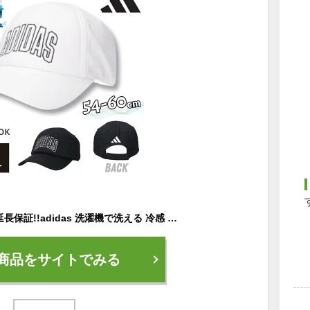
レビュー投稿で90日延長保証!!adidas 洗濯機で洗える 冷感 メッシュキャップ 54〜60cm CCT ひんやり 冷たい 接触冷感 洗える帽子 熱中症対策 紫外線対策 日よけ スポーツ 男性 メンズ 女性 レディース ユニセックス 春夏秋 アディダス 262-011003 帽子 メール便送料無料
商品をサイトでみる