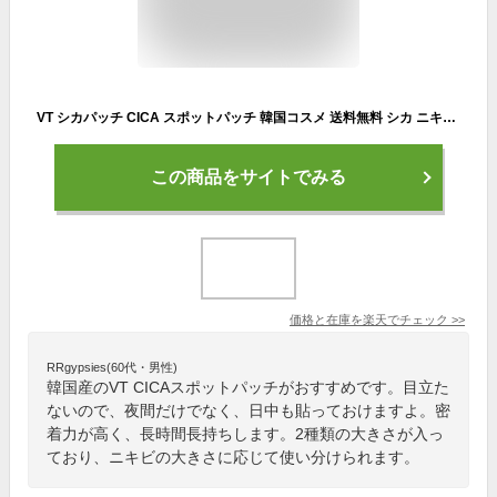
VT シカパッチ CICA スポットパッチ 韓国コスメ 送料無料 シカ ニキビケア ハイドロコロイド 防水 密着 肌荒れ 肌トラブル 目立たない パッチ 部分用 パック 隠し シール 送料無料
この商品をサイトでみる
価格と在庫を
楽天
でチェック
>>
RRgypsies(60代・男性)
韓国産のVT CICAスポットパッチがおすすめです。目立た
ないので、夜間だけでなく、日中も貼っておけますよ。密
着力が高く、長時間長持ちします。2種類の大きさが入っ
ており、ニキビの大きさに応じて使い分けられます。