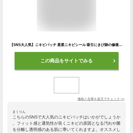
【SNS大人気】ニキビパッチ 星星ニキビシール 吸引にきび跡の修復と分離汚染/ にきびステッカー 5つ星色のにきびステッカー色 軽量 肌にフィット 防水 通気性 ニキビケア
この商品をサイトでみる
価格と在庫を
楽天
でチェック
>>
まくりん
こちらのSNSで大人気のニキビパッチはいかがでしょうか
。フィット感と通気性が良くニキビの原因となる汚れや菌
を分離し透明感のある肌に導いてくれますよ。オススメし