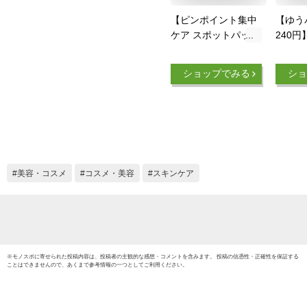
【ピンポイント集中
【ゆう
ケア スポットパッチ
240円
( 60パッチ ) 】 メデ
ビパッチ 
ィヒール ティーツリ
Cosm
ショップでみる
ショ
ーカーミングスポッ
スメ 
トパッチ ニキビパッ
ッチ 
チ 韓国 メディヒー
ニキビ
ル ティーツリー ス
CICA
ポットパッチ パッチ
エキス
韓国コスメ スキンケ
め 人気
ア 韓国化粧品 保湿
美容・コスメ
コスメ・美容
スキンケア
肌荒れ 肌あれ
mediheal 極薄パッチ
持ち運び
※
モノスポ
に寄せられた投稿内容は、投稿者の主観的な感想・コメントを含みます。 投稿の信憑性・正確性を保証する
ことはできませんので、あくまで参考情報の一つとしてご利用ください。