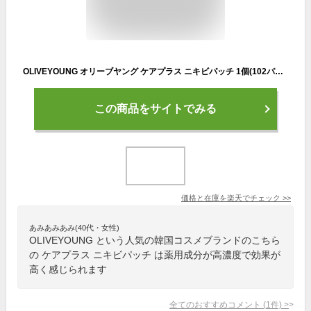
OLIVEYOUNG オリーブヤング ケアプラス ニキビパッチ 1個(102パッチ) Care Plus Spot Patch スポットパッチ 傷カバー 傷跡 にきび にきびケア スポットケア 毛穴ケア スキンケア 韓国コスメ
この商品をサイトでみる
価格と在庫を
楽天
でチェック
>>
あみあみあみ(40代・女性)
OLIVEYOUNG という人気の韓国コスメブランドのこちら
の ケアプラス ニキビパッチ は薬用成分が高濃度で効果が
高く感じられます
全てのおすすめコメント
(
1
件)
>