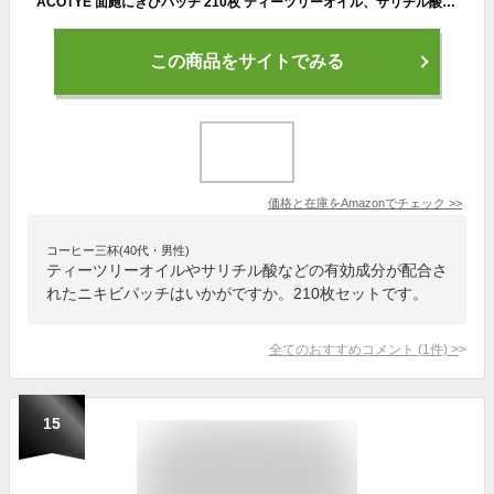
ACOTYE 面皰にきびパッチ 210枚 ティーツリーオイル、サリチル酸, にきびパッチ 昼用+夜用…
この商品をサイトでみる
価格と在庫を
Amazon
でチェック
>>
コーヒー三杯(40代・男性)
ティーツリーオイルやサリチル酸などの有効成分が配合さ
れたニキビパッチはいかがですか。210枚セットです。
全てのおすすめコメント
(
1
件)
>
15