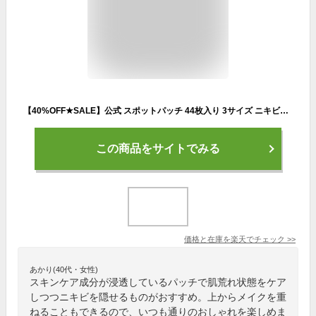
【40%OFF★SALE】公式 スポットパッチ 44枚入り 3サイズ ニキビパッチ ニキビ跡 パッチ ニキビケア メイクOK 密着 カバー 薄い 赤み 肌荒れ防止 保湿 シミ アクネ おでこ 頬 にきび 隠す 保護 できもの 吹き出物 大人ニキビ 大人 子供 思春期 男性 女性
この商品をサイトでみる
価格と在庫を
楽天
でチェック
>>
あかり(40代・女性)
スキンケア成分が浸透しているパッチで肌荒れ状態をケア
しつつニキビを隠せるものがおすすめ。上からメイクを重
ねることもできるので、いつも通りのおしゃれを楽しめま