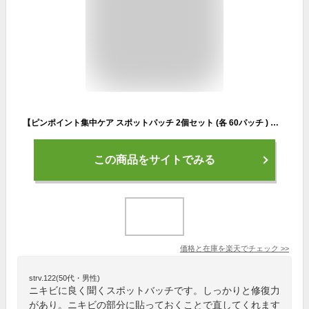
【ピンポイント集中ケア スポットパッチ 2個セット (各 60パッチ ) 】 メディヒール ティーツリーカーミングスポットパッチ ニキビパッチ 韓国 メディヒール ティーツリー スポットパッチ パッチ 韓国コスメ スキンケア 韓国化粧品 保湿 肌荒れ 肌あれ mediheal 持ち運び
この商品をサイトでみる
価格と在庫を
楽天
でチェック
>>
strv.122(50代・男性)
ニキビに良く聞くスポットバッチです。しっかりと修復力
があり。ニキビの部分に貼っておくことで直してくれます