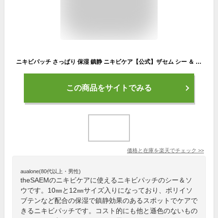
ニキビパッチ さっぱり 保湿 鎮静 ニキビケア【公式】ザセム シー ＆ ソウ A.C コントロール クリア スポット パッチ theSAEM/正規輸入品/国内発送
この商品をサイトでみる
価格と在庫を
楽天
でチェック
>>
aualone(80代以上・男性)
theSAEMのニキビケアに使えるニキビパッチのシー＆ソ
ウです。10㎜と12㎜サイズ入りになっており、ポリイソ
ブテンなど配合の保湿で鎮静効果のあるスポットでケアで
きるニキビパッチです。コスト的にも他と遜色のないもの