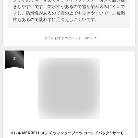
きしやすいです。防水性があるので雪が染み込みにくいで
すし、防滑性があるので雪の上でも歩きやすいです。透湿
性もあるので蒸れずに足冷えしにくいです。
全てのおすすめコメント（4件）
2
メレル MERRELL メンズ ウィンターブーツ コールドパック3 サーモ トール ジップ ウォータープルーフ [J037199 FW23] M COLDPACK 3 THERMO TALL ZIP WATERPROOF 防寒靴 スノーブーツ 防水・防滑 スニーカー BLACK 黒 ブラック系