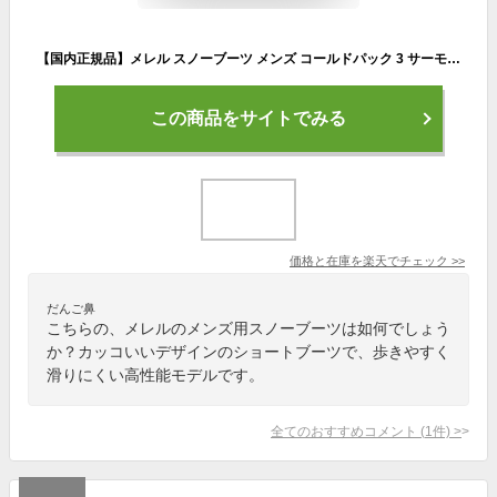
【国内正規品】メレル スノーブーツ メンズ コールドパック 3 サーモ トール ジップ ウォータープルーフ アース M037201
この商品をサイトでみる
価格と在庫を
楽天
でチェック
>>
だんご鼻
こちらの、メレルのメンズ用スノーブーツは如何でしょう
か？カッコいいデザインのショートブーツで、歩きやすく
滑りにくい高性能モデルです。
全てのおすすめコメント
(
1
件)
>