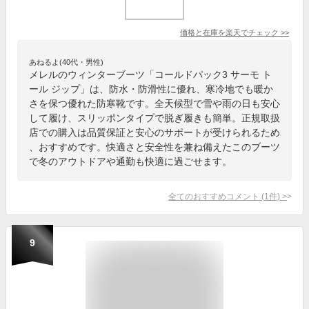
価格と在庫を
楽天
でチェック
>>
あねるよ(40代・男性)
メレルのウィンターブーツ「コールドパック3 サーモ ト
ール ジップ」は、防水・防滑性に優れ、寒冷地でも暖か
さを保つ優れた防寒靴です。全天候型で雪や雨の日も安心
して履け、スリッポンタイプで脱ぎ履きも簡単。正規取扱
店での購入は品質保証と安心のサポートが受けられるため
、おすすめです。快適さと安全性を兼ね備えたこのブーツ
で冬のアウトドアや通勤も快適に過ごせます。
全てのおすすめコメント
(
1
件)
>
9