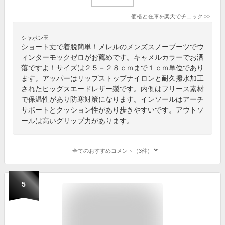
価格と在庫を
楽天
でチェック
>>
シャボン玉
ショート丈で着脱簡単！メレルのメンズスノーブーツでウ
ィンターモックゼロがお薦めです。キャメルカラーでお洒
落ですよ！サイズは２５－２８ｃｍまで１ｃｍ単位であり
ます。アッパーはリップストップナイロンと耐久撥水加工
されたピッグスエードレザー製です。内側はフリース素材
で保温性があり防寒対策になります。インソールはアーチ
サポートとクッション性があり歩きやすいです。アウトソ
ールは高いグリップ力があります。
全てのおすすめコメント（3件）
5