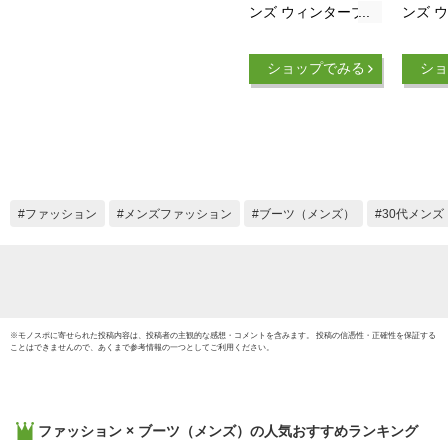
ンズ ウィンターブー
ンズ 
ツ コールドパック3
ツ コ
サーモ トール ジッ
サーモ
ショップでみる
ショ
プ ウォータープルー
プ ウ
フ [J037201 FW23]
フ [J0
M COLDPACK 3
M COL
THERMO TALL ZIP
THERM
WATERPROOF 防寒
WATE
靴 全天候型 スノー
靴 ス
ブーツ 防水・防滑シ
水・防
ファッション
メンズファッション
ブーツ（メンズ）
30代メンズ
ューズ スリッポン
BLAC
スニーカー EARTH
系
茶 ブラウン系 正規
取扱店
※
モノスポ
に寄せられた投稿内容は、投稿者の主観的な感想・コメントを含みます。 投稿の信憑性・正確性を保証する
ことはできませんので、あくまで参考情報の一つとしてご利用ください。
ファッション × ブーツ（メンズ）
の人気おすすめランキング