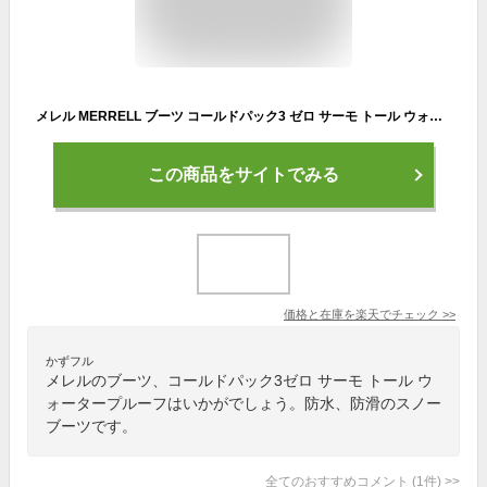
メレル MERRELL ブーツ コールドパック3 ゼロ サーモ トール ウォータープルーフ [J5006763 FW24] U COLDPACK 3 ZERO THERMO TALL WP メンズ・レディース 靴 スノーブーツ 防水防滑 BLACK
この商品をサイトでみる
価格と在庫を
楽天
でチェック
>>
かずフル
メレルのブーツ、コールドパック3ゼロ サーモ トール ウ
ォータープルーフはいかがでしょう。防水、防滑のスノー
ブーツです。
全てのおすすめコメント
(
1
件)
>