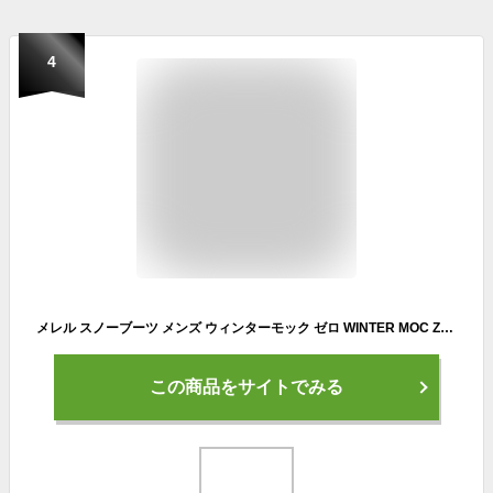
4
メレル スノーブーツ メンズ ウィンターモック ゼロ WINTER MOC ZERO J005603 ショートブーツ MERRELL 冬靴 保温 防寒 防水 ウィンターブーツ あったか 滑らない【正規取扱店】
この商品をサイトでみる