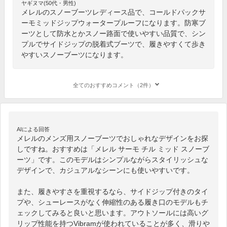
ヤギヌマ(50代・男性)
メレルのスノーブーツレディース品で、コールドパックサ
ーモミッドジップウォータープルーフになります。防寒ブ
ーツとして防水とかスノー路面で使いやすい品質で、シン
プルでサイドジップの脱着式ブーツで、履きやすくて歩き
やすいスノーブーツになります。
全てのおすすめコメント（2件）
AIによる回答
メレルのメンズ用スノーブーツでおしゃれなデザインをお探
しですね。おすすめは「メレル サーモ チル ミッド スノーブ
ーツ」です。このモデルはシンプルながらスタイリッシュな
デザインで、カジュアルなシーンにも使いやすいです。

また、履きやすさを重視するなら、サイドジップ付きのタイ
プや、シューレースがなく伸縮性のある履き口のモデルもチ
ェックしてみると良いと思います。アウトソールには高いグ
リップ性能を持つVibramが使われていることが多く、滑りや