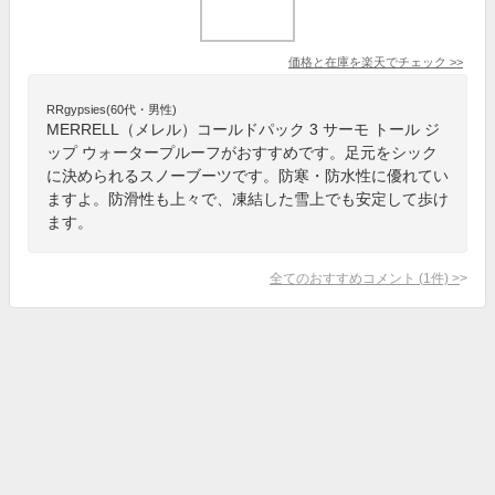
価格と在庫を
楽天
でチェック
>>
RRgypsies(60代・男性)
MERRELL（メレル）コールドパック 3 サーモ トール ジ
ップ ウォータープルーフがおすすめです。足元をシック
に決められるスノーブーツです。防寒・防水性に優れてい
ますよ。防滑性も上々で、凍結した雪上でも安定して歩け
ます。
全てのおすすめコメント
(
1
件)
>