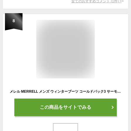
全てのおすすめコメント
(
1
件)
>
8
メレル MERRELL メンズ ウィンターブーツ コールドパック3 サーモ トール ジップ ウォータープルーフ [J037199 FW23] M COLDPACK 3 THERMO TALL ZIP WATERPROOF 防寒靴 全天候型 スノーブーツ 防水・防滑シューズ スリッポン スニーカー BLACK 黒 ブラック系 正規取扱店
この商品をサイトでみる