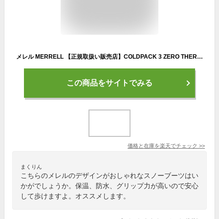
メレル MERRELL 【正規取扱い販売店】COLDPACK 3 ZERO THERMO TALL WATERPROOF コールドパック 3 ゼロ サーモ トール ウォータープルーフ ユニセックス 秋 冬 アウトドア ウィンターブーツ スノー ブーツ シューズ 雨 雪 5006763 5006771 5006785
この商品をサイトでみる
価格と在庫を
楽天
でチェック
>>
まくりん
こちらのメレルのデザインがおしゃれなスノーブーツはい
かがでしょうか。保温、防水、グリップ力が高いので安心
して歩けますよ。オススメします。