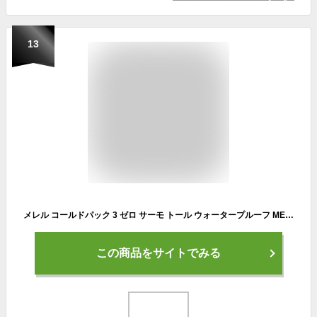
13
メレル コールドパック 3 ゼロ サーモ トール ウォータープルーフ MERRELL ブーツ メンズ レディース ブラック 黒 COLDPACK 3 ZERO THERMO TALL WATERPROOF 5006763 靴 シューズ 防寒ブーツ 防水ブーツ ウィンターシューズ スノーブーツ
この商品をサイトでみる