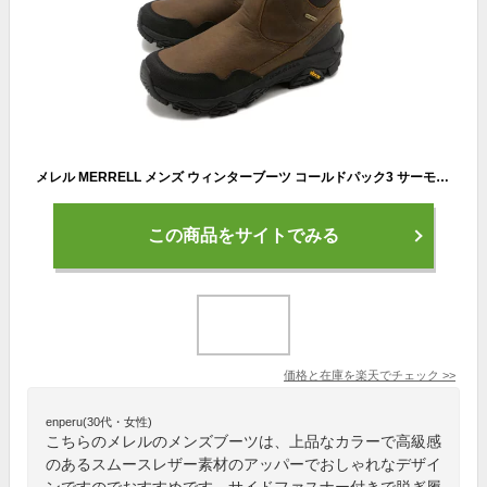
メレル MERRELL メンズ ウィンターブーツ コールドパック3 サーモ トール ジップ ウォータープルーフ [J037201 FW23] M COLDPACK 3 THERMO TALL ZIP WATERPROOF 防寒靴 全天候型 スノーブーツ 防水・防滑シューズ スリッポン スニーカー EARTH 茶 ブラウン系 正規取扱店
この商品をサイトでみる
価格と在庫を
楽天
でチェック
>>
enperu(30代・女性)
こちらのメレルのメンズブーツは、上品なカラーで高級感
のあるスムースレザー素材のアッパーでおしゃれなデザイ
ンですのでおすすめです。サイドファスナー付きで脱ぎ履