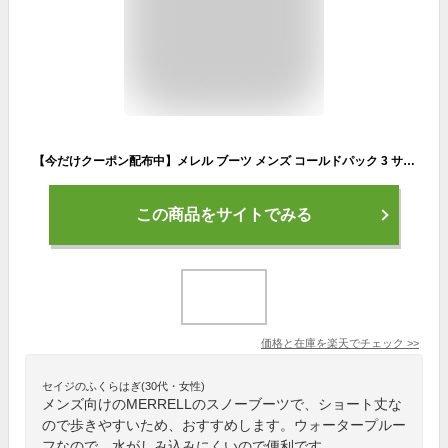
【今だけクーポン配布中】メレル ブーツ メンズ コールドパック 3 サーモ トール ジップ ウォータープルーフ MERRELL COLDPACK 3 THERMO MID ZIP WATERPROOF 037199 靴 シューズ 防寒ブーツ 防水ブーツ ウィンターシューズ スノーブーツ ブランド ロゴ シンプル
この商品をサイトでみる
価格と在庫を
楽天
でチェック
>>
セイジのふくらはぎ(30代・女性)
メンズ向けのMERRELLのスノーブーツで、ショート丈な
ので歩きやすいため、おすすめします。ウォータープルー
フなので、水がしみ込みにくいので便利です。