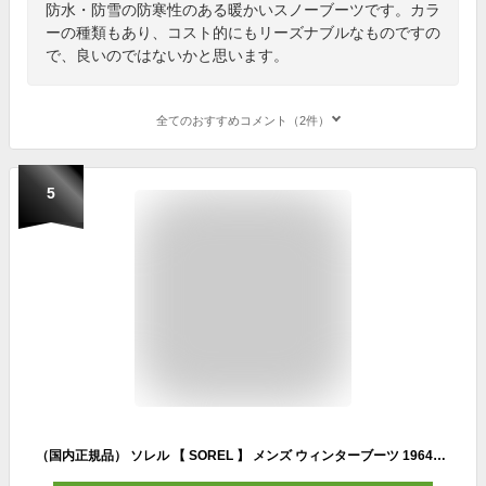
防水・防雪の防寒性のある暖かいスノーブーツです。カラ
ーの種類もあり、コスト的にもリーズナブルなものですの
で、良いのではないかと思います。
全てのおすすめコメント（2件）
5
（国内正規品） ソレル 【 SOREL 】 メンズ ウィンターブーツ 1964パックナイロン 1964 PAC NYLON WP 2025〜26年秋冬継続MODEL 【 NM5189 スノーブーツ あったか 防寒 冬靴 雪 寒冷地 男性 メンズサイズ 北海道 】【翌日配達対象 365日出荷】【メール便不可】[物流倉庫]