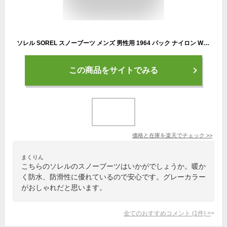
ソレル SOREL スノーブーツ メンズ 男性用 1964 パック ナイロン WP Quarry/Dove ( Sorel 1964 PAC NYLON WP 防水 Boot Boots 2025FW スノー・ブーツ ウィンター・ブーツ 靴・ブーツ soreru MENS グレー 灰 NM5189-052 ) ice field icefield
この商品をサイトでみる
価格と在庫を
楽天
でチェック
>>
まくりん
こちらのソレルのスノーブーツはいかがでしょうか。暖か
く防水、防滑性に優れているので安心です。グレーカラー
がおしゃれだと思います。
全てのおすすめコメント
(
1
件)
>