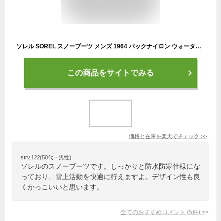
ソレル SOREL スノーブーツ メンズ 1964 パックナイロン ウォータープルーフ 防水 防寒 ウィンターブーツ NM5189
この商品をサイトでみる
価格と在庫を
楽天
でチェック
>>
strv.122(50代・男性)
ソレルのスノーブーツです。しっかりと防水防寒仕様にな
っており、雪上活動を快適に行えますよ。デザイン性も良
くかっこいいと思います。
全てのおすすめコメント
(
5
件)
>