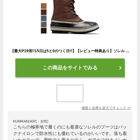
【最大P19倍!!15日は5と0のつく日!!】【レビュー特典あり】ソレル ブーツ SOREL 1964 PAC NYLON (NM5189) 1964パックナイロン 防水 防寒靴 寒冷地 スノーブーツ 防寒ブーツ メンズ (231115)
この商品をサイトでみる
価格と在庫を
楽天
でチェック
>>
KUMIKAN(40代・女性)
こちらの極寒地で履くのにも最適なソレルのブーツはパッ
クナイロンで防水性にも優れているのがいいです。落ち着
いたカラーで、男性でも履きやすく、ボアカフ付きインナ