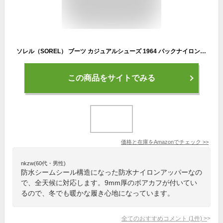
ソレル（SOREL） ブーツ カジュアルシューズ 1964 パックナイロン ウォータープルーフ NM5189 224（キャメル/２８．０/Men's）
この商品をサイトでみる
価格と在庫を
Amazon
でチェック
>>
nkzw(60代・男性)
防水シームシール構造になった防水ナイロンアッパーなの
で、全天候に対応します。9mm厚のボアカフが付いてい
るので、冬でも暖かな履き心地になっています。
全てのおすすめコメント
(
1
件)
>