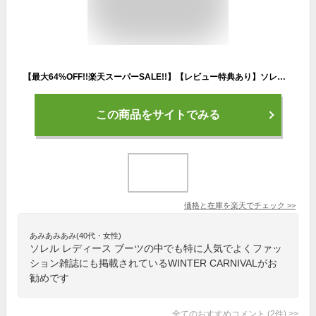
【最大64%OFF!!楽天スーパーSALE!!】【レビュー特典あり】ソレル レディース ブーツ SOREL NL5175 WINTER CARNIVAL ウィンターカーニバル ウインターブーツ スノーブーツ (231115)
この商品をサイトでみる
価格と在庫を
楽天
でチェック
>>
あみあみあみ(40代・女性)
ソレル レディース ブーツの中でも特に人気でよくファッ
ション雑誌にも掲載されているWINTER CARNIVALがお
勧めです
全てのおすすめコメント
(
2
件)
>