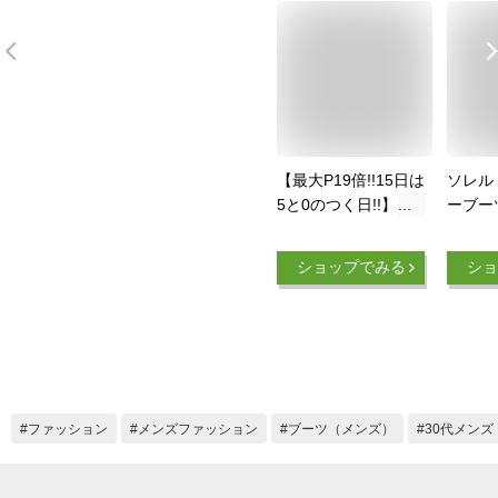
【最大P19倍!!15日は
ソレル 
5と0のつく日!!】
ーブー
【レビュー特典あ
性用 1
り】ソレル ブーツ
イロン 
ショップでみる
ショ
SOREL 1964 PAC
Black/A
NYLON (NM5189)
( Sore
1964パックナイロン
NYLO
防水 防寒靴 寒冷地
Boot B
スノーブーツ 防寒ブ
スノー
ーツ メンズ
ンター
(231115)
ブーツ s
ファッション
メンズファッション
ブーツ（メンズ）
30代メンズ
ブラッ
NM5189