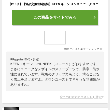
【P10倍】【返品交換送料無料】KEEN キーン メンズ ユニーク スニーク チャッカ ウォータープルーフ 防水ウインタースニーカー 冬靴 スノトレ スノーブーツ UNEEK 雪 寒地対応
この商品をサイトでみる
価格と在庫を
楽天
でチェック
>>
RRgypsies(60代・男性)
KEEN（キーン）のUNEEK（ユニーク）がおすすめです。
まさにユニークなデザインのスノーブーツで、防寒・防水
性に優れています。靴裏のグリップ力もよく、滑ることな
く雪上を歩けますよ。タウンユースもできそうな雰囲気が
ありますね。
全てのおすすめコメント
(
1
件)
>