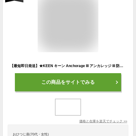
【最短即日発送】★KEEN キーン Anchorage III アンカレッジ III 防水ウィンターブーツ【T】【クーポン対象外】｜レインブーツ 長靴 サイドゴア 丈夫 シューズ 雨具 スノーブーツ メンズ レディース おしゃれ
この商品をサイトでみる
価格と在庫を
楽天
でチェック
>>
おひつじ座(70代・女性)