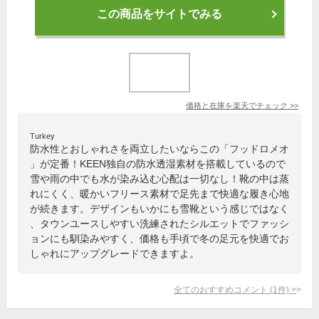
この商品をサイトでみる
価格と在庫を
楽天
でチェック
>>
Turkey
防水性とおしゃれさを両立したいならこの「フッドロメオ
」が定番！KEEN独自の防水透湿素材を搭載しているので
雪や雨の中でも水が染み込む心配は一切なし！靴の中は蒸
れにくく、暖かいフリース素材で足先まで快適な履き心地
が続きます。デザインもいかにも雪靴という感じではなく
、タウンユースしやすい洗練されたシルエットでファッシ
ョンにも馴染みやすく、価格も手頃で冬の足元を快適でお
しゃれにアップグレードできますよ。
全てのおすすめコメント
(
1
件)
>