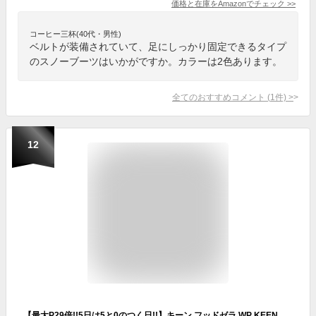
価格と在庫を
Amazon
でチェック
>>
コーヒー三杯(40代・男性)
ベルトが装備されていて、足にしっかり固定できるタイプ
のスノーブーツはいかがですか。カラーは2色あります。
全てのおすすめコメント
(
1
件)
>
12
【最大P29倍!!5日は5と0のつく日!!】キーン フッドゼラ WP KEEN HOODZERRA WP 1025476 メンズ ウィンターブーツ スノーブーツ ローカット 靴 おしゃれ キャンプ アウトドア 【正規品】 (231121)