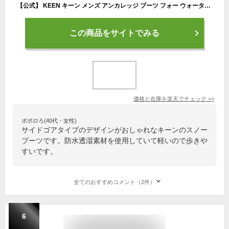
【公式】 KEEN キーン メンズ アンカレッジ ブーツ フォー ウォータープルーフ ANCHORAGE BOOT IV WP ブーツ スノーブーツ ミッドカット ミドルカット サイドゴアブーツ 防水 アウトドア キャンプ シンプル カジュアル 秋冬 冬 ブラウン 茶色
この商品をサイトでみる
価格と在庫を
楽天
でチェック
>>
ポポロろ(40代・女性)
サイドゴアタイプのデザインがおしゃれなキーンのスノー
ブーツです。防水透湿素材を使用していて軽いので歩きや
すいです。
全てのおすすめコメント（2件）
6