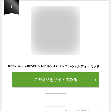
8
KEEN キーン REVEL IV MID POLAR メンズ レヴェル フォー ミッド ポーラー 1023618 メンズ ウインターブーツ Black/Magnet 雪用 防水 防滑 ミッドカット スノーブーツ 晴雨兼用 多目的 レインシューズ 防滑ソール 1023618
この商品をサイトでみる