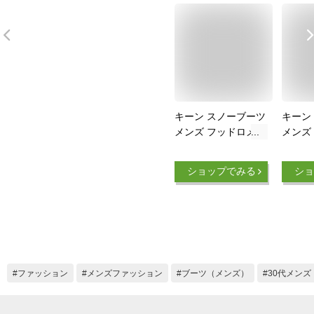
キーン スノーブーツ
キーン
メンズ フッドロメオ
メンズ
ウォータープルーフ
ウォー
1025473 BK/BK ショ
防水ウ
ショップでみる
ショ
ートブーツ KEEN 冬
ツ 102
靴 保温 防寒 防水 ウ
ショー
ィンターブーツ あっ
KEEN
たか 滑らない
防水 
ツ あ
い
ファッション
メンズファッション
ブーツ（メンズ）
30代メンズ