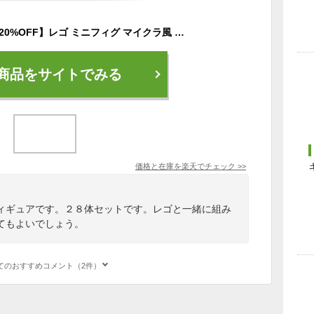
【店内全品2点注文で20%OFF】レゴ ミニフィグ マイクラ風 マインクラフト風 28体セット 互換 LEGO ミニフィギュア ブロック おもちゃ キッズ 送料無料 知育玩具 組み立て 誕プレ
商品をサイトでみる
価格と在庫を
楽天
でチェック
>>
ィギュアです。２８体セットです。レゴと一緒に組み
てもよいでしょう。
てのおすすめコメント（2件）