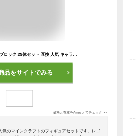
マイクラ ミニフィグ ブロック 29体セット 互換 人気 キャラクター！アドベントカレンダーに最適！※万が一の不足分はLINEで対応しています (ミニフィグ２９体)
商品をサイトでみる
価格と在庫を
Amazon
でチェック
>>
人気のマインクラフトのフィギュアセットです。レゴ