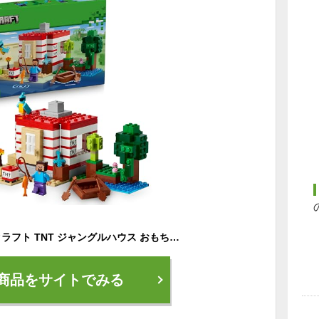
レゴ(LEGO) マインクラフト TNT ジャングルハウス おもちゃ 玩具 誕生日 プレゼント ブロック 女の子 男の子 子供 8歳 9歳 10歳 小学生 マイクラ Minecraft グッズ ゲーム 対戦 ロボット 21275
商品をサイトでみる