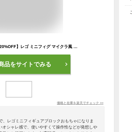
【店内全品2点注文で20%OFF】レゴ ミニフィグ マイクラ風 マインクラフト風 13体セット 互換 LEGO ミニフィギュア ブロック おもちゃ キッズ 送料無料 知育玩具 組み立て 誕プレ
商品をサイトでみる
価格と在庫を
楽天
でチェック
>>
トで、レゴミニフィギュアブロックおもちゃになりま
いオシャレ感で、使いやすくて操作性などが発想しや