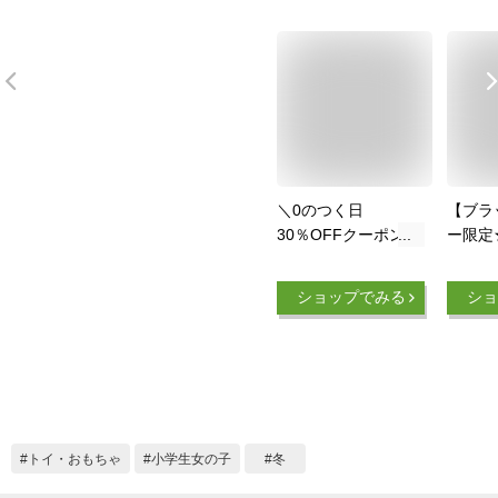
＼0のつく日
【ブラ
30％OFFクーポン配
ー限定
布×P5倍／【ランキ
パウパ
ング連続1位】 パウ
ちゃ 
ショップでみる
ショ
パトロール パウパト
玩具 子
子供 カメラ トイカ
ィギュ
メラ おもちゃ 子ど
子供 
も キッズカメラ キ
積み木
ッズ 女の子 男の子
おもち
クリスマス プレゼン
の子 小
ト デジカメ デジタ
具 誕
トイ・おもちゃ
小学生女の子
冬
ルカメラ 知育玩具 3
ト ギ