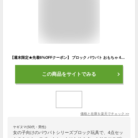
【週末限定★先着6%OFFクーポン】 ブロック パウパト おもちゃ 4点セット ミニカー 車ロボット PAW PATROL グッズ ブロックセット プレゼント 新年 ギフト 女の子 男の子 知育玩具 並行輸入品
この商品をサイトでみる
価格と在庫を
楽天
でチェック
>>
ヤギヌマ(50代・男性)
女の子向けのパウパトシリーズブロック玩具で、4点セッ