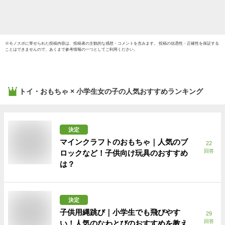
歳 4歳 5歳 6歳 7歳 8
並行輸
歳 9歳 チェイス スカ
イ
※
モノスポ
に寄せられた投稿内容は、投稿者の主観的な感想・コメントを含みます。 投稿の信憑性・正確性を保証する
ことはできませんので、あくまで参考情報の一つとしてご利用ください。
トイ・おもちゃ × 小学生女の子
の人気おすすめランキング
決定
マインクラフトのおもちゃ｜人気のブ
22
回答
ロックなど！子供向け玩具のおすすめ
は？
決定
子供用縄跳び｜小学生でも飛びやす
29
回答
い！人気のなわとびのおすすめを教え