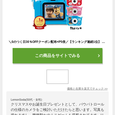
＼0のつく日30％OFFクーポン配布×P5倍／【ランキング連続1位】 パウパトロール パウパト 子供 カメラ トイカメラ おもちゃ 子ども キッズカメラ キッズ 女の子 男の子 クリスマス プレゼント デジカメ デジタルカメラ 知育玩具 3歳 4歳 5歳 6歳 7歳 8歳 9歳 チェイス スカイ
この商品をサイトでみる
価格と在庫を
楽天
でチェック
>>
LemonSoda(50代・女性)
クリスマスやお誕生日プレゼントとして、パウパトロール
の仕様のカメラをご検討いただけたらと思います。写真も
撮れますし、幾種類かのミニゲームも搭載されてます。U