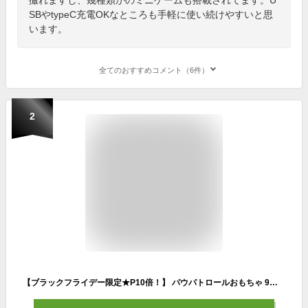
SBやtypeC充電OKなところも手軽に使い続けやすいと思
います。
全てのおすすめコメント（6件）
2
【ブラックフライデー限定★P10倍！】 パウパトロールおもちゃ 9点セット 知育玩具 子供 グッズ フィギュア 立体パズル 子供 知育 チェイス 積み木 ミニカー 車おもちゃ 女の子 男の子 小学生 人気 玩具 誕生日 プレゼント ギフト ブロック 並行輸入品