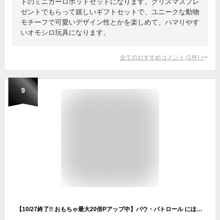
トのミニカーロボットセットになります。クリスマスプレ
ゼントでもらって嬉しいギフトセットで、ユニークな動物
モチーフで可愛いデザイン性とかを楽しめて、ハマりやす
いオモシロ玩具になります。
全てのおすすめコメント
(
1
件)
>
9
【10/27終了!! おもちゃ最大20倍Pアップ中】パウ・パトロール にほんご・えいご・クイズも！ おしゃべりパウフェクトずかん 知育玩具 学習 パウパト おもちゃ こども 子供 知育 勉強 3歳