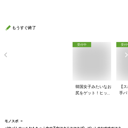
グ用タブレットのお
安い
すすめは？
すす
もうすぐ終了
受付中
受付
韓国女子みたいなお
【ス
尻をゲット！ヒップ
手パ
パッドのおすすめ
ース
は？
を教
モノスポ