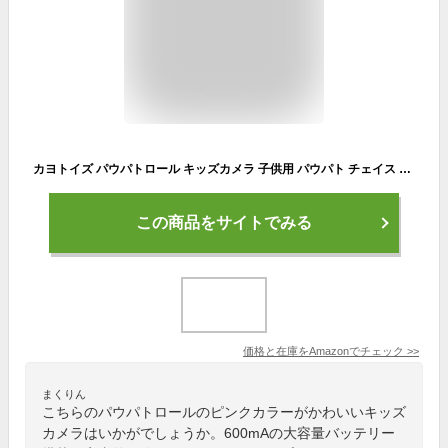
カヨトイズ パウパトロール キッズカメラ 子供用 パウパト チェイス マーシャル スカイ トイカメラ デジタルカメラ デジカメ パウ パトロール ゲーム フレーム付 子ども 女の子 男の子 おもちゃ 600mAh 本体メモリ 100枚保存 撮影 (スカイ(ピンク))
この商品をサイトでみる
価格と在庫を
Amazon
でチェック
>>
まくりん
こちらのパウパトロールのピンクカラーがかわいいキッズ
カメラはいかがでしょうか。600mAの大容量バッテリー