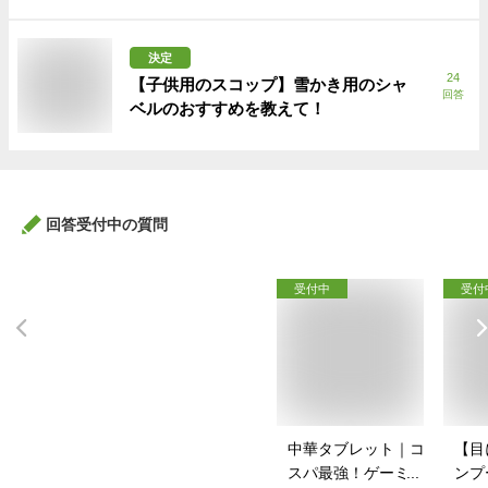
決定
24
【子供用のスコップ】雪かき用のシャ
回答
ベルのおすすめを教えて！
回答受付中の質問
受付中
受付
中華タブレット｜コ
【目
スパ最強！ゲーミン
ンプ