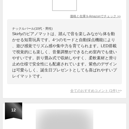
価格と在庫を
Amazon
でチェック
>>
ナックルバール(10代・男性)
Skirfyのピアノマットは、踏んで音を楽しみながら体を動
かせる知育玩具です。4つのモードと自動採点機能により
、遊び感覚でリズム感や集中力を育てられます。LED搭載
で視覚的にも楽しく、音量調整ができるため室内でも使い
やすいです。折り畳み式で収納しやすく、柔軟素材と滑り
止め仕様で安全性にも配慮されています。紫色のデザイン
は可愛らしく、誕生日プレゼントとしても喜ばれやすいプ
レイマットです。
全てのおすすめコメント
(
1
件)
>
12