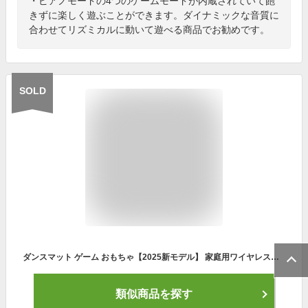
・ピアノモードの4つのゲームモードが内蔵されていて飽
きずに楽しく遊ぶことができます。ダイナミックな音質に
合わせてリズミカルに動いて遊べる商品でお勧めです。
SOLD
ダンスマット ゲーム おもちゃ【2025新モデル】 家庭用ワイヤレスダンスマット 子供 大人 2人用 165x90cm ワイヤレスミュージカル 電子音楽プレイマット 多モード 防音性 LED搭載 自動採点機能 音量調整可 ミュージックマット ダンシングマット 防水素材 滑り止め
類似商品を探す