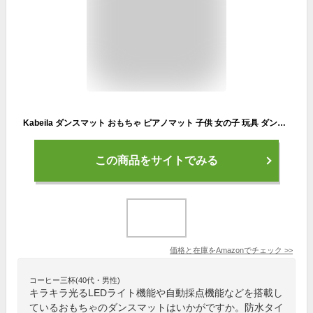
Kabeila ダンスマット おもちゃ ピアノマット 子供 女の子 玩具 ダンス ゲーム 誕生日プレゼント プリンセス 人気 ミュージックマット 楽器玩具 ピアノおもちゃ 音楽マット 小学生 6-12 歳 女の子 男の子 誕生日 プレゼント クリスマス ギフト 折り畳み 音量調整 自動採点 LED搭載 防水 滑り止め 日本語マニュアル付属
この商品をサイトでみる
価格と在庫を
Amazon
でチェック
>>
コーヒー三杯(40代・男性)
キラキラ光るLEDライト機能や自動採点機能などを搭載し
ているおもちゃのダンスマットはいかがですか。防水タイ