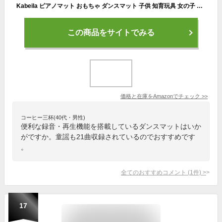
Kabeila ピアノマット おもちゃ ダンスマット 子供 知育玩具 女の子 男の子 誕生日プレゼント 人気 ピアノ おもちゃ ドラム 楽器玩具 ミュージックマット 音楽マット 折り畳み 8つ動物声 21曲デモ 6種類楽器音 録音 再生機能 防水 滑り止め 知育 玩具 女の子 男の子 誕生日 プレゼント クリスマス ギフト ランキング (2in1 ピンク)
この商品をサイトでみる
価格と在庫を
Amazon
でチェック
>>
コーヒー三杯(40代・男性)
便利な録音・再生機能を搭載しているダンスマットはいか
がですか。童謡も21曲収録されているのでおすすめです
。
全てのおすすめコメント
(
1
件)
>
17