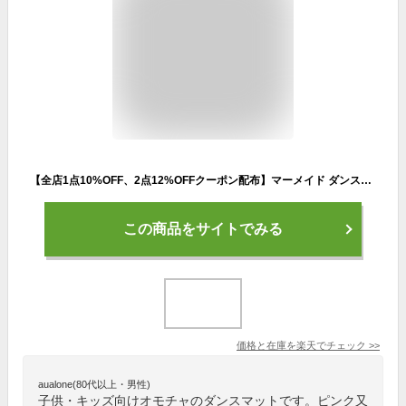
【全店1点10%OFF、2点12%OFFクーポン配布】マーメイド ダンスマット子供 音楽マット ゲーム プリンセス おもちゃ 電子ピアノマット 4ゲームモード 自動採点 音楽 ダンスゲーム 滑り止め 折りたたみ 軽量ミュージックマット 誕生日 プレゼント(ピンク・ブルー)
この商品をサイトでみる
価格と在庫を
楽天
でチェック
>>
aualone(80代以上・男性)
子供・キッズ向けオモチャのダンスマットです。ピンク又