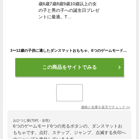
3〜12歳の子供に適したダンスマットおもちゃ、6つのゲームモード、6つの光るボタン、音楽ダンス機能付き。3歳4歳5歳6歳7歳8歳9歳10歳以上の女の子と男の子への誕生日プレゼントに最適。T…
この商品をサイトでみる
価格と在庫を
楽天
でチェック
>>
おひつじ座(70代・女性)
6つのゲームモード6つの光るボタンの、ダンスマットお
もちゃです。点灯、ステップ、ジャンプ、点滅する矢印へ
のジャンプと進化していきます。