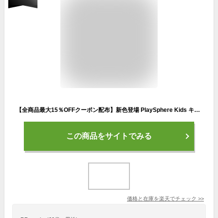
【全商品最大15％OFFクーポン配布】新色登場 PlaySphere Kids キッズ ダンスマット マーメイド 子供 音楽マット ゲーム プリンセス おもちゃ 電子ピアノマット 4ゲームモード 自動採点 音楽 ダンスゲーム LED 滑り止め 折りたたみ 軽量ミュージックマット誕生日
この商品をサイトでみる
価格と在庫を
楽天
でチェック
>>