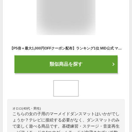
【P5倍＋最大1,000円OFFクーポン配布】ランキング1位 MID公式 マーメイド ダンスマット子供 音楽マット ゲーム プリンセス おもちゃ 電子ピアノマット 4ゲームモード 自動採点 音楽 ダンスゲーム 滑り止め 折りたたみ 軽量ミュージックマット 誕生日 プレゼント 新色登場
類似商品を探す
オロロ(40代・男性)
こちらの女の子用のマーメイドダンスマットはいかがでし
ょうか？テレビに接続する必要がなく、ダンスマットのみ
で楽しく遊べる商品です。基礎練習・ステージ・音楽再生