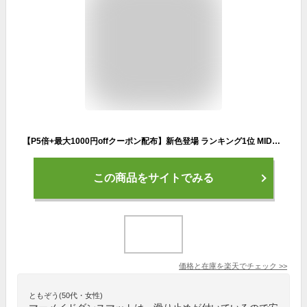
【P5倍+最大1000円offクーポン配布】新色登場 ランキング1位 MID公式 マーメイド ダンスマット子供 音楽マット ゲーム プリンセス おもちゃ 電子ピアノマット 4ゲームモード 自動採点 音楽 ダンスゲーム 滑り止め 折りたたみ 軽量ミュージックマット 誕生日 プレゼント
この商品をサイトでみる
価格と在庫を
楽天
でチェック
>>
ともぞう(50代・女性)