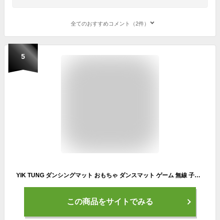
全てのおすすめコメント（2件）
5
YIK TUNG ダンシングマット おもちゃ ダンスマット ゲーム 無線 子供用音楽ダンスマット 電子ピアノマット 自動採点 LED搭載 音楽 音量調整 速度調整 柔軟素材 滑り止め 防水素材 折りたたみ式 誕生日プレゼント 小学生 おもちゃ ギフト プリンセス
この商品をサイトでみる