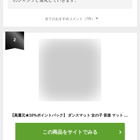
全てのおすすめコメント（7件）
2
【高還元★10%ポイントバック】 ダンスマット 女の子 音楽 マット ゲーム プリンセス おもちゃ 電子ピアノマット 4ゲームモード 自動採点 ダンスゲーム 滑り止め 折りたたみ ミュージックマット 音楽マット 知育玩具 誕生日 プレゼント 小学生 SF25101
この商品をサイトでみる