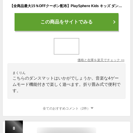
【全商品最大15％OFFクーポン配布】PlaySphere Kids キッズ ダンスマット マーメイド 新色登場 子供 音楽マット ゲーム プリンセス おもちゃ 電子ピアノマット 4ゲームモード 自動採点 音楽 ダンスゲーム 滑り止め 折りたたみ 軽量ミュージックマット 誕生日 プレゼント
この商品をサイトでみる
価格と在庫を
楽天
でチェック
>>
まくりん
こちらのダンスマットはいかがでしょうか。音楽な4ゲー
ムモード機能付きで楽しく遊べます。折り畳み式で便利で
す。
全てのおすすめコメント（2件）
8