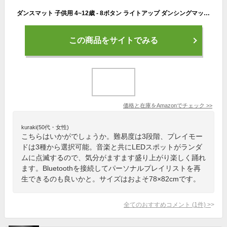
ダンスマット 子供用 4~12歳 - 8ボタン ライトアップ ダンシングマット 7つのプレイモード Bluetooth & 内蔵8曲のダンスパッド - 音楽ダンスマット おもちゃ 4-12歳の女の子 男の子
この商品をサイトでみる
価格と在庫を
Amazon
でチェック
>>
kuraki(50代・女性)
こちらはいかがでしょうか。難易度は3段階、プレイモー
ドは3種から選択可能。音楽と共にLEDスポットがランダ
ムに点滅するので、気分がますます盛り上がり楽しく踊れ
ます。Bluetoothを接続してパーソナルプレイリストを再
生できるのも良いかと。サイズはおよそ78×82cmです。
全てのおすすめコメント
(
1
件)
>