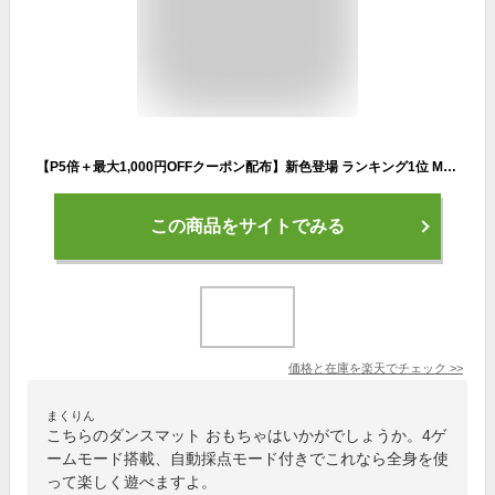
【P5倍＋最大1,000円OFFクーポン配布】新色登場 ランキング1位 MID公式 マーメイド ダンスマット子供 音楽マット ゲーム プリンセス おもちゃ 電子ピアノマット 4ゲームモード 自動採点 音楽 ダンスゲーム 滑り止め 折りたたみ 軽量ミュージックマット 誕生日 プレゼント
この商品をサイトでみる
価格と在庫を
楽天
でチェック
>>
まくりん
こちらのダンスマット おもちゃはいかがでしょうか。4ゲ
ームモード搭載、自動採点モード付きでこれなら全身を使
って楽しく遊べますよ。