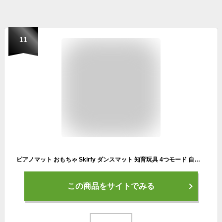
11
ピアノマット おもちゃ Skirfy ダンスマット 知育玩具 4つモード 自動採点 LED搭載 折り畳み式 子供 誕生日プレゼント プレイマット 音量調整 柔軟素材 滑り止め 子供 ギフト 小学生 女の子 SF25101 紫
この商品をサイトでみる