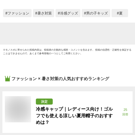
ズ 日焼け防止 グッ
ー キ
ズ UVカット 女の子
帽子 
ファッション
暑さ対策
冷感グッズ
男の子キッズ
夏
男の子 メッシュ 首
け 日
暑さ対策 暑さ対策グ
線 熱
ッズ
服 夏 48
58
※
モノスポ
に寄せられた投稿内容は、投稿者の主観的な感想・コメントを含みます。 投稿の信憑性・正確性を保証する
ことはできませんので、あくまで参考情報の一つとしてご利用ください。
ファッション × 暑さ対策
の人気おすすめランキング
決定
冷感キャップ｜レディース向け！ゴル
25
回答
フでも使える涼しい夏用帽子のおすす
めは？