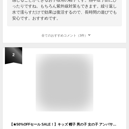
ったりですね。もちろん紫外線対策もできます。繰り返し
水で濡らすだけで効果は復活するので、長時間の遊びでも
安心です。おすすめです。
全てのおすすめコメント（3件）
2
【★50%OFFセール SALE！】キッズ 帽子 男の子 女の子 アンパサンド（ampersand）ワンポイントメッシュCAP 接触冷感 48cm-58cm | 子供 こども こども服 男児 ベビー キッズ ジュニア 帽子 キャップ 日よけ 日焼け防止 紫外線 熱中症対策 子供服 夏 48 50 52 54 56 58