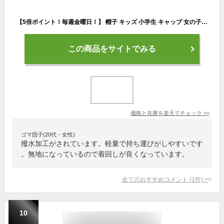
【5倍ポイント！毎週金曜日！】 帽子 キッズ 小学生 キャップ 女の子 男の子 撥水 日よけ UVカット 軽量 洗える 子供帽子 春 夏 秋 イエロー ピンク パープル ホワイト ベージュ グリーン 可愛い お揃い 幼稚園 保育園 小学生 通園 通学 SNK002
この商品をサイトでみる
価格と在庫を
楽天
でチェック
>>
ゴマ団子(20代・女性)
撥水加工がされています。軽量で持ち運びがしやすいです
。無地になっているので着回しが良くなっています。
全てのおすすめコメント
(
1
件)
>
10