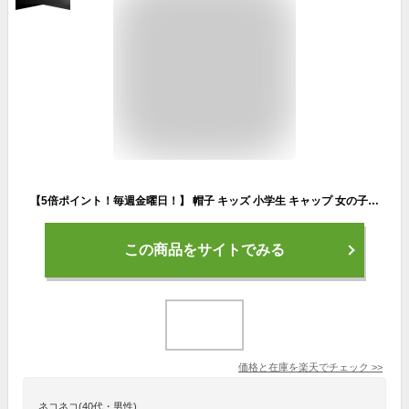
【5倍ポイント！毎週金曜日！】 帽子 キッズ 小学生 キャップ 女の子 シールド付き コットン 刺繍 LOGO リボン 可愛い 洗える パープル ピンク ブルー グリーン 春 夏 秋 冬 アウトドア 公園 幼稚園 保育園 小学生 通園 通学 SNK003
この商品をサイトでみる
価格と在庫を
楽天
でチェック
>>
ネコネコ(40代・男性)