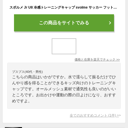
スボルメ Jr U8 冷感トレーニングキャップ svolme サッカー フットサル 帽子 熱中症対策 日除け 紫外線防止 クール スポーツ カジュアル ジュニア キッズ 子供 (1251-40221)
この商品をサイトでみる
価格と在庫を
楽天
でチェック
>>
プスプス(40代・男性)
こちらの商品はいかがですか。水で濡らして振るだけでひ
んやり感を得ることができるキッズ向けのトレーニングキ
ャップです。オールメッシュ素材で通気性も良いのがいい
ところです。お出かけや運動の際の日よけになり、おすす
めですよ。
全てのおすすめコメント
(
1
件)
>