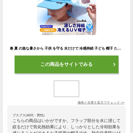
春 夏 の急な暑さから 子供 を守る 水だけで 冷感持続 子ども 帽子 たれ付き ひんやり 涼しい 熱中症対策 冷却機能付き 冷える帽子 クールビット coolbit UV フラップ キャップ キッズ 日焼け防止 グッズ UVカット 女の子 男の子 メッシュ 首 暑さ対策 暑さ対策グッズ
この商品をサイトでみる
価格と在庫を
楽天
でチェック
>>
プスプス(40代・男性)
こちらの商品はいかがですか。フラップ部分を水に浸して
絞るだけで気化熱効果により、しっかりとした冷却効果を
感じることができるお子様用の帽子です。熱中症予防にぴ