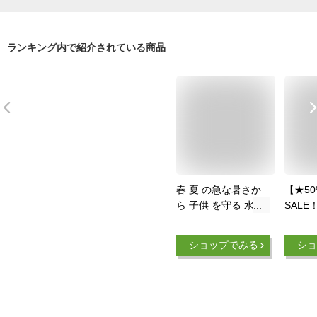
ランキング内で紹介されている商品
春 夏 の急な暑さか
【★5
ら 子供 を守る 水だ
SALE
けで 冷感持続 子ど
子 男の
も 帽子 たれ付き ひ
ンパサ
ショップでみる
ショ
んやり 涼しい 熱中
（amp
症対策 冷却機能付き
ポイン
冷える帽子 クールビ
CAP 
ット coolbit UV フラ
58cm
ップ キャップ キッ
こども