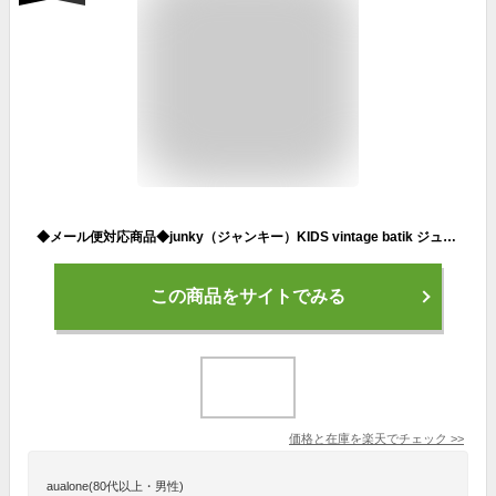
◆メール便対応商品◆junky（ジャンキー）KIDS vintage batik ジュニアキャップ（CP25A28）（サッカージャンキー/フットサル/カジュアル/レジャー/帽子/日焼け防止/接触冷感/吸汗速乾/UVカット/Claudio Pandiani/クラウディオ・パンディアーニ/子供用/キッズ）
この商品をサイトでみる
価格と在庫を
楽天
でチェック
>>
aualone(80代以上・男性)