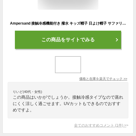
Ampersand 接触冷感機能付き 撥水 キッズ帽子 日よけ帽子 サファリハット キッズ uvカット メッシュ 夏 女の子 男の子 タレ付き 日除け付き キッズぼうし 水遊び 50cm 52cm 54cm はっ水 つば広 海 プール 水遊び 外遊び 川遊び 海水浴 アウトドア 山 保冷剤L368015
この商品をサイトでみる
価格と在庫を
楽天
でチェック
>>
りいど(40代・女性)
この商品はいかがでしょうか。接触冷感タイプなので蒸れ
にくく涼しく過ごせます。UVカットもできるのでおすす
めですよ。
全てのおすすめコメント
(
1
件)
>