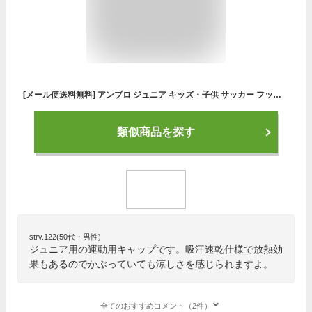
[メール便送料無料] アンブロ ジュニア キッズ・子供 サッカー フットサル 帽子 子供用 ジュニア クーリングフットボールプラクティスキャップ 子ども用 帽子 子供 涼感 冷感 UVカット 熱中症対策 暑さ対策 紫外線対策 こども ヘディングキャップ ブランド UF5SCP02J UMBRO
類似商品を探す
strv.122(50代・男性)
ジュニア用の運動用キャップです。吸汗速乾仕様で放熱効
果もあるのでかぶっていても涼しさを感じられますよ。
全てのおすすめコメント（2件）