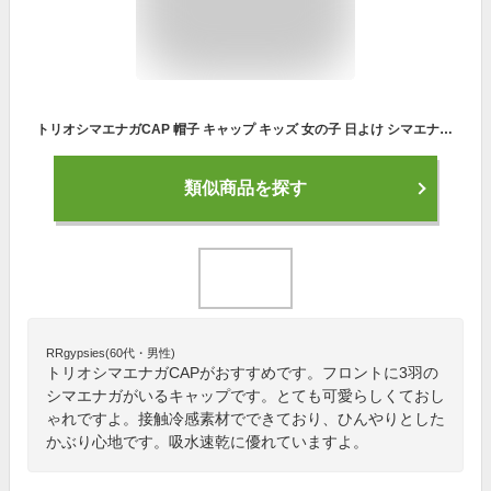
トリオシマエナガCAP 帽子 キャップ キッズ 女の子 日よけ シマエナガ トリオ ハート 接触冷感 速乾 54cm サイズ調整可能 暑さ対策 熱中症対策 猛暑対策 UV対策 親子 姉妹 かわいい おしゃれ ギフト プレゼント
類似商品を探す
RRgypsies(60代・男性)
トリオシマエナガCAPがおすすめです。フロントに3羽の
シマエナガがいるキャップです。とても可愛らしくておし
ゃれですよ。接触冷感素材でできており、ひんやりとした
かぶり心地です。吸水速乾に優れていますよ。