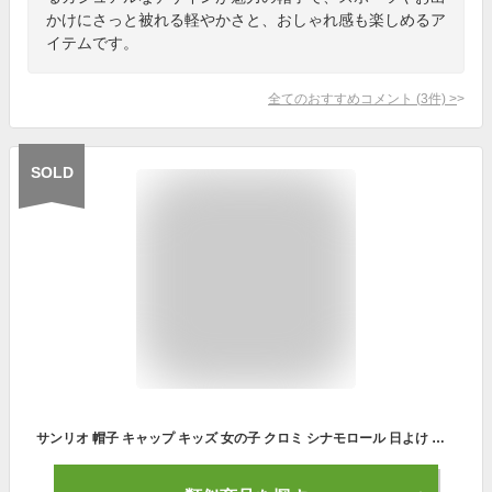
かけにさっと被れる軽やかさと、おしゃれ感も楽しめるア
イテムです。
全てのおすすめコメント
(
3
件)
>
SOLD
サンリオ 帽子 キャップ キッズ 女の子 クロミ シナモロール 日よけ 接触冷感 速乾 リボン 54cm 57.5cm サイズ調整可能 暑さ対策 熱中症対策 猛暑対策 UV対策 親子 姉妹 かわいい おしゃれ ギフト プレゼント