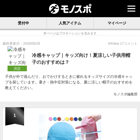
受付中
人気アイテム
マイページ
本ページはプロモーションを含みます
最終更新日：2026/05/28
64
View
17
コメント
冷感キャップ｜キッズ向け！夏涼しい子供用帽
子のおすすめは？
決定
子供が外で遊んだり、おでかけするときに被れるキッズサイズの冷感キャッ
プを探しています。暑さ・熱中症対策になる、夏に涼しい帽子のおすすめを
教えてください。
モノスポ編集部
1