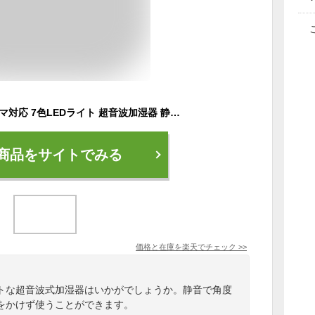
卓上加湿器 小型 アロマ対応 7色LEDライト 超音波加湿器 静音 ミニ加湿器 空焚き防止 デスク 寝室 オフィス 車用 リビング 次亜塩素酸水 対応 乾燥/花粉症対策（ホワイト）220ml大容量 上下角度調整 空気清浄機 部屋 車載 オフィス 給電式
商品をサイトでみる
価格と在庫を
楽天
でチェック
>>
トな超音波式加湿器はいかがでしょうか。静音で角度
をかけず使うことができます。