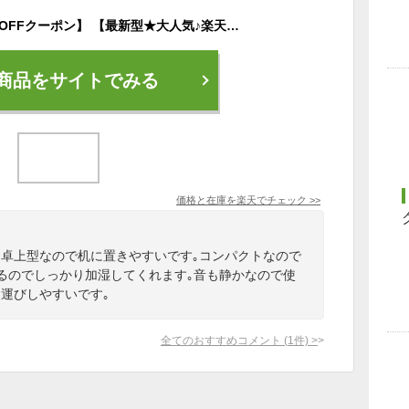
【1点15%→最大45%OFFクーポン】 【最新型★大人気♪楽天1位】 給電 充電式 加湿器 卓上加湿器 USB 小型 超音波 大容量 おしゃれ 卓上 簡単 旅行 黒 静音 除菌 電源不要 次亜塩素酸水 ベッドサイド 持ち運び 海外対応 かわいい オフィス コンパクト お手入れ不要
商品をサイトでみる
価格と在庫を
楽天
でチェック
>>
｡卓上型なので机に置きやすいです｡コンパクトなので
あるのでしっかり加湿してくれます｡音も静かなので使
運びしやすいです｡
全てのおすすめコメント
(
1
件)
>