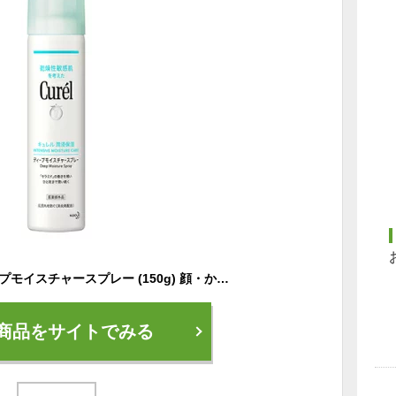
花王 キュレル ディープモイスチャースプレー (150g) 顔・からだ用 ミスト状化粧水 curel
商品をサイトでみる