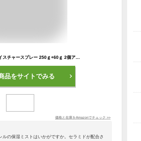
キュレル ディープモイスチャースプレー 250ｇ+60ｇ 2個アソート オンライン限定 化粧水 ミスト フェイスミスト 顔 乾燥肌 スキンケア ボディケア 基礎化粧水 持ち運び curel 花王
商品をサイトでみる
価格と在庫を
Amazon
でチェック
>>
レルの保湿ミストはいかがですか。セラミドが配合さ