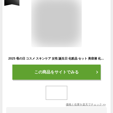
2025 母の日 コスメ スキンケア 女性 誕生日 化粧品 セット 美容液 化粧水 花以外 母親 30代 40代 50代 60代 70代 レディース おしゃれ 母 妻 記念日 無添加 おすすめ 人気 贈り物 コフレセット 箱入り 実用的 送料無料
この商品をサイトでみる
価格と在庫を
楽天
でチェック
>>