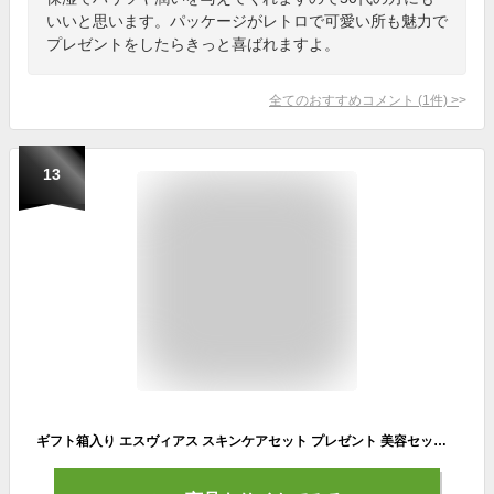
いいと思います。パッケージがレトロで可愛い所も魅力で
プレゼントをしたらきっと喜ばれますよ。
全てのおすすめコメント
(
1
件)
>
13
ギフト箱入り エスヴィアス スキンケアセット プレゼント 美容セット エイジングケア 保湿 スキンケア オールインワンジェル 美容オイル 美容クリーム 低刺激 スクワラン ギフトセット 女性 30代 40代 50代 女性誕生日 プレゼント ギフト ホワイトデーの贈り物 母の日