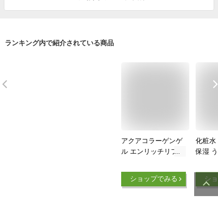
ランキング内で紹介されている商品
アクアコラーゲンゲ
化粧水
ル エンリッチリフト
保湿 
ゲル EX 50g [ 化粧水
ツヤ 化
美容液 乳液 クリー
キンケ
ショップでみる
ショ
ム オールインワンジ
しゃれ
ェル ] オールインワ
ギフト
ンゲル オールインワ
ノンパ
ンクリーム ビタミン
セラミ