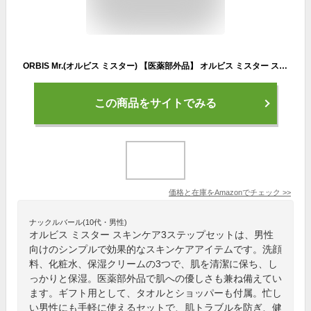
ORBIS Mr.(オルビス ミスター) 【医薬部外品】 オルビス ミスター スキンケア3ステップセット メンズ 洗顔料 化粧水 保湿クリーム (タオル・ショッパー付ギフト用) セット
この商品をサイトでみる
価格と在庫を
Amazon
でチェック
>>
ナックルバール(10代・男性)
オルビス ミスター スキンケア3ステップセットは、男性
向けのシンプルで効果的なスキンケアアイテムです。洗顔
料、化粧水、保湿クリームの3つで、肌を清潔に保ち、し
っかりと保湿。医薬部外品で肌への優しさも兼ね備えてい
ます。ギフト用として、タオルとショッパーも付属。忙し
い男性にも手軽に使えるセットで、肌トラブルを防ぎ、健