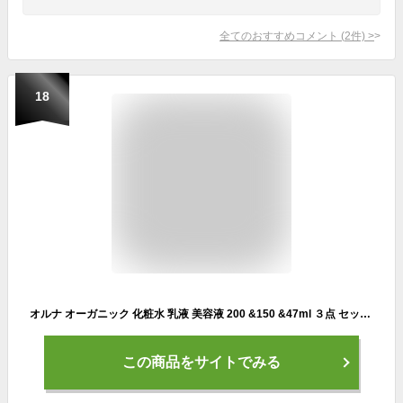
全てのおすすめコメント
(
2
件)
>
18
オルナ オーガニック 化粧水 乳液 美容液 200 &150 &47ml ３点 セット スキンケアセット ギフト 保湿 乾燥肌 用 無添加 女性 男性 肌荒れ 対策 ボタニカル な 香り 日本製
この商品をサイトでみる