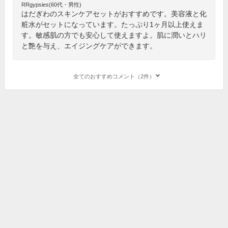
RRgypsies(60代・男性)
はだぎわのスキンケアセットがおすすめです。美容液と化
粧水がセットになっています。たっぷり1ヶ月以上使えま
す。敏感肌の方でも安心して使えますよ。肌に潤いとハリ
と艶を与え、エイジングケアができます。
全てのおすすめコメント（2件）