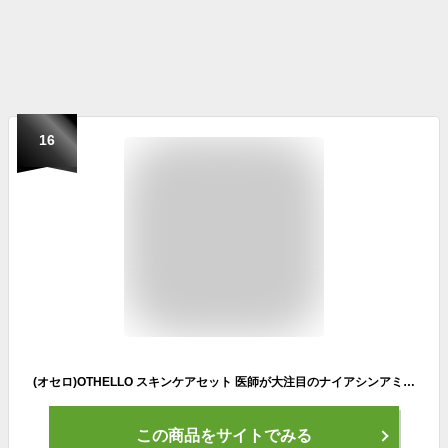
16
(オセロ)OTHELLO スキンケアセット 医師が大注目のナイアシンアミド 美白 シワ 改善 保湿 医薬部外品 エイジングケア セラミド 無添加 日本製 (化粧水・美容液・クリーム)
この商品をサイトでみる