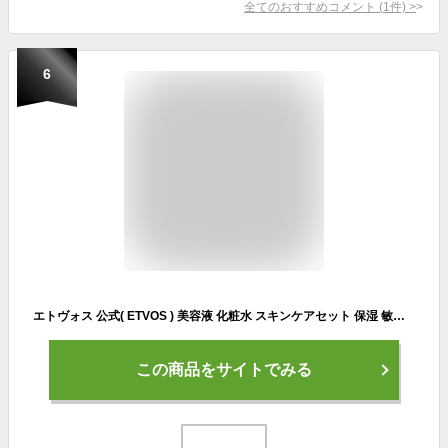
全てのおすすめコメント
(
1
件)
>
6
エトヴォス 公式( ETVOS ) 美容液 化粧水 スキンケアセット 保湿 敏感肌 乾燥肌 20代 30代 40代 50代 「アルティモイストライン2点セット」【30日間返品保証】
この商品をサイトでみる