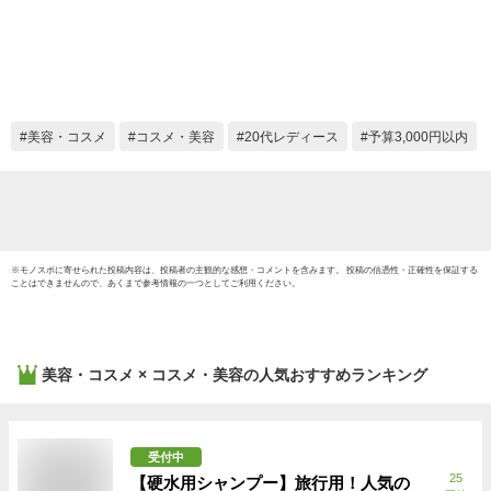
金木犀
日出荷
業日除
料】
美容・コスメ
コスメ・美容
20代レディース
予算3,000円以内
※
モノスポ
に寄せられた投稿内容は、投稿者の主観的な感想・コメントを含みます。 投稿の信憑性・正確性を保証する
ことはできませんので、あくまで参考情報の一つとしてご利用ください。
美容・コスメ × コスメ・美容
の人気おすすめランキング
受付中
25
【硬水用シャンプー】旅行用！人気の