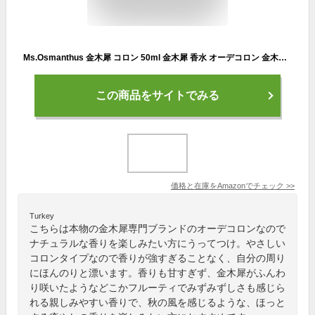
Ms.Osmanthus 金木犀 コロン 50ml 金木犀 香水 オーデコロン 金木犀の香り キンモクセイ メンズ レディース 兼用 フレグランス きんもくせい
この商品をサイトでみる
価格と在庫を
Amazon
でチェック
>>
Turkey
こちらは本物の金木犀専門ブランドのオーデコロンなので
ナチュラルな香りを楽しみたい方にうってつけ。やさしい
コロンタイプなので香りが強すぎることなく、自分の周り
にほんのりと漂います。香りも甘すぎず、金木犀がふんわ
り咲いたようなどこかフルーティでみずみずしさも感じら
れる親しみやすい香りで、秋の風を感じるような、ほっと