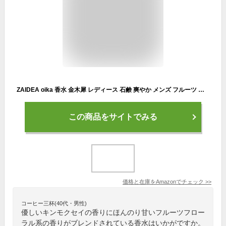
ZAIDEA oika 香水 金木犀 レディース 石鹸 爽やか メンズ フルーツ フローラル 柑橘系 サボン 甘い ムスク 30ml オードトワレ
この商品をサイトでみる
価格と在庫を
Amazon
でチェック
>>
コーヒー三杯(40代・男性)
優しいキンモクセイの香りにほんのり甘いフルーツフロー
ラル系の香りがブレンドされている香水はいかがですか。