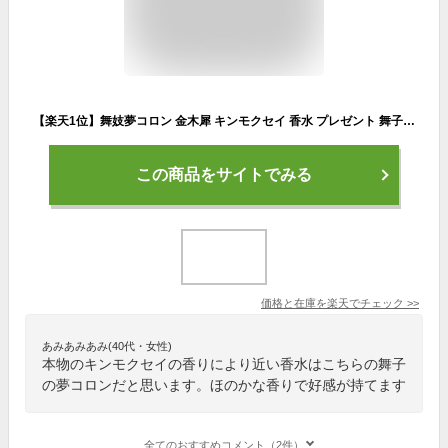
【楽天1位】舞妓夢コロン 金木犀 キンモクセイ 香水 プレゼント 舞子夢コロン 京コスメ 京都限定 オーデコロン きんもくせいの香り 金木犀の香り 女性
この商品をサイトでみる
価格と在庫を
楽天
でチェック
>>
あみあみあみ(40代・女性)
本物のキンモクセイの香りにより近い香水はこちらの舞子
の夢コロンだと思います。ほのかな香りで好感が持てます
全てのおすすめコメント（2件）