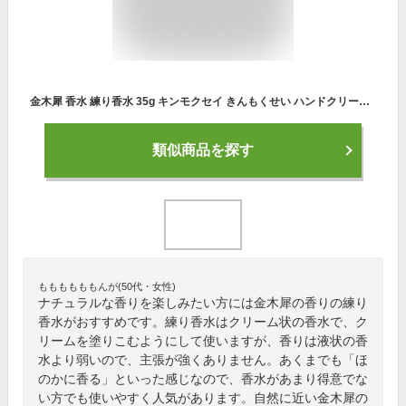
金木犀 香水 練り香水 35g キンモクセイ きんもくせい ハンドクリーム 練香水 ねり香水 レディース メンズ 兼用 日本製 お試し ギフト プレゼント 香り フレグランスバーム パフューム レディース用 男性 女性 アロマ SAKURA&NATURAL
類似商品を探す
ももももももんが(50代・女性)
ナチュラルな香りを楽しみたい方には金木犀の香りの練り
香水がおすすめです。練り香水はクリーム状の香水で、ク
リームを塗りこむようにして使いますが、香りは液状の香
水より弱いので、主張が強くありません。あくまでも「ほ
のかに香る」といった感じなので、香水があまり得意でな
い方でも使いやすく人気があります。自然に近い金木犀の