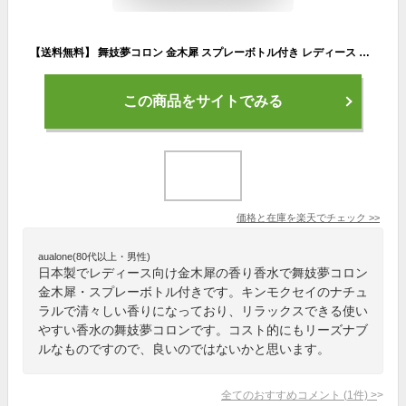
【送料無料】 舞妓夢コロン 金木犀 スプレーボトル付き レディース キンモクセイ オスマンサス 香水 フレグランス 金木犀 プレゼント ギフト
この商品をサイトでみる
価格と在庫を
楽天
でチェック
>>
aualone(80代以上・男性)
日本製でレディース向け金木犀の香り香水で舞妓夢コロン
金木犀・スプレーボトル付きです。キンモクセイのナチュ
ラルで清々しい香りになっており、リラックスできる使い
やすい香水の舞妓夢コロンです。コスト的にもリーズナブ
ルなものですので、良いのではないかと思います。
全てのおすすめコメント
(
1
件)
>