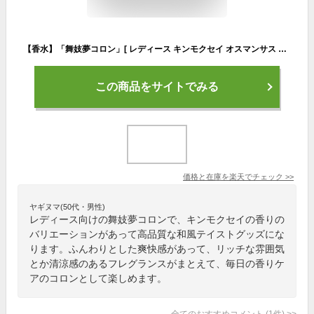
【香水】「舞妓夢コロン」[ レディース キンモクセイ オスマンサス 香水 フレグランス fragrance 金木犀 桜 さくら 梔子 くちなし バレンタイン プレゼント ギフト 京都限定 ]qk03
この商品をサイトでみる
価格と在庫を
楽天
でチェック
>>
ヤギヌマ(50代・男性)
レディース向けの舞妓夢コロンで、キンモクセイの香りの
バリエーションがあって高品質な和風テイストグッズにな
ります。ふんわりとした爽快感があって、リッチな雰囲気
とか清涼感のあるフレグランスがまとえて、毎日の香りケ
アのコロンとして楽しめます。
全てのおすすめコメント
(
1
件)
>