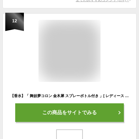
12
【香水】「 舞妓夢コロン 金木犀 スプレーボトル付き 」[ レディース キンモクセイ オスマンサス 香水 フレグランス 金木犀 プレゼント ギフト ホワイトデー お返し ギフト しのびやオリジナル ] qk03
この商品をサイトでみる