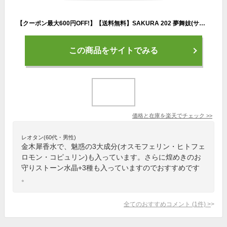
【クーポン最大600円OFF!】【送料無料】SAKURA 202 夢舞妓(サクラ 202 ユメマイコ) フェロモンフレグランス キンモクセイ(金木犀)の香りベース 30ml 香水 コロン 男女兼用 金木犀 きんもくせい 芳香
この商品をサイトでみる
価格と在庫を
楽天
でチェック
>>
レオタン(60代・男性)
金木犀香水で、魅惑の3大成分(オスモフェリン・ヒトフェ
ロモン・コピュリン)も入っています。さらに煌めきのお
守りストーン水晶+3種も入っていますのでおすすめです
。
全てのおすすめコメント
(
1
件)
>