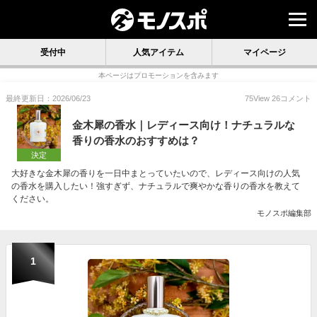
受付中
人気アイテム
マイページ
本ページはプロモーションを含みます
最終更新日：2026/06/23
75
View
26
コメント
金木犀の香水｜レディース向け！ナチュラルな
香りの香水のおすすめは？
決定
大好きな金木犀の香りを一日中まとっていたいので、レディース向けの人気
の香水を購入したい！強すぎず、ナチュラルで爽やかな香りの香水を教えて
ください。
モノスポ編集部
1