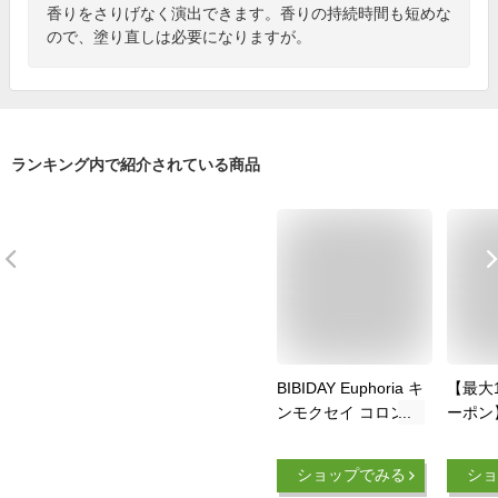
香りをさりげなく演出できます。香りの持続時間も短めな
ので、塗り直しは必要になりますが。
ランキング内で紹介されている商品
BIBIDAY Euphoria キ
【最大1
ンモクセイ コロン
ーポン
30ml ノンアルコール
QUAT
（香水）*
レ キ
ショップでみる
ショ
り N E