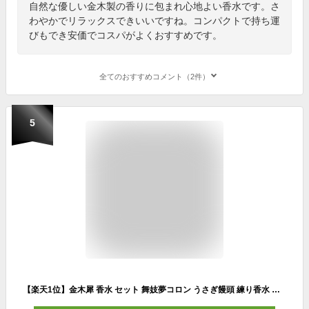
自然な優しい金木製の香りに包まれ心地よい香水です。さ
わやかでリラックスできいいですね。コンパクトで持ち運
びもでき安価でコスパがよくおすすめです。
全てのおすすめコメント（2件）
5
【楽天1位】金木犀 香水 セット 舞妓夢コロン うさぎ饅頭 練り香水 プレゼント キンモクセイ 香水 京コスメ 京都限定 オーデコロン きんもくせいの香り 金木犀の香り 女性