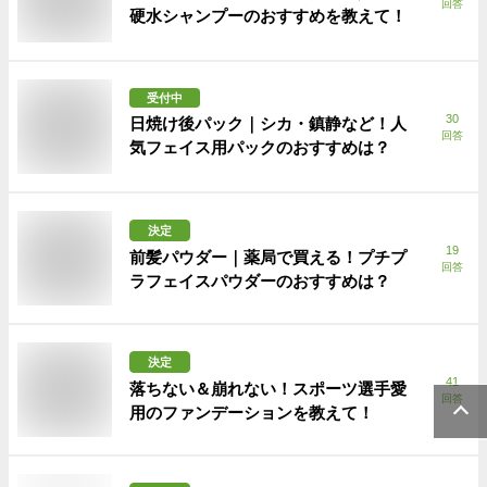
回答
硬水シャンプーのおすすめを教えて！
受付中
30
日焼け後パック｜シカ・鎮静など！人
回答
気フェイス用パックのおすすめは？
決定
19
前髪パウダー｜薬局で買える！プチプ
回答
ラフェイスパウダーのおすすめは？
決定
41
落ちない＆崩れない！スポーツ選手愛
回答
用のファンデーションを教えて！