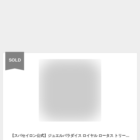
SOLD
【スパセイロン公式】ジュエルパラダイス ロイヤル ロータス トリートボール クリスマス コフレ アロマ ボディケア 限定 石鹸 固形 ハンドクリーム リップ ギフト 女性 プレゼント 華やか いい香り 蓮 乾燥 潤い しっとり スキンケアギフト