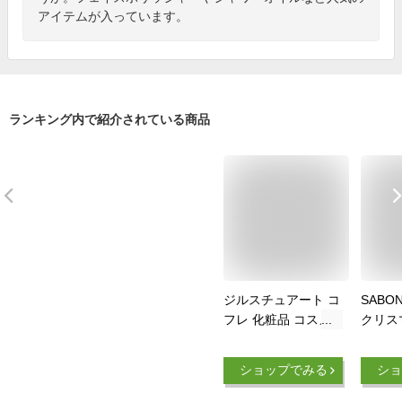
アイテムが入っています。
ランキング内で紹介されている商品
ジルスチュアート コ
SABO
フレ 化粧品 コスメ
クリス
ボディミルク ホワイ
ディケ
トフローラル クリス
ルデン
ショップでみる
ショ
タル グロウ＆フィッ
クス ミスト セット