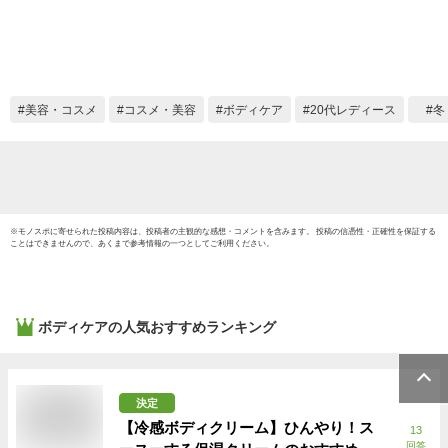
ボディケアケア 限定
美容 名入れ
JILLSTUART レディ
ース ブランド 正規
品 新品 ギフト プレ
美容・コスメ
コスメ・美容
ボディケア
20代レディース
冬
ゼント [S] クリスマ
ス ホワイトデー
※
モノスポ
に寄せられた投稿内容は、投稿者の主観的な感想・コメントを含みます。 投稿の信憑性・正確性を保証する
ことはできませんので、あくまで参考情報の一つとしてご利用ください。
ボディケア
の人気おすすめランキング
決定
【冷感ボディクリーム】ひんやり！ス
13
回答