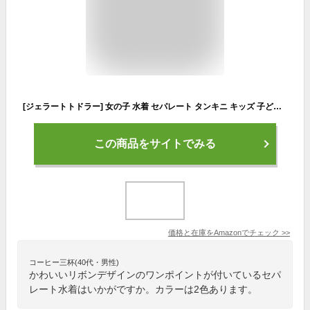
[ジェラートトドラー] 女の子 水着 セパレート タンキニ キッズ 子ども メルヘン パステル : ラベンダー 130cm
この商品をサイトでみる
価格と在庫を
Amazon
でチェック
>>
コーヒー三杯(40代・男性)
かわいいリボンデザインのワンポイントが付いているセパ
レート水着はいかがですか。カラーは2色あります。