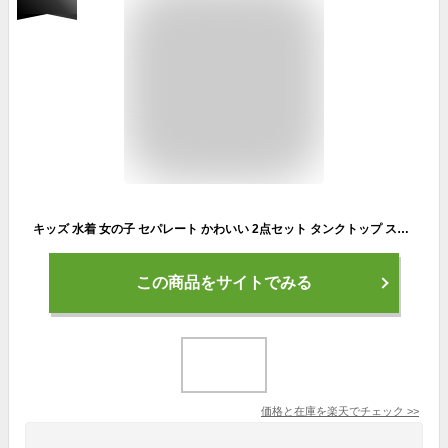
キッズ 水着 女の子 セパレート かわいい 2点セット タンクトップ スカート おしゃれ 子供 ベビー ジュニア ノースリーブ 花柄 チェック柄 フレアスカート レースアップ 日焼け対策 100cm 110cm 120cm 130cm 140cm 露出控えめ 裏地あり
この商品をサイトでみる
価格と在庫を
楽天
でチェック
>>