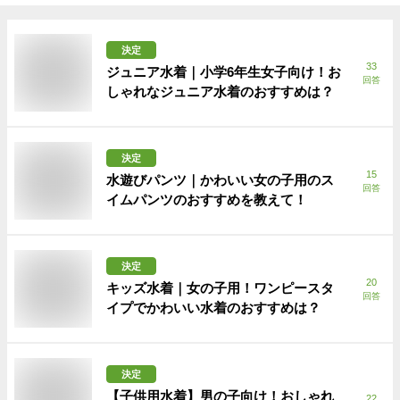
決定
33
ジュニア水着｜小学6年生女子向け！お
回答
しゃれなジュニア水着のおすすめは？
決定
15
水遊びパンツ｜かわいい女の子用のス
回答
イムパンツのおすすめを教えて！
決定
20
キッズ水着｜女の子用！ワンピースタ
回答
イプでかわいい水着のおすすめは？
決定
【子供用水着】男の子向け！おしゃれ
22