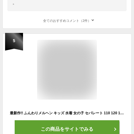
。
全てのおすすめコメント（2件）
5
最新作!! ふんわりメルヘン キッズ 水着 女の子 セパレート 110 120 130 140 100 子供 幼稚園 保育園 上下セット パステル プリンセス マーメイド タンキニ 子供水着 キッズ水着 女の子水着 かわいい おしゃれGelato toddler ジェラート 送料無料
この商品をサイトでみる