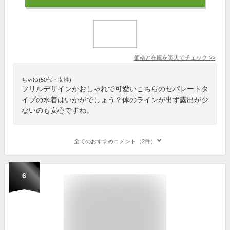
価格と在庫を
楽天
でチェック
>>
ちゃゆ(50代・女性)
フリルデザインがおしゃれで可愛いこちらのセパレートタ
イプの水着はいかがでしょう？体のラインが出ず露出が少
ないのも安心ですね。
全てのおすすめコメント（2件）
6