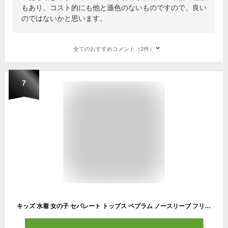
もあり、コスト的にも他と遜色のないものですので、良い
のではないかと思います。
全てのおすすめコメント（2件）
7
キッズ 水着 女の子 セパレート トップス ペプラム ノースリーブ フリルショルダー ショーツ 2点セット ドット 無地 裏地付き パッド付き 一部サイズのみ ハイウエスト 幼稚園 保育園 小学生 低学年 高学年 100 110 120 130 140 黒