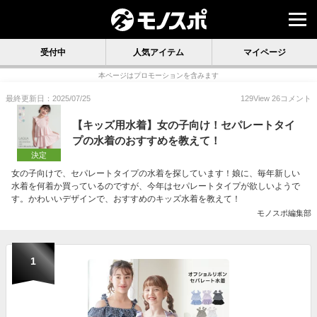
受付中
人気アイテム
マイページ
本ページはプロモーションを含みます
最終更新日：2025/07/25
129
View
26
コメント
【キッズ用水着】女の子向け！セパレートタイ
プの水着のおすすめを教えて！
決定
女の子向けで、セパレートタイプの水着を探しています！娘に、毎年新しい
水着を何着か買っているのですが、今年はセパレートタイプが欲しいようで
す。かわいいデザインで、おすすめのキッズ水着を教えて！
モノスポ編集部
1