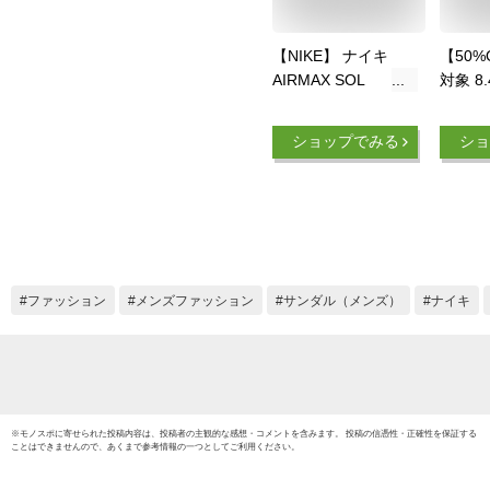
【NIKE】 ナイキ
【50
AIRMAX SOL
対象 8.
SANDAL エア マック
23:5
ス ソル サンダル
ニオン
ショップでみる
ショ
MDD9972
ル NI
イフス
Sport
スポー
緑 靴 c
ウトドア
んこ 夏
ファッション
メンズファッション
サンダル（メンズ）
ナイキ
び
※
モノスポ
に寄せられた投稿内容は、投稿者の主観的な感想・コメントを含みます。 投稿の信憑性・正確性を保証する
ことはできませんので、あくまで参考情報の一つとしてご利用ください。