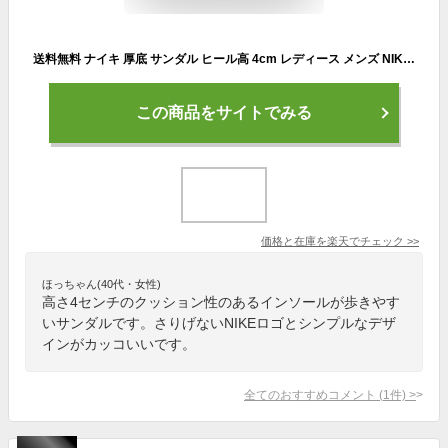
送料無料 ナイキ 厚底 サンダル ヒール高 4cm レディース メンズ NIKE カーム スライド スポーツサンダル シャワーサンダル スポサン ブラック dx4816 2025夏新作
この商品をサイトでみる
価格と在庫を
楽天
でチェック
>>
ほっちゃん(40代・女性)
高さ4センチのクッション性のあるインソールが歩きやす
いサンダルです。さりげないNIKEロゴとシンプルなデザ
インがカッコいいです。
全てのおすすめコメント
(
1
件)
>