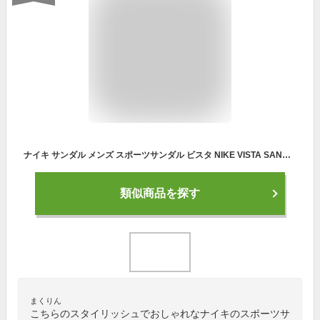
ナイキ サンダル メンズ スポーツサンダル ビスタ NIKE VISTA SANDAL DJ6605 靴 シューズ シンプル スポーツ ブランド カジュアル アウトドア 軽量 歩きやすい おしゃれ スポサン ストラップ 人気 ブラック 黒 国内正規品
類似商品を探す
まくりん
こちらのスタイリッシュでおしゃれなナイキのスポーツサ