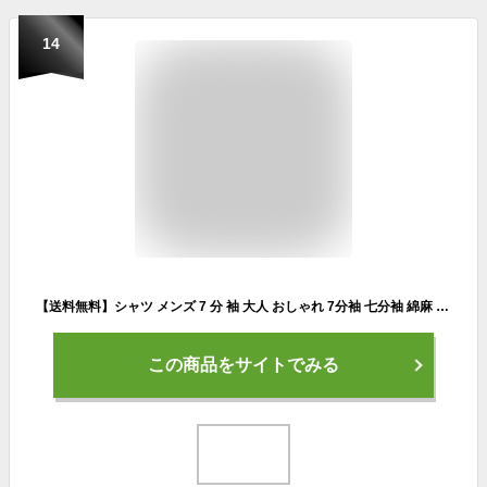
14
【送料無料】シャツ メンズ 7 分 袖 大人 おしゃれ 7分袖 七分袖 綿麻 麻シャツ トップス カジュアル 薄手 白シャツ 無地 ストライプ柄 シンプル ブランド プレゼント コットン リネン VICCI 服 父の日 春 夏 春服 夏服 ファッション メンズファッション【あす楽対応】↑
この商品をサイトでみる