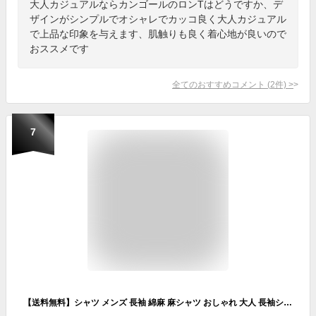
大人カジュアルならカンゴールのロンTはどうですか、デ
ザインがシンプルでオシャレでカッコ良く大人カジュアル
で上品な印象を与えます、肌触りも良く着心地が良いので
おススメです
全てのおすすめコメント
(
2
件)
>
7
【送料無料】シャツ メンズ 長袖 綿麻 麻シャツ おしゃれ 大人 長袖シャツ トップス カジュアルシャツ ブランド 薄手 無地 ストライプ柄 白 黒 ホリゾンタルカラー リネン 白シャツ 服 父の日 春 夏 CavariA 20代 30代 40代 ファッション【郵】【あす楽対応】↑