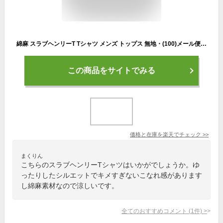
綿麻 スラブヘンリーT Tシャツ メンズ トップス 無地・(100)メール便可【Z】【237B】
この商品をサイトでみる
価格と在庫を
楽天
でチェック
>>
まくりん
こちらのスラブヘンリーTシャツはいかがでしょうか。ゆ
ったりしたシルエットでキメすぎないこなれ感があります
し綿麻素材なので涼しいです。
全てのおすすめコメント
(
1
件)
>