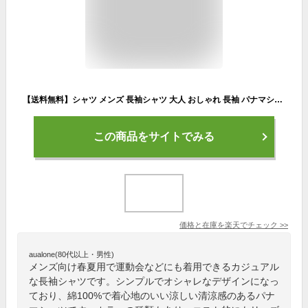
【送料無料】シャツ メンズ 長袖シャツ 大人 おしゃれ 長袖 パナマシャツ カジュアル カプリシャツ 無地 シンプル ストライプ 綿100% コットン パナマ織り 涼しい 清涼感 白 白シャツ 黒 ユニセックス 服 父の日 CavariA 春 夏 春服 夏服 ファッション【郵】【あす楽対応】↑
この商品をサイトでみる
価格と在庫を
楽天
でチェック
>>
aualone(80代以上・男性)
メンズ向け春夏用で運動会などにも着用できるカジュアル
な長袖シャツです。シンプルでオシャレなデザインになっ
ており、綿100%で着心地のいい涼しい清涼感のあるパナ