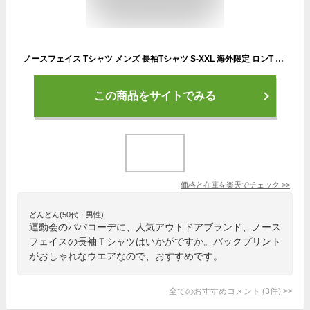
ノースフェイス Tシャツ メンズ 長袖Tシャツ S-XXL 海外限定 ロンT バックプリント ボックスロゴ Tシャツ ブランド おしゃれ 大きいサイズ コットン 綿 黒 白 グレー プリント 10代 20代 30代 40代 50代 The North Face Men's NES 2.0 Red Box T-Shirt 送料無料
この商品をサイトでみる
価格と在庫を
楽天
でチェック
>>
どんどん(50代・男性)
運動会のパパコーデに、人気アウトドアブランド、ノース
フェイスの長袖Ｔシャツはいかがですか。バックプリント
がおしゃれなウエアなので、おすすめです。
全てのおすすめコメント
(
3
件)
>