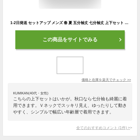
1-2日発送 セットアップ メンズ 春 夏 五分袖丈 七分袖丈 上下セット スタンドカラー vネック バンドカラー 2点セット カジュアル おしゃれ 夏 かっこいい 夏 夏服 夏物 ホワイト 白 大きいサイズ サーフ系 ビター系 涼しい 涼感 送料無料 翌日配送
この商品をサイトでみる
価格と在庫を
楽天
でチェック
>>
KUMIKAN(40代・女性)
こちらの上下セットはいかが。秋口なら七分袖も綺麗に着
用できます。Ｖネックでスッキリ見え、ゆったりして動き
やすく、シンプルで幅広い年齢層で着用できます。
全てのおすすめコメント
(
1
件)
>