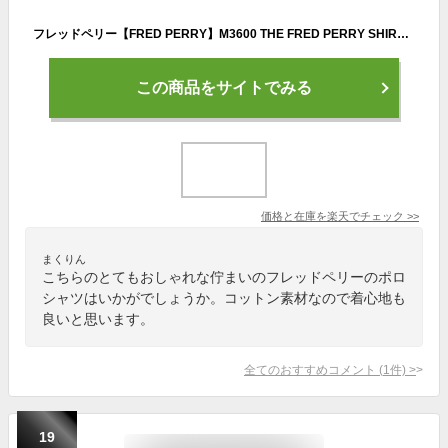
フレッドペリー【FRED PERRY】M3600 THE FRED PERRY SHIRT ポロシャツ 半袖 TEE POLOSHIRT ロゴ メンズ シンプル カジュアル コットン スポーティー【ネコポス発送】
この商品をサイトでみる
価格と在庫を
楽天
でチェック
>>
まくりん
こちらのとてもおしゃれな佇まいのフレッドペリーのポロ
シャツはいかがでしょうか。コットン素材なので着心地も
良いと思います。
全てのおすすめコメント
(
1
件)
>
19