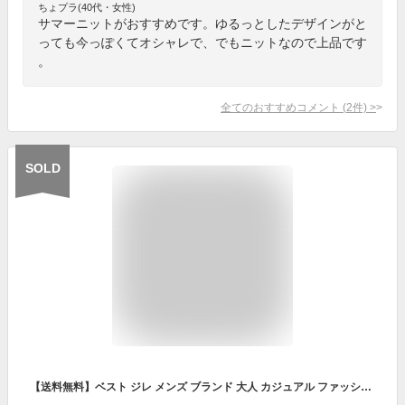
ちょプラ(40代・女性)
サマーニットがおすすめです。ゆるっとしたデザインがと
っても今っぽくてオシャレで、でもニットなので上品です
。
全てのおすすめコメント
(
2
件)
>
SOLD
【送料無料】ベスト ジレ メンズ ブランド 大人 カジュアル ファッション ノースリーブ スリーブレス ジャケット 無地 シンプル ポケット ブラック ベージュ チャコール トップス 羽織り きれいめ きれい目 レイヤード M L CavariA キャバリア【郵】【あす楽対応】