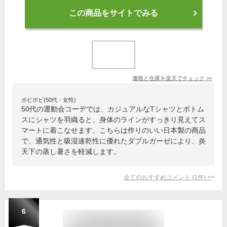
この商品をサイトでみる
価格と在庫を
楽天
でチェック
>>
ポピポピ(50代・女性)
50代の運動会コーデでは、カジュアルなTシャツとボトム
スにシャツを羽織ると、身体のラインがすっきり見えてス
マートに着こなせます。こちらは作りのいい日本製の商品
で、通気性と吸湿速乾性に優れたダブルガーゼにより、炎
天下の蒸し暑さを軽減します。
全てのおすすめコメント
(
1
件)
>
6