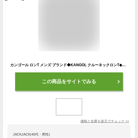
カンゴール ロンT メンズ ブランド◆KANGOL クルーネックロンT◆長袖Tシャツ クルーネック ロングtシャツ 春服 秋服 無地 カットソー 長袖 おしゃれ ワンポイント ティーシャツ サーフ系 ペアルック 白 黒
この商品をサイトでみる
価格と在庫を
楽天
でチェック
>>
JACKJACK(40代・男性)