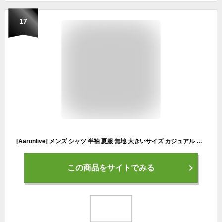
17
[Aaronlive] メンズ シャツ 半袖 夏服 無地 大きいサイズ カジュアル オシャレ おしゃれ ゆったり シンプル 軽い 柔らかい 人気 服 シャツ メンズ gray 3XL
この商品をサイトでみる