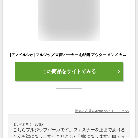
[アスペルシオ] フルジップ 立襟 パーカー お洒落 アウター メンズ カッコいい ストリート系 長袖パーカー スポーツウェア スタンドカラー チャック付き フーディー ウィンドブレーカー フード付き マウンテンパーカー ウインドブレーカー ブルゾン パーカ ヒップホップ ファッション ベーシック デザイン 上着 ジャンパー カジュアルジャケット ジャケット ナイロンパーカー (L) ネイビー
この商品をサイトでみる
価格と在庫を
Amazon
でチェック
>>
まいな(50代・女性)
こちらフルジップパーカです。ファスナーを上まであげる
と立ち襟になり、すっきりとした印象になります。白ティ