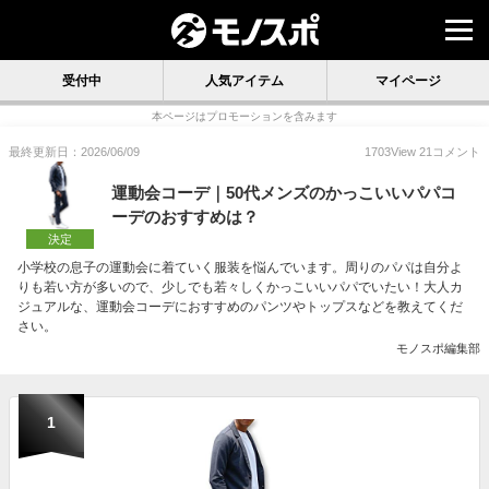
受付中
人気アイテム
マイページ
本ページはプロモーションを含みます
最終更新日：2026/06/09
1703
View
21
コメント
運動会コーデ｜50代メンズのかっこいいパパコ
ーデのおすすめは？
決定
小学校の息子の運動会に着ていく服装を悩んでいます。周りのパパは自分よ
りも若い方が多いので、少しでも若々しくかっこいいパパでいたい！大人カ
ジュアルな、運動会コーデにおすすめのパンツやトップスなどを教えてくだ
さい。
モノスポ編集部
1