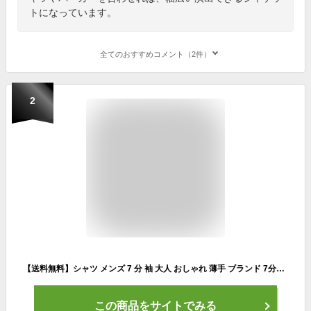
トになっています。
全てのおすすめコメント（2件）
2
【送料無料】シャツ メンズ 7 分 袖 大人 おしゃれ 薄手 ブランド 7分袖 七分袖 7分丈 七分丈 綿麻 麻シャツ カジュアルシャツ 無地 ストライプ 白シャツ シンプル リネン ホワイト CavariA 服 父の日 春 夏 春服 夏服 ファッション メンズファッション【あす楽対応】↑↑
この商品をサイトでみる