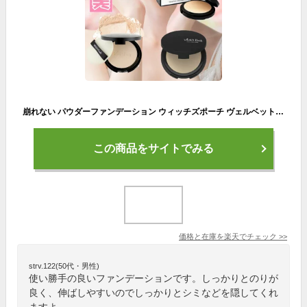
崩れない パウダーファンデーション ウィッチズポーチ ヴェルベットトゥーウェイケーキ パフ付 12g ウォータープルーフ パウダー ファンデーション 下地不要 カバー力 ミネラル マスクにつかない ミニ サイズ 韓国コスメ 化粧品 長持ち 落ちにくい
この商品をサイトでみる
価格と在庫を
楽天
でチェック
>>
strv.122(50代・男性)
使い勝手の良いファンデーションです。しっかりとのりが
良く、伸ばしやすいのでしっかりとシミなどを隠してくれ
ますよ。