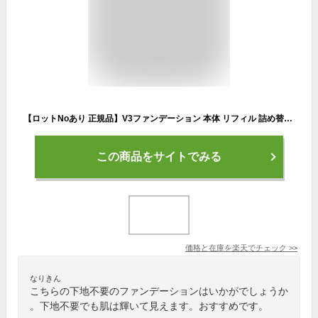
【ロットNoあり 正規品】V3ファンデーション 本体 リフィル 詰め替え 15g エキサイティング シャイニング ブリリアント インテリジェント SPICARE スピケア クッションファンデーション セットアップパウダー キキ＆ララ 下地不要 リフィル ツヤ 韓国コスメ 送料無料
この商品をサイトでみる
価格と在庫を
楽天
でチェック
>>
なりきん
こちらの下地不要のファンデーションはいかがでしょうか
。下地不要でも肌は輝いて見えます。おすすめです。