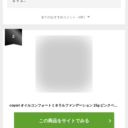
全てのおすすめコメント（4件）
2
coyori オイルコンフォートミネラルファンデーション 15g ピンクベージュ (約2か月分) 《クリームファンデ 新商品 石鹸で落とせる ミネラル ファンデーション UVカット SPF46/PA+++ ツヤ美肌 下地不要 時短コスメ プレゼント ツヤ肌 ファンデ コヨリ こより》
この商品をサイトでみる