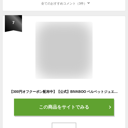
全てのおすすめコメント（3件）
7
【300円オフクーポン配布中】【公式】BIVABOO ベルベットジュエルクッション 本品 / 崩れない セミマット カバー力 クッションファンデ 高カバー 保湿 乾燥 クッションファンデーション 10代 20代 30代 40代 韓国コスメ 下地不要
この商品をサイトでみる