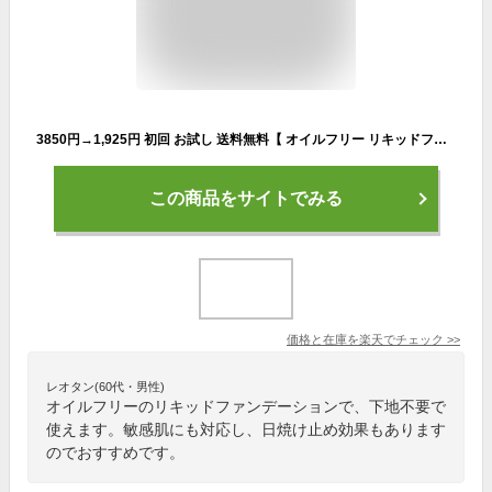
3850円→1,925円 初回 お試し 送料無料【 オイルフリー リキッドファンデーション 】30ml ベルリッチ化粧品 水溶性 BBクリーム ファンデーション 敏感肌 ナチュラル 自然 美容液 時短 簡単 下地不要 日焼け止め
この商品をサイトでみる
価格と在庫を
楽天
でチェック
>>
レオタン(60代・男性)
オイルフリーのリキッドファンデーションで、下地不要で
使えます。敏感肌にも対応し、日焼け止め効果もあります
のでおすすめです。