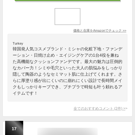
価格と在庫を
Amazon
でチェック
>>
Turkey
韓国発人気コスメブランド・ミシャの化粧下地・ファンデ
ーション・日焼け止め・エイジングケアの1台4役を兼ね
た高機能なクッションファンデです。最大の魅力は圧倒的
なカバー力！シミや毛穴といった大人の肌悩みをしっかり
隠して陶器のようなセミマット肌に仕上げてくれます。さ
らに厚塗り感が出にくいのに崩れにくい設計で長時間メイ
クもしっかりキープでき、プチプラで時短も叶う頼れるア
イテムです！
全てのおすすめコメント
(
2
件)
>
17