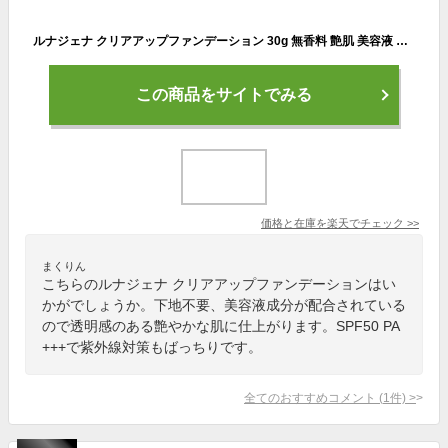
ルナジェナ クリアアップファンデーション 30g 無香料 艶肌 美容液 クリーム 下地不要 トーンアップ ファンデーション SPF50 PA+++ 1品7役（美容液 クリーム 紫外線カット 化粧下地 コントロールカラー ファンデーション コンシーラー）公式
この商品をサイトでみる
価格と在庫を
楽天
でチェック
>>
まくりん
こちらのルナジェナ クリアアップファンデーションはい
かがでしょうか。下地不要、美容液成分が配合されている
ので透明感のある艶やかな肌に仕上がります。SPF50 PA
+++で紫外線対策もばっちりです。
全てのおすすめコメント
(
1
件)
>