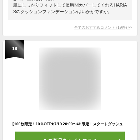
肌にしっかりフィットして長時間カバーしてくれるHARIA
Sのクッションファンデーションはいかがですか。
全てのおすすめコメント
(
19
件)
>
18
【100枚限定！10％OFF★7/19 20:00〜4H限定！スタートダッシュクーポン】 【累計販売本数144万本突破】 【マナラ公式】 BBリキッドバー（SPF35 PA+++） 7g ファンデーション ファンデ MANARA 標準 明るめ ベースメイク 時短 乾燥 1本6役 下地不要 日焼け止め 美容液 化粧