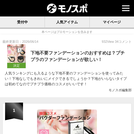
受付中
人気アイテム
マイページ
本ページはプロモーションを含みます
最終更新日：2026/06/14
932
View
34
コメント
下地不要ファンデーションのおすすめは？プチ
プラのファンデーションが欲しい！
決定
人気ランキングにも入るような下地不要のファンデーションを使ってみた
い！下地なしでもきれいにメイクできるでしょうか？下地がいらないタイプ
は初めてなのでプチプラ価格のコスメがいいです！
モノスポ編集部
1