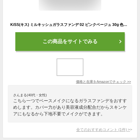
KiSS(キス) ミルキッシュガラスファンデ 02 ピンクベージュ 30g 色ムラ・毛穴カバー SPF34・PA++ 美容液成分配合
この商品をサイトでみる
価格と在庫を
Amazon
でチェック
>>
さんまる(40代・女性)
こちら一つでベースメイクになるガラスファンデをおすす
めします。カバー力があり美容液成分配合だからスキンケ
アにもなるから下地不要でメイクができます。
全てのおすすめコメント
(
1
件)
>