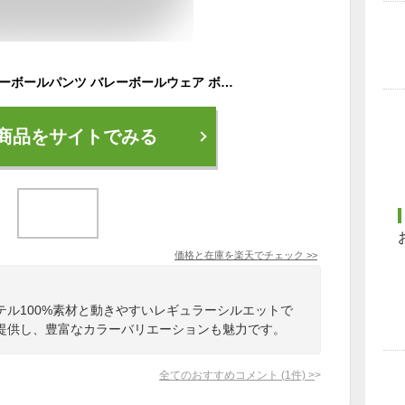
デサント メンズ バレーボールパンツ バレーボールウェア ボトムス パンツ ゲームパンツ ハーフパンツ ユニフォーム トレーニングウエア ホワイト 白 ブラック 黒 ネイビー ブルー レッド 青 赤 送料無料 DESCENTE DSP6704B
商品をサイトでみる
価格と在庫を
楽天
でチェック
>>
テル100%素材と動きやすいレギュラーシルエットで
提供し、豊富なカラーバリエーションも魅力です。
全てのおすすめコメント
(
1
件)
>