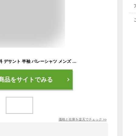
GW中も発送■送料無料 デサント 半袖 バレーシャツ メンズ ユニセックス DESCENTE バレーボールウェア バレーボールシャツ トップス スポーツウエア 男性 大きいサイズ Tシャツ 練習着 服 ブランド アパレル/DV5SHT02U
商品をサイトでみる
価格と在庫を
楽天
でチェック
>>