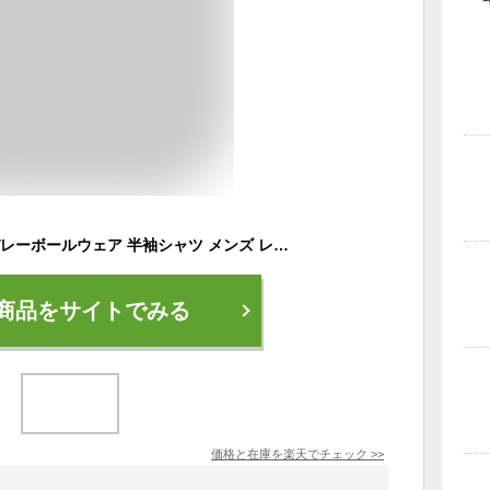
ファイテン phiten バレーボールウェア 半袖シャツ メンズ レディース RAKUシャツ 半袖 3124JG58400 【メール便可】 sc
商品をサイトでみる
価格と在庫を
楽天
でチェック
>>