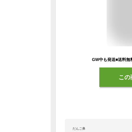
この
だんご鼻