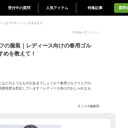
受付中の質問
人気アイテム
特集記事
質問
ージはプロモーションを含みます
93
View
23
コメント
ルフの服装｜レディース向けの春用ゴル
すめを教えて！
にはどのようなものがあるでしょうか？春用ゴルフウェアの
9度程度を想定しています！レディース向けのおしゃれなも
モノスポ編集部