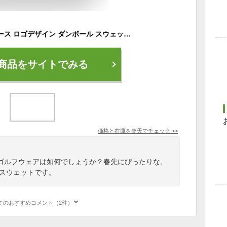
キャロウェイ レディース ロゴデザイン ダンボール スウェット 長袖 Vガゼット プルオーバー パーカー C24117203 ゴルフウェア [2024年春夏モデル 50％OFF] 特価 [有賀園ゴルフ]
商品をサイトでみる
価格と在庫を
楽天
でチェック
>>
ゴルフウェアは如何でしょうか？春先にぴったりな、
いスウェットです。
てのおすすめコメント（2件）