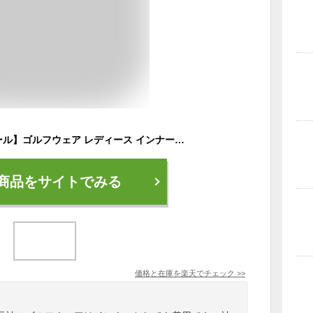
【在庫売り尽くしセール】ゴルフウェア レディース インナー 長袖 ゴルフインナー LADYS おしゃれ ゴルフ テニス スポーツウエア トップス 春 秋 冬 プレゼント ギフト
商品をサイトでみる
価格と在庫を
楽天
でチェック
>>