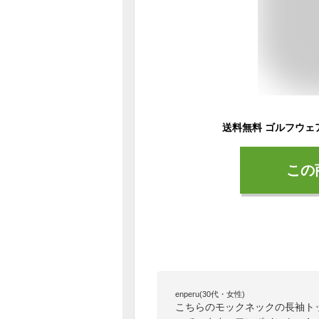
この
enperu(30代・女性)
こちらのモックネックの長袖ト