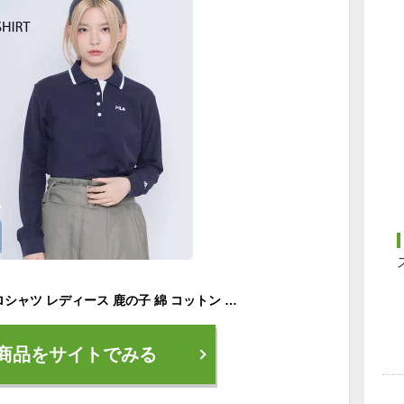
FILA フィラ 長袖 ポロシャツ レディース 鹿の子 綿 コットン ドライ 吸汗速乾 ボタンダウン 無地 ワンポイントロゴ スポーツブランド ゴルフウェア おしゃれ かわいい カジュアル 黒 白 紺 大人 学生 女性 トップス 春 秋 冬 プレゼント
商品をサイトでみる