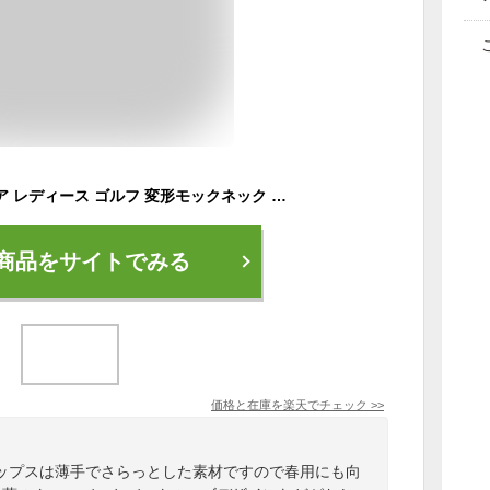
送料無料 ゴルフウェア レディース ゴルフ 変形モックネック ポロシャツ ハイネック 長袖 ストレッチ 伸縮 トップス 無地 切替 カットソー おしゃれ かわいい 韓国系 春夏 秋冬 MC ゆうパケ
商品をサイトでみる
価格と在庫を
楽天
でチェック
>>
ップスは薄手でさらっとした素材ですので春用にも向