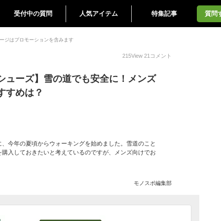
受付中の質問
人気アイテム
特集記事
質問
ージはプロモーションを含みます
215
View
21
コメント
シューズ】雪の道でも安全に！メンズ
すすめは？
に、今年の夏頃からウォーキングを始めました。雪道のこと
を購入しておきたいと考えているのですが、メンズ向けでお
モノスポ編集部