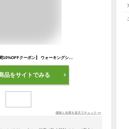
【1月1日0時〜120時間10%OFFクーポン】 ウォーキングシューズ メンズ ミドルカット スニーカー 幅広 4E ワイド ゲイナー GN0145 防水 ピンスパイク ガラス繊維 セラミック配合ソール ひも靴 内側ファスナー付き アーチサポートインソール ミッドカット 雨の日 雪の日
商品をサイトでみる
価格と在庫を
楽天
でチェック
>>