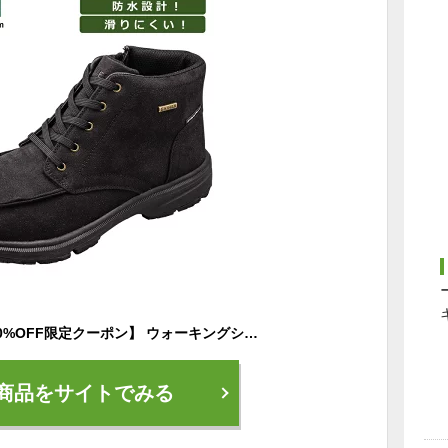
【1月5日23:59まで10%OFF限定クーポン】 ウォーキングシューズ メンズ ミドルカット スニーカー 幅広 4E ワイド ゲイナー GN0147 防水 ピンスパイク ガラス繊維 セラミック配合ソール ひも靴 内側ファスナー付き アーチサポートインソール ミッドカット 雨の日 雪の日
商品をサイトでみる