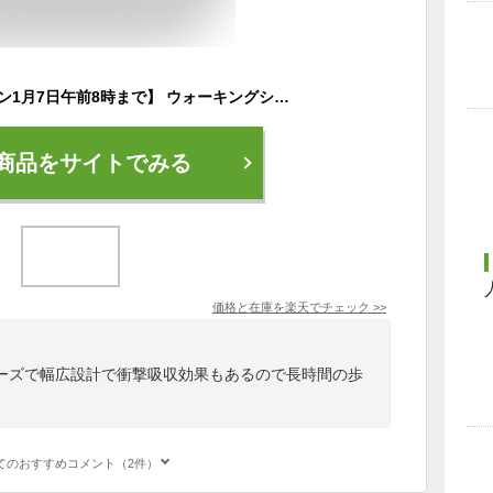
【最大5%OFFクーポン1月7日午前8時まで】 ウォーキングシューズ 雨の日 雪の日 靴 防水 カジュアルシューズ ウォーキング スニーカー 幅広 ワイド 衝撃吸収 メンズ スニーカー ひも靴 内ファスナー付き 4E ゲイナー GN0143 防水 アウトドア 靴
商品をサイトでみる
価格と在庫を
楽天
でチェック
>>
ーズで幅広設計で衝撃吸収効果もあるので長時間の歩
てのおすすめコメント（2件）