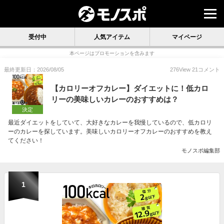
受付中
人気アイテム
マイページ
本ページはプロモーションを含みます
最終更新日：2026/08/05
276
View
21
コメント
【カロリーオフカレー】ダイエットに！低カロ
リーの美味しいカレーのおすすめは？
決定
最近ダイエットをしていて、大好きなカレーを我慢しているので、低カロリ
ーのカレーを探しています。美味しいカロリーオフカレーのおすすめを教え
てください！
モノスポ編集部
1