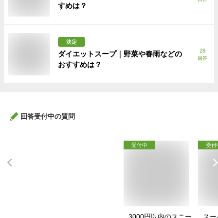
すめは？
決定
28
ダイエットスープ｜野菜や春雨などの
回答
おすすめは？
回答受付中の質問
受付中
受付
3000円以内のスニー
スー