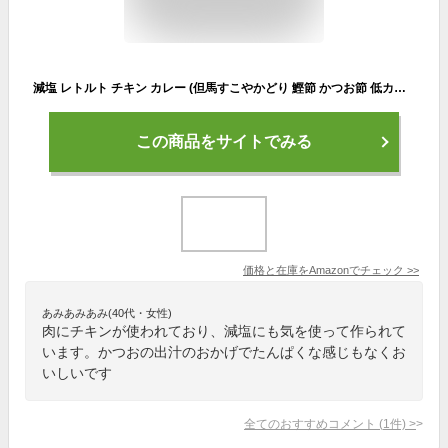
減塩 レトルト チキン カレー (但馬すこやかどり 鰹節 かつお節 低カロリー)減塩食品
この商品をサイトでみる
価格と在庫を
Amazon
でチェック
>>
あみあみあみ(40代・女性)
肉にチキンが使われており、減塩にも気を使って作られて
います。かつおの出汁のおかげでたんぱくな感じもなくお
いしいです
全てのおすすめコメント
(
1
件)
>