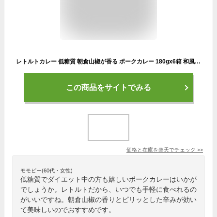
レトルトカレー 低糖質 朝倉山椒が香る ポークカレー 180gx6箱 和風 糖質 常温保存 本枯鰹 さんしょう 三田ポーク 兵庫県 低カロリー 仕送り プレゼント 贈り物 御歳暮 健康志向 ご当地 キャンプ キャンプ飯 アウトドア ギフト 買い回り 福袋 訳あり
この商品をサイトでみる
価格と在庫を
楽天
でチェック
>>
モモピー(60代・女性)
低糖質でダイエット中の方も嬉しいポークカレーはいかが
でしょうか。レトルトだから、いつでも手軽に食べれるの
がいいですね。朝倉山椒の香りとピリッとした辛みが効い
て美味しいのでおすすめです。