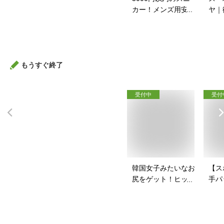
カー！メンズ用安い
ヤ｜
スニーカーのおすす
イク
めは？
すす
もうすぐ終了
受付中
受付
韓国女子みたいなお
【ス
尻をゲット！ヒップ
手パ
パッドのおすすめ
ース
は？
を教