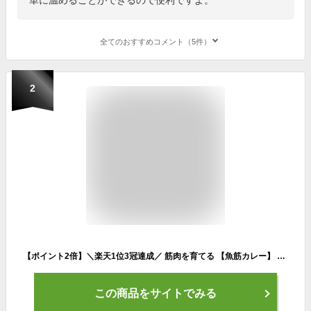
全てのおすすめコメント（5件）
2
【ポイント2倍】＼楽天1位3冠達成／ 筋肉を育てる 【魚筋カレー】 高タンパク 低脂質 2個〜30個 たんぱく質 30.8g 【送料無料】 スケトウダラ 魚 鶏胸肉 低カロリー カレーライス レトルト ダイエット 筋トレ 筋肉 ボディメイク PFCバランス
この商品をサイトでみる