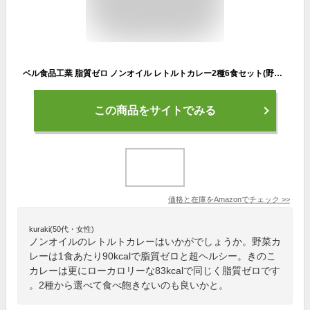
ベル食品工業 脂質ゼロ ノンオイル レトルトカレー2種6食セット(野菜 きのこ) お誕生日 お中元 父の日 6食 (x 1)
この商品をサイトでみる
価格と在庫を
Amazon
でチェック
>>
kuraki(50代・女性)
ノンオイルのレトルトカレーはいかがでしょうか。野菜カ
レーは1食あたり90kcalで脂質ゼロと超ヘルシー。きのこ
カレーは更にローカロリーな83kcalで同じく脂質ゼロです
。2種から選べて食べ飽きないのも良いかと。