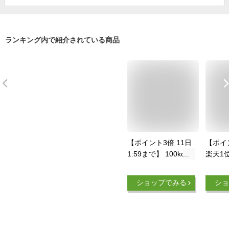
ランキング内で紹介されている商品
【ポイント3倍 11日
【ポイ
1:59まで】 100kcal
楽天1
レトルト 12食 健康
肉を育
食品 ギフト ダイエ
レー】
ショップでみる
ショ
ット食品 置き換え
低脂質 
ダイエット 塩分 2g
んぱく質
ローカロリー こんに
料無料
ゃく麺 こんにゃく米
ラ 魚 