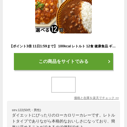
【ポイント3倍 11日1:59まで】 100kcal レトルト 12食 健康食品 ギフト ダイエット食品 置き換え ダイエット 塩分 2g ローカロリー こんにゃく麺 こんにゃく米 カレー ライス レトルトカレー ご飯 低カロリー 低糖質 こんにゃく麺 糖質制限 送料無料 【336003】
この商品をサイトでみる
価格と在庫を
楽天
でチェック
>>
strv.122(50代・男性)
ダイエットにぴったりのローカロリーカレーです。レトル
トタイプでありながら本格的なおいしさになっており、簡
単に温めることができるので便利ですよ。