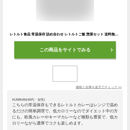
レトルト食品 常温保存 詰め合わせ レトルトご飯 惣菜セット 送料無料 大塚食品 マイサイズ 10種 まとめ買い インスタント食品 あす楽 レンジで簡単 非常食 防災 備蓄 低カロリー 仕送り 夜食 カレー ハヤシ 親子丼 中華丼 麻
この商品をサイトでみる
価格と在庫を
楽天
でチェック
>>
KUMIKAN(40代・女性)
こちらの常温保存もできるレトルトカレーはレンジで温め
るだけの簡単調理で、低カロリーなのでダイエット中の方
にも。欧風カレーやキーマカレーなど種類も豊富で、低カ
ロリーながら濃厚でコクも楽しめます。