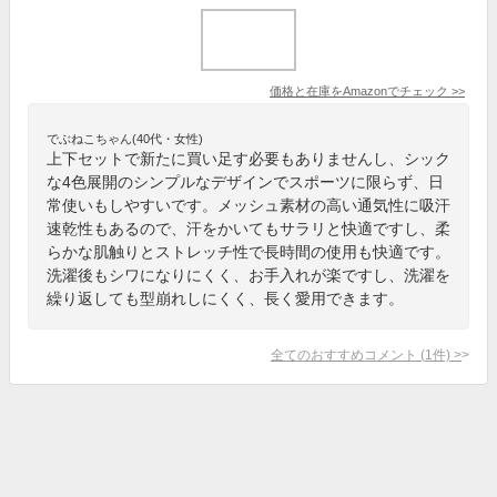
価格と在庫を
Amazon
でチェック
>>
でぶねこちゃん(40代・女性)
上下セットで新たに買い足す必要もありませんし、シック
な4色展開のシンプルなデザインでスポーツに限らず、日
常使いもしやすいです。メッシュ素材の高い通気性に吸汗
速乾性もあるので、汗をかいてもサラリと快適ですし、柔
らかな肌触りとストレッチ性で長時間の使用も快適です。
洗濯後もシワになりにくく、お手入れが楽ですし、洗濯を
繰り返しても型崩れしにくく、長く愛用できます。
全てのおすすめコメント
(
1
件)
>