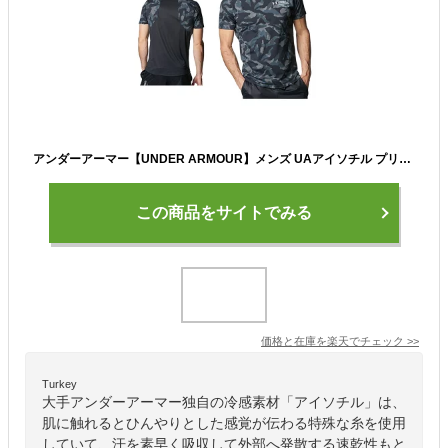
アンダーアーマー【UNDER ARMOUR】メンズ UAアイソチル プリント ショートスリーブ Tシャツ 1384792 2024春夏 (男性用/半袖シャツ/トップス/トレーニングシャツ/スポーツウェア/吸汗速乾)
この商品をサイトでみる
価格と在庫を
楽天
でチェック
>>
Turkey
大手アンダーアーマー独自の冷感素材「アイソチル」は、
肌に触れるとひんやりとした感覚が伝わる特殊な糸を使用
していて、汗を素早く吸収して外部へ発散する速乾性もと