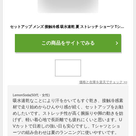
セットアップ メンズ 接触冷感 吸水速乾 夏 ストレッチ ショーツ Tシャツ 伸縮 清涼 涼感 涼しい T400 DRY COOL UVカット 紫外線 ポリエステル ハーフパンツ ドライストレッチ カットソー setup
この商品をサイトでみる
価格と在庫を
楽天
でチェック
>>
LemonSoda(50代・女性)
吸水速乾なことにより汗をかいてもすぐ乾き、接触冷感素
材で走り始めからひんやり感が続く、セットアップをお勧
めしたいです。ストレッチ性が高く腕振りや脚の動きを妨
げず、軽い着心地で長距離でも疲れにくいと思います。U
Vカットで日差しの強い日も安心ですし、Tシャツとショ
ーツの組み合わせは夏のランニングに使いやすいです。