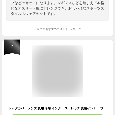
ブなどのセットになります。レギンスなどを踏まえて本格
的なアスリート風にアレンジでき、おしゃれなスポーツス
タイルのウェアセットです。
全てのおすすめコメント（2件）
7
レッグカバー メンズ 夏用 冷感 インナー ストレッチ 夏用インナー ワーク マン 接触冷感 UVカット 暑さ対策 村上被服 HOOH 284 作業着 作業服 ストレッチ ゴルフ スポーツ ロードバイク 釣り バスケ スポーツウェア レッグインナー 人気 おすすめ コンプレッション 作業用