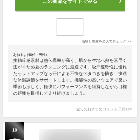
この商品をサイトでみる
価格と在庫を
楽天
でチェック
>>
あねるよ(40代・男性)
接触冷感素材は熱伝導率が高く、肌から生地へ熱を素早く
逃がすため夏のランニングに最適です。吸汗速乾性に優れ
たセットアップなら汗による不快なベタつきを防ぎ、快適
な体温調節をサポートします。機能性の高いウェアで暑い
季節も涼しく、軽快にパフォーマンスを維持しながら目標
の距離を目指して走り続けましょう。
全てのおすすめコメント
(
1
件)
>
10