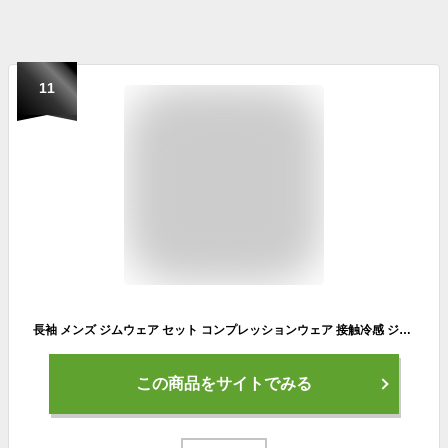
11
長袖 メンズ ジムウェア セット コンプレッションウェア 接触冷感 ジャージ セットアップ 吸水速乾 春 上下セット 運動着 ランニングウェア 【4点セット】 ウェア トレーニングウェア ウォーキング ストレッチ おしゃれ トレーニングウェア 夏 秋 冬 スポーツウェア
この商品をサイトでみる