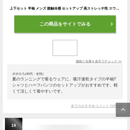
上下セット 半袖 メンズ 接触冷感 セットアップ 高ストレッチ性 スウェット メンズ ランニングウェア スポーツ ルームウェア 涼しい 半袖 薄手 Tシャツ パンツ 部屋着 ゆったり 夏服
この商品をサイトでみる
価格と在庫を
楽天
でチェック
>>
ポポロろ(40代・女性)
夏のランニングで着るウェアに、吸汗速乾タイプの半袖T
シャツとハーフパンツのセットアップがおすすめです。軽
くて涼しくて着やすいです。
全てのおすすめコメント
(
1
件)
>
19