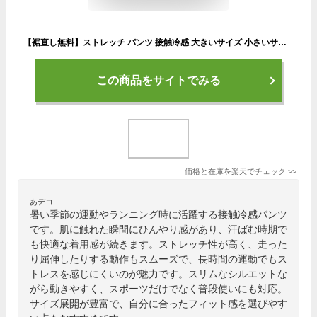
【裾直し無料】ストレッチ パンツ 接触冷感 大きいサイズ 小さいサイズ【suso】【G】[スポーツウェア ゴルフウェアゴルフパンツ メンズ ゴルフウェア スキニーパンツ チノパン チノパンツ 伸縮 スリム ボトムス 大きいサイズあり 春夏 ズボン 人気 おしゃれ ネコポス]
この商品をサイトでみる
価格と在庫を
楽天
でチェック
>>
あデコ
暑い季節の運動やランニング時に活躍する接触冷感パンツ
です。肌に触れた瞬間にひんやり感があり、汗ばむ時期で
も快適な着用感が続きます。ストレッチ性が高く、走った
り屈伸したりする動作もスムーズで、長時間の運動でもス
トレスを感じにくいのが魅力です。スリムなシルエットな
がら動きやすく、スポーツだけでなく普段使いにも対応。
サイズ展開が豊富で、自分に合ったフィット感を選びやす