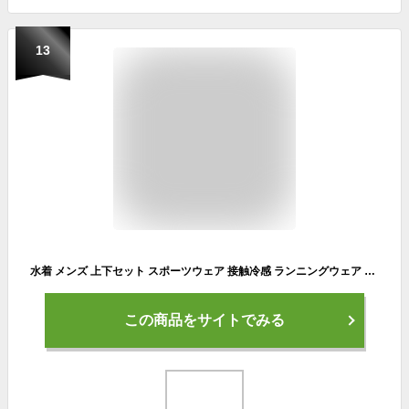
13
水着 メンズ 上下セット スポーツウェア 接触冷感 ランニングウェア メンズ水着 速乾 セパレート 日焼け防止 スポーツ フィットネス 半袖 水陸両用 UVカット 体型カバー 男性 フィットネスウェア ビーチ プール 海 ランニング 送料無料
この商品をサイトでみる