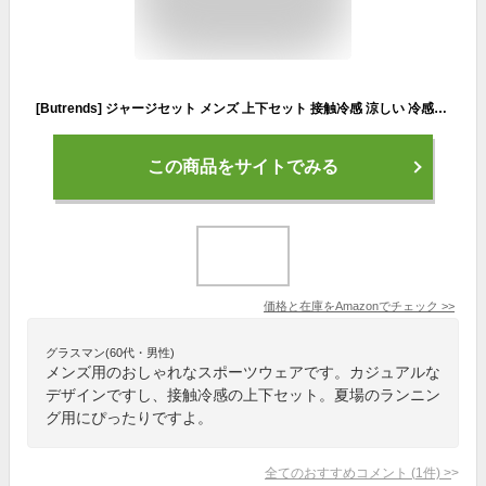
[Butrends] ジャージセット メンズ 上下セット 接触冷感 涼しい 冷感パンツ 速乾 夏服 半袖 上下 セット セットアップ 大きいサイズ tシャツ ゆったり スウェット メンズ 上下 カジュアル おしゃれ スポーツウェア orange/khaki 5XL
この商品をサイトでみる
価格と在庫を
Amazon
でチェック
>>
グラスマン(60代・男性)
メンズ用のおしゃれなスポーツウェアです。カジュアルな
デザインですし、接触冷感の上下セット。夏場のランニン
グ用にぴったりですよ。
全てのおすすめコメント
(
1
件)
>