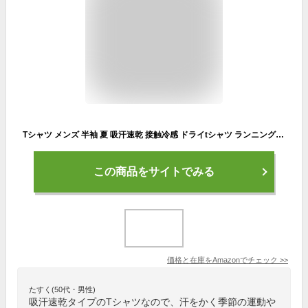
Tシャツ メンズ 半袖 夏 吸汗速乾 接触冷感 ドライtシャツ ランニングウェア クールネック クルーネック トップス UVカット 通気性 インナー 薄手 軽量 ストレッチ 練習着 登山 アウトドア ゴルフ ジム マラソン 仕事 水陸両用
この商品をサイトでみる
価格と在庫を
Amazon
でチェック
>>
たすく(50代・男性)
吸汗速乾タイプのTシャツなので、汗をかく季節の運動や