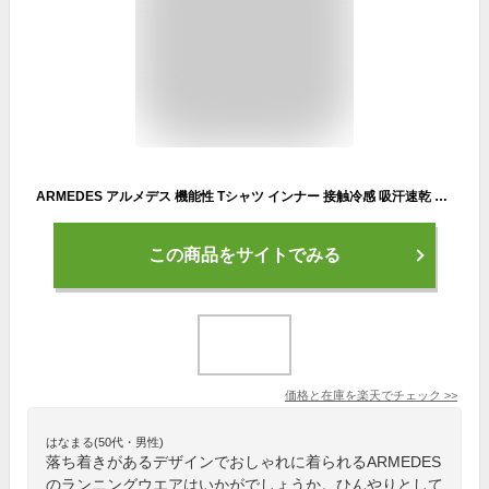
ARMEDES アルメデス 機能性 Tシャツ インナー 接触冷感 吸汗速乾 通気性 クーリング生地 半袖 ラウンドネック メンズ M-2XL 全6色 オールシーズン AR192 送料無料
この商品をサイトでみる
価格と在庫を
楽天
でチェック
>>
はなまる(50代・男性)
落ち着きがあるデザインでおしゃれに着られるARMEDES
のランニングウエアはいかがでしょうか。ひんやりとして