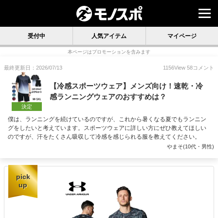
受付中
人気アイテム
マイページ
本ページはプロモーションを含みます
最終更新日：2026/07/13
1156
View
58
コメント
【冷感スポーツウェア】メンズ向け！速乾・冷
感ランニングウェアのおすすめは？
決定
僕は、ランニングを続けているのですが、これから暑くなる夏でもランニン
グをしたいと考えています。スポーツウェアに詳しい方にぜひ教えてほしい
のですが、汗をたくさん吸収して冷感を感じられる服を教えてください。
やまそ(10代・男性)
pick
up