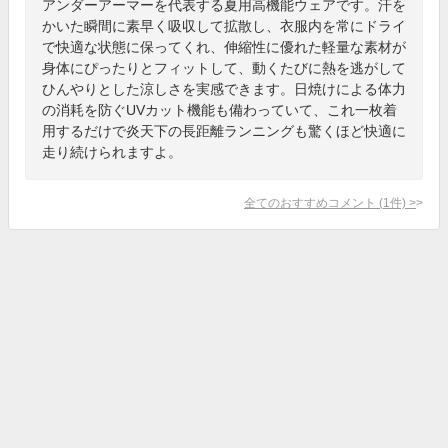
アンダーアーマーを代表する夏用高機能ウェアです。汗を
かいた瞬間に素早く吸収して拡散し、衣服内を常にドライ
で快適な状態に保ってくれ、伸縮性に優れた軽量な素材が
身体にぴったりとフィットして、動くたびに熱を逃がして
ひんやりとした涼しさを実感できます。日焼けによる体力
の消耗を防ぐUVカット機能も備わっていて、これ一枚着
用するだけで炎天下の長距離ランニングも驚くほど快適に
走り続けられますよ。
全てのおすすめコメント
(
1
件)
>