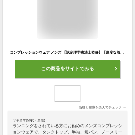
コンプレッションウェア メンズ 【認定理学療法士監修】【適度な着圧で身体をサポート】 半袖 タンクトップ トレーニングウェア 上下 3点 セット スポーツウェア ジム ウェア 筋トレ ノースリーブ 着圧 春 夏 秋 通年 男 男性 シャツ 短パン レギンス
この商品をサイトでみる
価格と在庫を
楽天
でチェック
>>
ヤギヌマ(50代・男性)
ランニングをされている方にお勧めのメンズコンプレッシ
ョンウェアで、タンクトップ、半袖、短パン、ノースリー