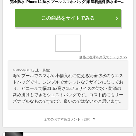
完全防水 iPhone14 防水 プール スマホ バッグ 海 送料無料 防水ポーチ 小物入れかわいい 防水ケース 3way ショルダー ウエストバッグ 雨の日 android 防水カバー 大容量 ビニール 斜め掛け 防滴 スマートフォン ビーチポーチ 小物入れ スケルトン キャンプ 防水バッグ
この商品をサイトでみる
価格と在庫を
楽天
でチェック
>>
aualone(80代以上・男性)
海やプールでスマホや小物入れに使える完全防水のウエス
トバッグです。シンプルでオシャレなデザインになってお
り、ビニールで幅21.5x高さ15.7㎝サイズの防水・防滴の
斜め掛けもできるウエストバッグです。コスト的にもリー
ズナブルなものですので、良いのではないかと思います。
全てのおすすめコメント（2件）