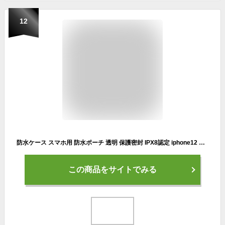
12
防水ケース スマホ用 防水ポーチ 透明 保護密封 IPX8認定 iphone12 mini Pro Max 全機種対応 完全防水 顔認証 お風呂 小物入れ スマホカバー ケース 海 プール 携帯 水中撮影 防滴 防塵 マルチポーチ 防水パック スマホ スマートフォン かわいい アウトドア 送料無料
この商品をサイトでみる