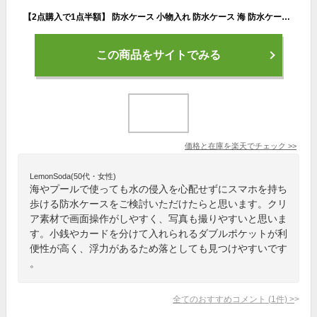
【2点購入で1点半額】 防水ケース 小物入れ 防水ケース 海 防水ケース スマホ 防水 防水ケース スマホカバー 防水スマホケース 水中撮影 防水スマホケース ダブルポケット IPX8 完全防水 小銭入れ ストラップ付き 浮く レジャー プール 海の中 お風呂 浴室 iPhone クリア
この商品をサイトでみる
価格と在庫を
楽天
でチェック
>>
LemonSoda(50代・女性)
海やプールで使っても水の侵入を心配せずにスマホを持ち
歩ける防水ケースをご検討いただけたらと思います。クリ
ア素材で画面操作がしやすく、写真も撮りやすいと思いま
す。小銭やカードを分けて入れられるダブルポケットが利
便性が高く、浮力があるため落としても見つけやすいです
。
全てのおすすめコメント
(
1
件)
>