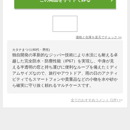
価格と在庫を
楽天
でチェック
>>
カタナまつり(40代・男性)
独自開発の革新的なジッパー技術により水没にも耐える卓
越した完全防水・防塵性能（IP67）を実現し、中身が見
える半透明の窓と持ち運びに便利なループを備えたミディ
アムサイズなので、旅行やアウトドア、雨の日のアクティ
ビティでもスマートフォンや貴重品などの小物を水や砂か
ら確実に守り抜く頼れるマルチケースです。
全てのおすすめコメント
(
1
件)
>