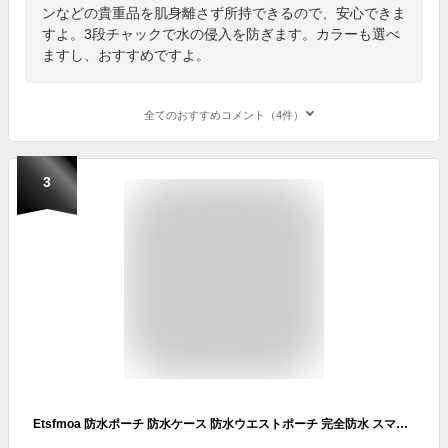
ンなどの貴重品を肌身離さず所持できるので、安心できま
すよ。3段チャックで水の侵入を防ぎます。カラーも選べ
ますし、おすすめですよ。
全てのおすすめコメント（4件）
3
Etsfmoa 防水ポーチ 防水ケース 防水ウエストポーチ 完全防水 スマホ 小物入れ 海 海水浴 プール お釣り アウトドア 大容量 三重チャック 4WAY PVC素材 メンズ レディース 2個セットbk+blue