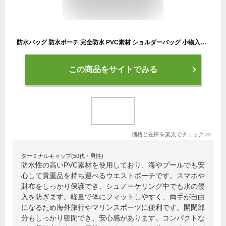
防水バッグ 防水ポーチ 完全防水 PVC素材 ショルダーバッグ 小物入れ 防水ケース 海水浴 プール 釣り バイク アウトドア 軽量 防水ウエストポーチ バッグ 父の日
この商品をサイトでみる
価格と在庫を
楽天
でチェック
>>
ターミナルキャップ(50代・男性)
防水性の高いPVC素材を使用しており、海やプールでも安
心して貴重品を持ち運べるウエストポーチです。スマホや
財布をしっかり保護でき、シュノーケリング中でも水の侵
入を防ぎます。軽量で体にフィットしやすく、両手が自由
になるため海外旅行やマリンスポーツに便利です。開閉部
分もしっかり密閉でき、安心感があります。コンパクトな