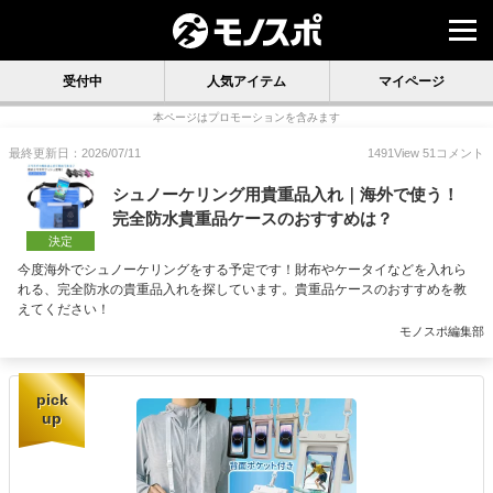
受付中
人気アイテム
マイページ
本ページはプロモーションを含みます
最終更新日：2026/07/11
1491
View
51
コメント
シュノーケリング用貴重品入れ｜海外で使う！
完全防水貴重品ケースのおすすめは？
決定
今度海外でシュノーケリングをする予定です！財布やケータイなどを入れら
れる、完全防水の貴重品入れを探しています。貴重品ケースのおすすめを教
えてください！
モノスポ編集部
pick
up