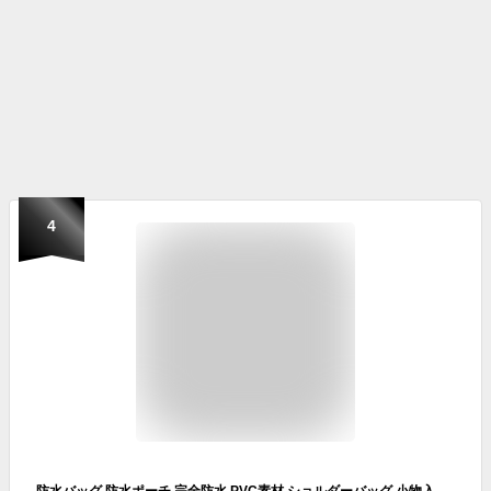
4
防水バッグ 防水ポーチ 完全防水 PVC素材 ショルダーバッグ 小物入れ 防水ケース 海水浴 プール 釣り バイク アウトドア 軽量 防水ウエストポーチ バッグ