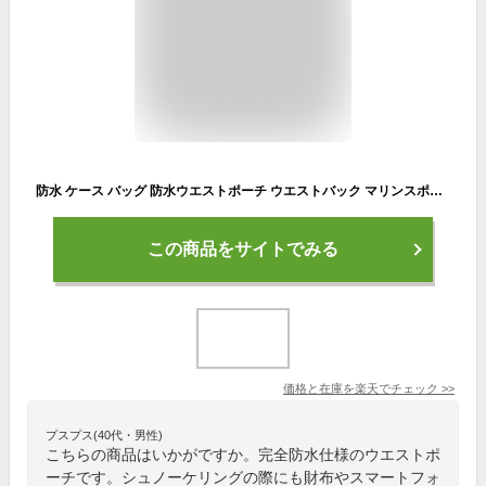
防水 ケース バッグ 防水ウエストポーチ ウエストバック マリンスポーツ 小物入れ ポシェット サコッシュ ウインタースポーツ アウトドア ウォータープルーフ ジップロック 完全防水 海水浴 レジャー必須アイテム 夏 お風呂 温泉でも マリンスポーツ 1つあると便利 送料無料
この商品をサイトでみる
価格と在庫を
楽天
でチェック
>>
プスプス(40代・男性)
こちらの商品はいかがですか。完全防水仕様のウエストポ
ーチです。シュノーケリングの際にも財布やスマートフォ