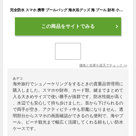
完全防水 スマホ 携帯 プールバッグ 海水浴グッズ 海 プール 財布 小物入れ 鍵 大きめ 大型 黒 UMIHIME 海姫
この商品をサイトでみる
価格と在庫を
楽天
でチェック
>>
あデコ
海外旅行でシュノーケリングをするときの貴重品管理用に
購入しました。スマホや財布、カード類、鍵までまとめて
入る大きめサイズで使い勝手が抜群です。防水性能が高く
、水辺でも安心して持ち歩けました。首から下げられるの
で両手が空き、アクティビティ中も邪魔になりません。透
明部分からスマホの画面確認ができるのも便利で、海やプ
ール、ビーチ観光まで幅広く活躍してくれる頼もしい防水
ケースです。