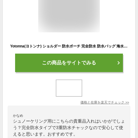
Yotonna(ヨトンナ) ショルダー 防水ポーチ 完全防水 防水バッグ 海水浴 [透明窓・撮影可・タッチ可能] 3重防水チャック 小物入れ 防水ケース プールバッグ 海 プール 温泉 釣り アウトドア PV…
この商品をサイトでみる
価格と在庫を
楽天
でチェック
>>
かなめ
シュノーケリング用にこちらの貴重品入れはいかがでしょ
う？完全防水タイプで3重防水チャックなので安心して使
えると思います。おすすめです。