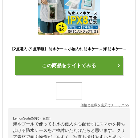
【2点購入で1点半額】 防水ケース 小物入れ 防水ケース 海 防水ケース スマホ 防水 防水ケース スマホカバー 防水スマホケース 水中撮影 防水スマホケース ダブルポケット IPX8 完全防水 小銭入れ ストラップ付き 浮く レジャー プール 海の中 お風呂 浴室 iPhone クリア
この商品をサイトでみる
価格と在庫を
楽天
でチェック
>>
LemonSoda(50代・女性)
海やプールで使っても水の侵入を心配せずにスマホを持ち
歩ける防水ケースをご検討いただけたらと思います。クリ
ア素材で画面操作がしやすく、写真も撮りやすいと思いま